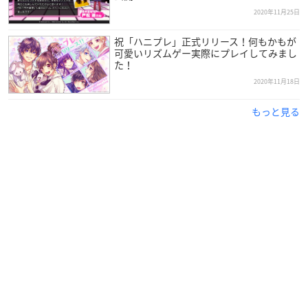
田村レイ：沢城みゆき
2020年11月25日
内田茉優：茅野愛衣
祝「ハニプレ」正式リリース！何もかもが
柴崎裕子：堀江由衣
可愛いリズムゲー実際にプレイしてみまし
染谷玉五郎：平田広明
た！
染谷多恵：桑島法子
2020年11月18日
染谷光一郎：土岐隼一
もっと見る
柴崎健：江口拓也
成海聖奈：雨宮天
成海萌奈：夏川椎菜
※敬称略