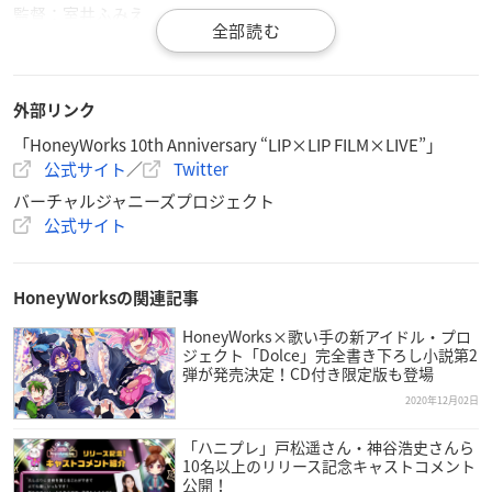
監督：室井ふみえ
脚本：成田良美
キャラクターデザイン：大島美和
色彩設計：小宮ひかり
外部リンク
美術監督・美術設定：二嶋隆文
「HoneyWorks 10th Anniversary “LIP×LIP FILM×LIVE”」
撮影監督：佐藤光洋
公式サイト
／
Twitter
編集：木村佳史子
音響監督：長崎行男
バーチャルジャニーズプロジェクト
音楽：日向萌
公式サイト
制作プロデューサー：松尾亮一郎
制作：CLAP
HoneyWorksの関連記事
エグゼクティブプロデューサー：紀伊宗之
企画・プロデュース：斎藤俊輔
HoneyWorks×歌い手の新アイドル・プロ
ジェクト「Dolce」完全書き下ろし小説第2
プロデューサー：小出大樹
弾が発売決定！CD付き限定版も登場
配給：東映
2020年12月02日
【キャスト】
「ハニプレ」戸松遥さん・神谷浩史さんら
勇次郎：内山昂輝
10名以上のリリース記念キャストコメント
公開！
愛蔵：島﨑信長