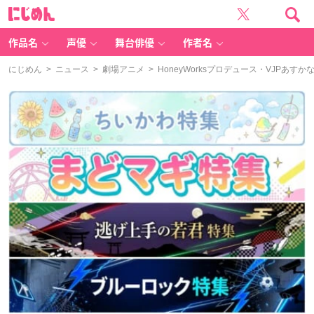
に
じ
め
ん
作品名
声優
舞台俳優
作者名
にじめん
>
ニュース
>
劇場アニメ
> HoneyWorksプロデュース・VJPあす