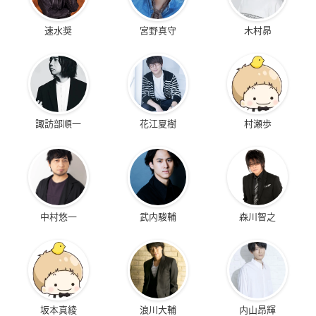
速水奨
宮野真守
木村昴
諏訪部順一
花江夏樹
村瀬歩
中村悠一
武内駿輔
森川智之
坂本真綾
浪川大輔
内山昂輝