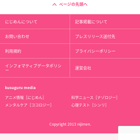
ページの先頭へ
にじめんについて
記事掲載について
お問い合わせ
プレスリリース送付先
利用規約
プライバシーポリシー
インフォマティブデータポリシ
運営会社
ー
kusuguru
media
アニメ情報［にじめん］
科学ニュース［ナゾロジー］
メンタルケア［ココロジー］
心理テスト［シンリ］
Copyright 2013 nijimen.