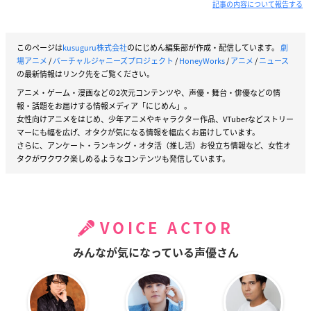
記事の内容について報告する
このページは
kusuguru株式会社
のにじめん編集部が作成・配信しています。
劇
場アニメ
/
バーチャルジャニーズプロジェクト
/
HoneyWorks
/
アニメ
/
ニュース
の最新情報はリンク先をご覧ください。
アニメ・ゲーム・漫画などの2次元コンテンツや、声優・舞台・俳優などの情
報・話題をお届けする情報メディア「にじめん」。
女性向けアニメをはじめ、少年アニメやキャラクター作品、VTuberなどストリー
マーにも幅を広げ、オタクが気になる情報を幅広くお届けしています。
さらに、アンケート・ランキング・オタ活（推し活）お役立ち情報など、女性オ
タクがワクワク楽しめるようなコンテンツも発信しています。
VOICE ACTOR
みんなが気になっている声優さん