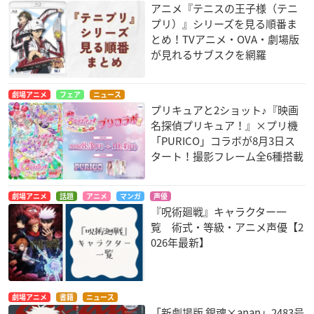
アニメ『テニスの王子様（テニ
プリ）』シリーズを見る順番ま
とめ！TVアニメ・OVA・劇場版
が見れるサブスクを網羅
劇場アニメ
フェア
ニュース
プリキュアと2ショット♪『映画
名探偵プリキュア！』×プリ機
「PURICO」コラボが8月3日ス
タート！撮影フレーム全6種搭載
劇場アニメ
話題
アニメ
マンガ
声優
『呪術廻戦』キャラクター一
覧 術式・等級・アニメ声優【2
026年最新】
劇場アニメ
書籍
ニュース
「新劇場版 銀魂×anan」2483号