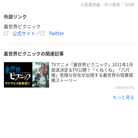
【スタッフ】
©宮澤伊織・早川書房／ DS研
原作：宮澤伊織（ハヤカワ文庫JA／早川書房刊）
外部リンク
キャラクター原案： shirakaba
監督・シリーズ構成：佐藤卓哉
裏世界ピクニック
公式サイト
／
Twitter
キャラクターデザイン・総作画監督：西畑あゆみ
クリーチャーデザイン：江間一隆
エフェクト作画監督：吉田徹（アニメアール）
裏世界ピクニックの関連記事
美術監督：松本浩樹（アトリエ Platz）
色彩設計：岩井田 洋（Assez Finaud Fabric.）
TVアニメ『裏世界ピクニック』2021年1月
放送決定＆PV公開！「くねくね」「八尺
撮影監督：口羽 毅（Assez Finaud Fabric.）
様」危険な存在が出現する裏世界の怪異探
3Dディレクター：白石優也（FelixFilm）
検ストーリー
編集：後藤正浩（REAL-T）
2020年9月15日
音楽：渡辺 剛
もっと見る
アニメーション制作： LIDENFILMS×FelixFilm
オープニング：CHiCO with
HoneyWorks
エンディング：佐藤ミキ
【キャスト】
紙越空魚：
花守ゆみり