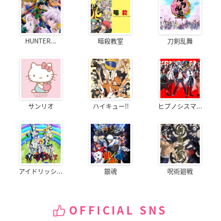
HUNTER...
暗殺教室
刀剣乱舞
サンリオ
ハイキュー!!
ヒプノシスマ...
アイドリッシ...
銀魂
呪術廻戦
OFFICIAL SNS