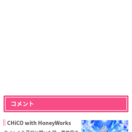
コメント
CHiCO with HoneyWorks