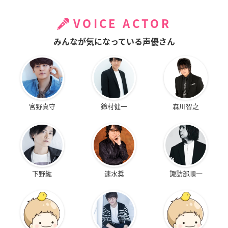
VOICE ACTOR
みんなが気になっている声優さん
宮野真守
鈴村健一
森川智之
下野紘
速水奨
諏訪部順一