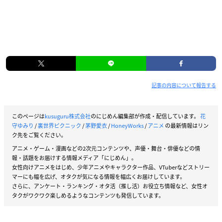
記事の内容について報告する
このページは
kusuguru株式会社
のにじめん編集部が作成・配信しています。
花
守ゆみり
/
裏世界ピクニック
/
茅野愛衣
/
HoneyWorks
/
アニメ
の最新情報はリン
ク先をご覧ください。
アニメ・ゲーム・漫画などの2次元コンテンツや、声優・舞台・俳優などの情
報・話題をお届けする情報メディア「にじめん」。
女性向けアニメをはじめ、少年アニメやキャラクター作品、VTuberなどストリー
マーにも幅を広げ、オタクが気になる情報を幅広くお届けしています。
さらに、アンケート・ランキング・オタ活（推し活）お役立ち情報など、女性オ
タクがワクワク楽しめるようなコンテンツも発信しています。