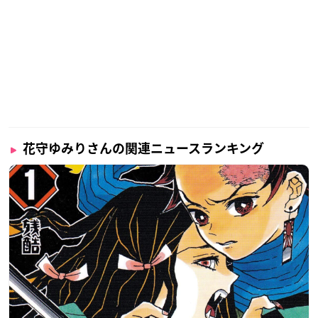
仁科鳥子：
茅野愛衣
※敬称略
OPアーティストは、CHiCO with HoneyWorksさん！ 数々の
人気アニメの主題歌を担当されている大人気ユニット！ ED
花守ゆみりさんの関連ニュースランキング
アーティストは佐藤ミキさん！ デビューシングルであるTV
アニメ『魔法科高校の劣等生 来訪者編』のEDテーマ「名も
ない花」で大注目！
#裏世界ピクニック
pic.twitter.com/mY
VQiawPTA
— TVアニメ「
裏世界ピクニック
」公式 (@OthersidePicnic)
December 5, 2020