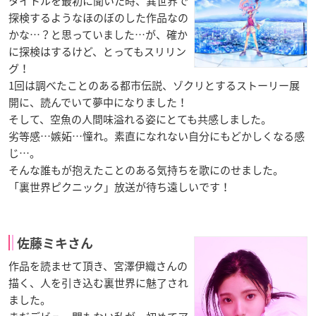
タイトルを最初に聞いた時、異世界で
探検するようなほのぼのした作品なの
かな…？と思っていました…が、確か
に探検はするけど、とってもスリリン
グ！
1回は調べたことのある都市伝説、ゾクリとするストーリー展
開に、読んでいて夢中になりました！
そして、空魚の人間味溢れる姿にとても共感しました。
劣等感…嫉妬…憧れ。素直になれない自分にもどかしくなる感
じ…。
そんな誰もが抱えたことのある気持ちを歌にのせました。
「裏世界ピクニック」放送が待ち遠しいです！
佐藤ミキさん
作品を読ませて頂き、宮澤伊織さんの
描く、人を引き込む裏世界に魅了され
ました。