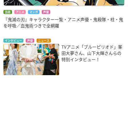
話題
アニメ
マンガ
声優
『鬼滅の刃』キャラクター一覧・アニメ声優・鬼殺隊・柱・鬼
を呼吸／血鬼術つきで全網羅
インタビュー
声優
ニュース
TVアニメ「ブルーピリオド」峯
田大夢さん、山下大輝さんらの
特別インタビュー！