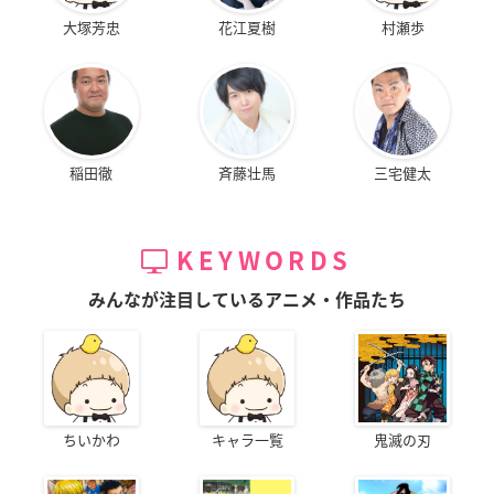
大塚芳忠
花江夏樹
村瀬歩
稲田徹
斉藤壮馬
三宅健太
KEYWORDS
みんなが注目しているアニメ・作品たち
ちいかわ
キャラ一覧
鬼滅の刃