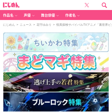
に
じ
め
ん
作品名
声優
舞台俳優
作者名
にじめん
>
ニュース
>
花守ゆみり
> 怪異探検サバイバルTVアニメ「裏世界ピ