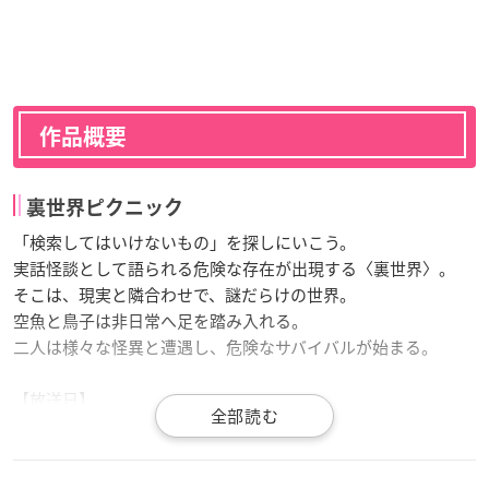
作品概要
裏世界ピクニック
「検索してはいけないもの」を探しにいこう。
実話怪談として語られる危険な存在が出現する〈裏世界〉。
そこは、現実と隣合わせで、謎だらけの世界。
空魚と鳥子は非日常へ足を踏み入れる。
二人は様々な怪異と遭遇し、危険なサバイバルが始まる。
【放送日】
2021年1月4日(日)よりTOKYO MX/サンテレビ/BS11/AT-Xにて放
送開始！