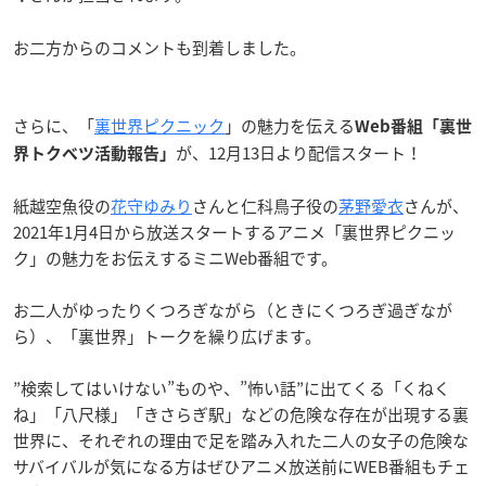
お二方からのコメントも到着しました。
さらに、「
裏世界ピクニック
」の魅力を伝える
Web番組「裏世
が、12月13日より配信スタート！
界トクベツ活動報告」
紙越空魚役の
花守ゆみり
さんと仁科鳥子役の
茅野愛衣
さんが、
2021年1月4日から放送スタートするアニメ「裏世界ピクニッ
ク」の魅力をお伝えするミニWeb番組です。
お二人がゆったりくつろぎながら（ときにくつろぎ過ぎなが
ら）、「裏世界」トークを繰り広げます。
”検索してはいけない”ものや、”怖い話”に出てくる「くねく
ね」「八尺様」「きさらぎ駅」などの危険な存在が出現する裏
世界に、それぞれの理由で足を踏み入れた二人の女子の危険な
サバイバルが気になる方はぜひアニメ放送前にWEB番組もチェ