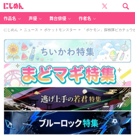
に
じ
め
ん
作品名
声優
舞台俳優
作者名
にじめん
>
ニュース
>
ポケットモンスター
> 「ポケモン」探検隊ピカチュウ