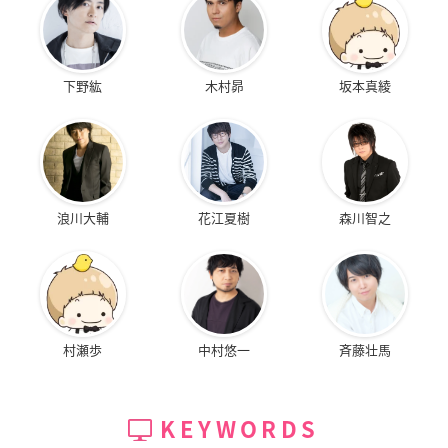
下野紘
木村昴
坂本真綾
浪川大輔
花江夏樹
森川智之
村瀬歩
中村悠一
斉藤壮馬
KEYWORDS