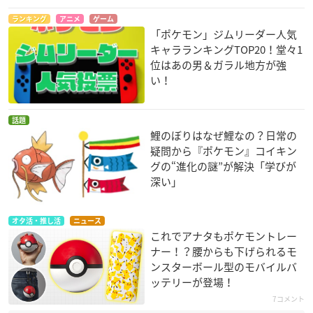
ランキング
アニメ
ゲーム
「ポケモン」ジムリーダー人気
キャラランキングTOP20！堂々1
位はあの男＆ガラル地方が強
い！
話題
鯉のぼりはなぜ鯉なの？日常の
疑問から『ポケモン』コイキン
グの“進化の謎”が解決「学びが
深い」
オタ活・推し活
ニュース
これでアナタもポケモントレー
ナー！？腰からも下げられるモ
ンスターボール型のモバイルバ
ッテリーが登場！
7コメント