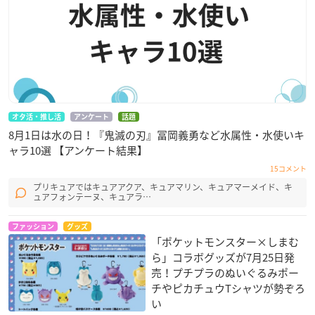
オタ活・推し活
アンケート
話題
8月1日は水の日！『鬼滅の刃』冨岡義勇など水属性・水使いキ
ャラ10選 【アンケート結果】
15コメント
プリキュアではキュアアクア、キュアマリン、キュアマーメイド、キ
ュアフォンテーヌ、キュアラ…
ファッション
グッズ
「ポケットモンスター×しまむ
ら」コラボグッズが7月25日発
売！プチプラのぬいぐるみポー
チやピカチュウTシャツが勢ぞろ
い