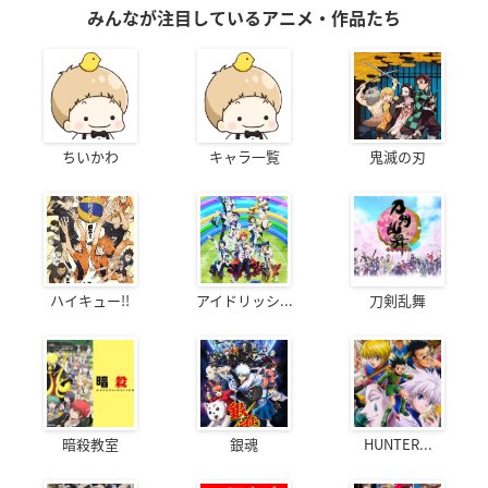
みんなが注目しているアニメ・作品たち
ちいかわ
キャラ一覧
鬼滅の刃
ハイキュー!!
アイドリッシ...
刀剣乱舞
暗殺教室
銀魂
HUNTER...