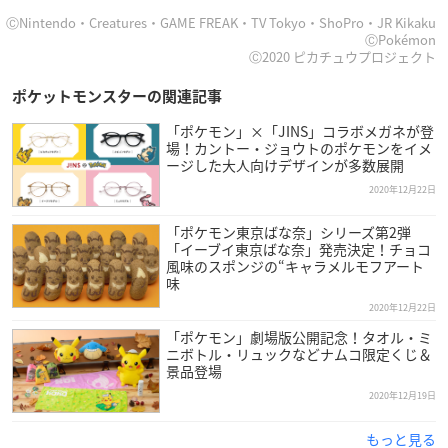
ⒸNintendo・Creatures・GAME FREAK・TV Tokyo・ShoPro・JR Kikaku
ⒸPokémon
Ⓒ2020 ピカチュウプロジェクト
ポケットモンスターの関連記事
「ポケモン」×「JINS」コラボメガネが登
場！カントー・ジョウトのポケモンをイメ
ージした大人向けデザインが多数展開
2020年12月22日
「ポケモン東京ばな奈」シリーズ第2弾
「イーブイ東京ばな奈」発売決定！チョコ
風味のスポンジの“キャラメルモフアート
味
2020年12月22日
「ポケモン」劇場版公開記念！タオル・ミ
ニボトル・リュックなどナムコ限定くじ＆
景品登場
2020年12月19日
もっと見る