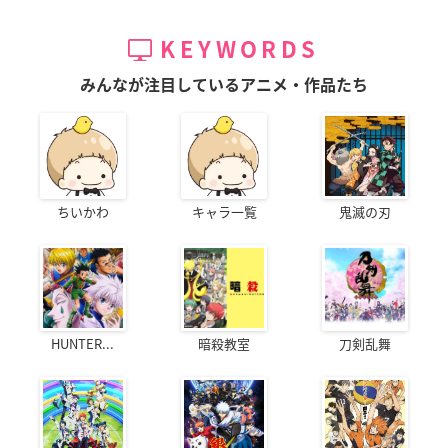
KEYWORDS
みんなが注目しているアニメ・作品たち
ちいかわ
キャラ一覧
鬼滅の刃
HUNTER...
暗殺教室
刀剣乱舞