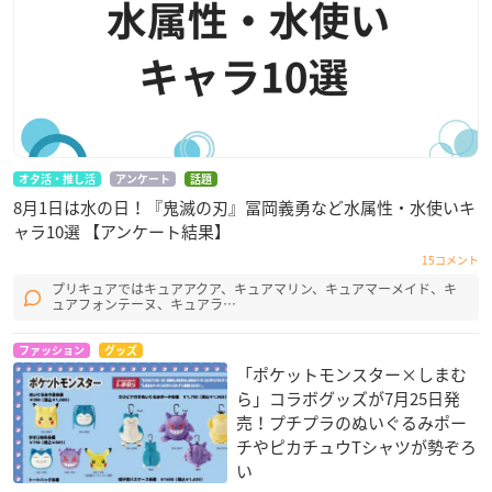
オタ活・推し活
アンケート
話題
8月1日は水の日！『鬼滅の刃』冨岡義勇など水属性・水使いキ
ャラ10選 【アンケート結果】
15コメント
プリキュアではキュアアクア、キュアマリン、キュアマーメイド、キ
ュアフォンテーヌ、キュアラ…
ファッション
グッズ
「ポケットモンスター×しまむ
ら」コラボグッズが7月25日発
売！プチプラのぬいぐるみポー
チやピカチュウTシャツが勢ぞろ
い