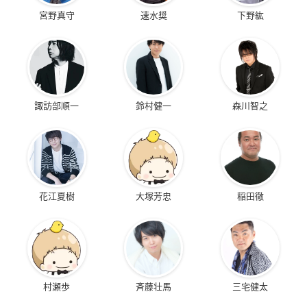
宮野真守
速水奨
下野紘
諏訪部順一
鈴村健一
森川智之
花江夏樹
大塚芳忠
稲田徹
村瀬歩
斉藤壮馬
三宅健太