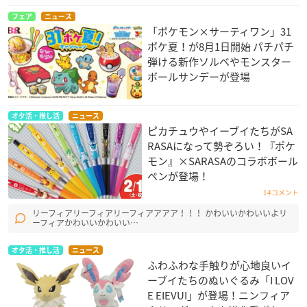
フェア
ニュース
「ポケモン×サーティワン」31
ポケ夏！が8月1日開始 パチパチ
弾ける新作ソルベやモンスター
ボールサンデーが登場
オタ活・推し活
ニュース
ピカチュウやイーブイたちがSA
RASAになって勢ぞろい！『ポケ
モン』×SARASAのコラボボール
ペンが登場！
14コメント
リーフィアリーフィアリーフィアアアア！！！ かわいいかわいいよリ
ーフィアかわいいかわいい…
オタ活・推し活
ニュース
ふわふわな手触りが心地良いイ
ーブイたちのぬいぐるみ「I LOV
E EIEVUI」が登場！ニンフィア