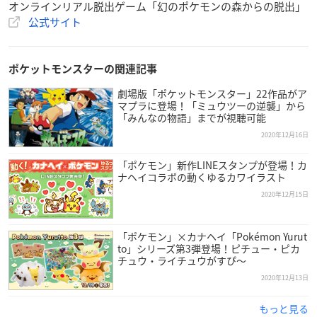
オンラインリアル脱出ゲーム「幻のポケモンの森からの脱出」
公式サイト
ポケットモンスターの関連記事
劇場版「ポケットモンスター」22作品がア
マプラに登場！「ミュウツーの逆襲」から
「みんなの物語」までが視聴可能
2020年12月16日
「ポケモン」新作LINEスタンプが登場！カ
ナヘイコラボの動くゆるカワイラスト
2020年12月15日
「ポケモン」×カナヘイ「Pokémon Yurut
to」シリーズ第3弾登場！ピチュー・ピカ
チュウ・ライチュウがすぴ〜
2020年12月13日
もっと見る