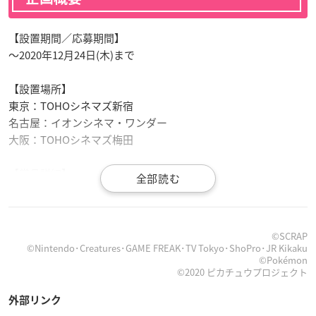
【設置期間／応募期間】
～2020年12月24日(木)まで
【設置場所】
東京：TOHOシネマズ新宿
名古屋：イオンシネマ・ワンダー
大阪：TOHOシネマズ梅田
【賞品詳細】
A賞：「劇場版
ポケットモンスター
ココ」オリジナルグッズ詰
め合わせ 3名様
B賞：サーティワン「500円ギフト券」 30名様
©SCRAP
C賞：図書カード 500円分 30名様
©Nintendo･Creatures･GAME FREAK･TV Tokyo･ShoPro･JR Kikaku
D賞：「幻のポケモンの森からの脱出」謎解きキット 20名様
©Pokémon
©2020 ピカチュウプロジェクト
※スタンダードコースorファミリーコースを選択可能
外部リンク