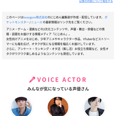
記事の内容について報告する
このページは
kusuguru株式会社
のにじめん編集部が作成・配信しています。
ポ
ケットモンスター
/
ニュース
の最新情報はリンク先をご覧ください。
アニメ・ゲーム・漫画などの2次元コンテンツや、声優・舞台・俳優などの情
報・話題をお届けする情報メディア「にじめん」。
女性向けアニメをはじめ、少年アニメやキャラクター作品、VTuberなどストリー
マーにも幅を広げ、オタクが気になる情報を幅広くお届けしています。
さらに、アンケート・ランキング・オタ活（推し活）お役立ち情報など、女性オ
タクがワクワク楽しめるようなコンテンツも発信しています。
VOICE ACTOR
みんなが気になっている声優さん