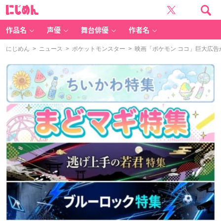
に
じ
め
ん
作品名
声優
舞台俳優
作者名
にじめん
>
ニュース
>
ポケットモンスター
> 映画「ポケモン ココ」巨大広