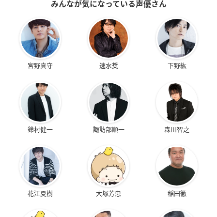
みんなが気になっている声優さん
宮野真守
速水奨
下野紘
鈴村健一
諏訪部順一
森川智之
花江夏樹
大塚芳忠
稲田徹