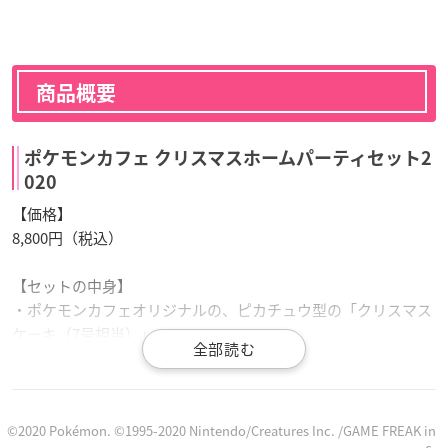
商品概要
ポケモンカフェ クリスマスホームパーティセット2
020
【価格】
8,800円（税込）
【セットの中身】
・ポケモンカフェオリジナルの、ピカチュウ型の「クリスマス
ケーキ（7号相当）」
・クリスマスといえば！「クリスマスツリー（スタンド式）」
・テーブルにかわいい「ピカチュウのしっぽ型箸置き 4個セッ
ト」
・身に着けたら盛り上がる!?「ペーパーピカチュウグラス 4枚
©2020 Pokémon. ©1995-2020 Nintendo/Creatures Inc. /GAME FREAK in
c.