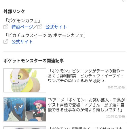
セット」
・おうちを彩る「ガーランド Pokémon Christmas Wonderlan
外部リンク
d」
「ポケモンカフェ」
※「ペーパーピカチュウグラス 4枚セット」「ガーランド Poké
特設ページ
／
公式サイト
mon Christmas Wonderland」は、ポケモンセンターオンライ
「ピカチュウスイーツ by ポケモンカフェ」
ンで12月10日(木)10時、ポケモンセンター・ポケモンストアで
公式サイト
12月12日(土)発売予定の商品です。
【受付期間】
ポケットモンスターの関連記事
2020年11月17日（火）14時～12月11日（金）18時
「ポケモン」ピクニックがテーマの新作一
番くじ詳細解禁！ピカチュウ・イーブイ・
【受け付け方法】
ワンパチのぬいぐるみが可愛い
NEWSページ
内予約リンクより受け付け。
2021年2月26日
【受け取り店舗・期間】
TVアニメ「ポケモン」お笑い芸人・千鳥が
ゲスト声優で登場！ノブさん「息子達に自
※店舗によりお受取りできる期間が異なります
慢できる仕事なのが何より嬉しいです！」
・ポケモンカフェ（東京・日本橋）
2020年12月04日
12月22日（火）～25日（金） における予約時ご指定の日時
「ポケモン」9種類のイーブイがカップホ