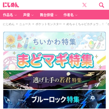
に
じ
め
ん
作品名
声優
舞台俳優
作者名
にじめん
>
ニュース
>
ポケットモンスター
> めちゃくちゃピカチュウ…！「ポ