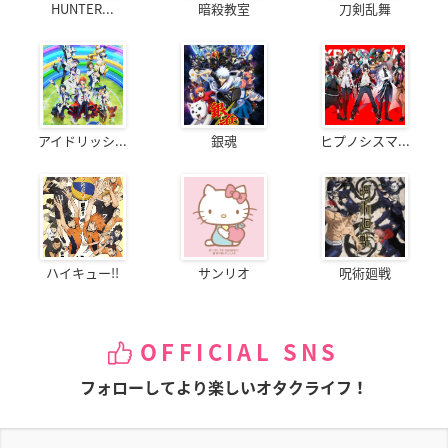
HUNTER...
暗殺教室
刀剣乱舞
アイドリッシ...
銀魂
ヒプノシスマ...
ハイキュー!!
サンリオ
呪術廻戦
OFFICIAL SNS
フォローしてより楽しいオタクライフ！