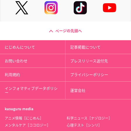
ページの先頭へ
にじめんについて
記事掲載について
お問い合わせ
プレスリリース送付先
利用規約
プライバシーポリシー
インフォマティブデータポリシ
運営会社
ー
kusuguru
media
アニメ情報［にじめん］
科学ニュース［ナゾロジー］
メンタルケア［ココロジー］
心理テスト［シンリ］