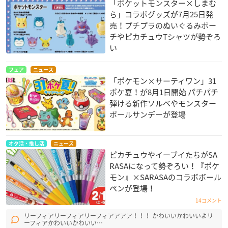
「ポケットモンスター×しまむ
ら」コラボグッズが7月25日発
売！プチプラのぬいぐるみポー
チやピカチュウTシャツが勢ぞろ
い
フェア
ニュース
「ポケモン×サーティワン」31
ポケ夏！が8月1日開始 パチパチ
弾ける新作ソルベやモンスター
ボールサンデーが登場
オタ活・推し活
ニュース
ピカチュウやイーブイたちがSA
RASAになって勢ぞろい！『ポケ
モン』×SARASAのコラボボール
ペンが登場！
14コメント
リーフィアリーフィアリーフィアアアア！！！ かわいいかわいいよリ
ーフィアかわいいかわいい…