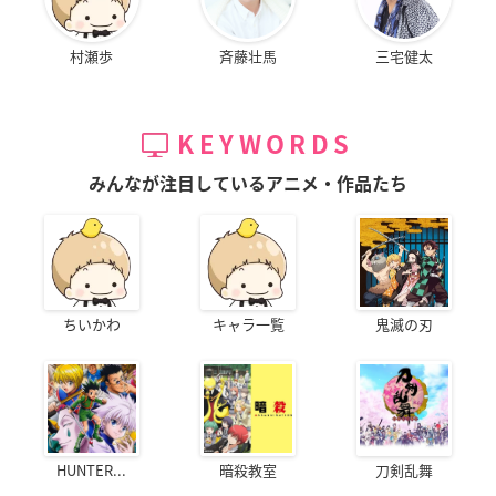
村瀬歩
斉藤壮馬
三宅健太
KEYWORDS
みんなが注目しているアニメ・作品たち
ちいかわ
キャラ一覧
鬼滅の刃
HUNTER...
暗殺教室
刀剣乱舞