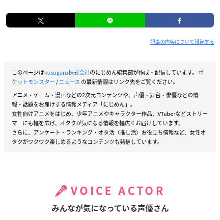
記事の内容について報告する
このページは
kusuguru株式会社
のにじめん編集部が作成・配信しています。
ポ
ケットモンスター
/
ニュース
の最新情報はリンク先をご覧ください。
アニメ・ゲーム・漫画などの2次元コンテンツや、声優・舞台・俳優などの情
報・話題をお届けする情報メディア「にじめん」。
女性向けアニメをはじめ、少年アニメやキャラクター作品、VTuberなどストリー
マーにも幅を広げ、オタクが気になる情報を幅広くお届けしています。
さらに、アンケート・ランキング・オタ活（推し活）お役立ち情報など、女性オ
タクがワクワク楽しめるようなコンテンツも発信しています。
VOICE ACTOR
みんなが気になっている声優さん