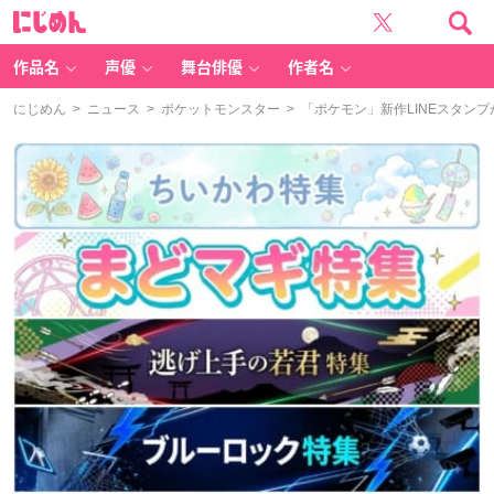
に
じ
め
ん
作品名
声優
舞台俳優
作者名
にじめん
>
ニュース
>
ポケットモンスター
> 「ポケモン」新作LINEスタン