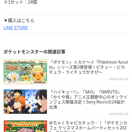
※1セット：24個
▼購入はこちら
LINE STORE
ポケットモンスターの関連記事
「ポケモン」×カナヘイ「Pokémon Yurut
to」シリーズ第3弾登場！ピチュー・ピカ
チュウ・ライチュウがすぴ〜
2020年12月13日
「ハイキュー!!」「SAO」「NARUTO」
「かぐや様」アニメ主題歌中心のオンライ
ンフェス開催決定！Sony Musicの24組が
出演
2020年12月11日
めちゃくちゃピカチュウ…！「ポケモンカ
フェ クリスマスホームパーティセット202