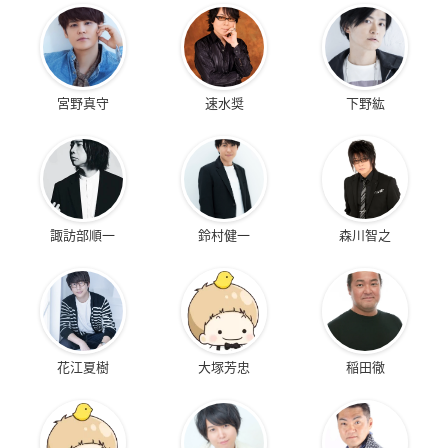
宮野真守
速水奨
下野紘
諏訪部順一
鈴村健一
森川智之
花江夏樹
大塚芳忠
稲田徹