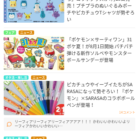
売！プチプラのぬいぐるみポー
チやピカチュウTシャツが勢ぞろ
い
フェア
ニュース
「ポケモン×サーティワン」31
ポケ夏！が8月1日開始 パチパチ
弾ける新作ソルベやモンスター
ボールサンデーが登場
オタ活・推し活
ニュース
ピカチュウやイーブイたちがSA
RASAになって勢ぞろい！『ポケ
モン』×SARASAのコラボボール
ペンが登場！
14コメント
リーフィアリーフィアリーフィアアアア！！！ かわいいかわいいよリ
ーフィアかわいいかわいい…
オタ活・推し活
ニュース