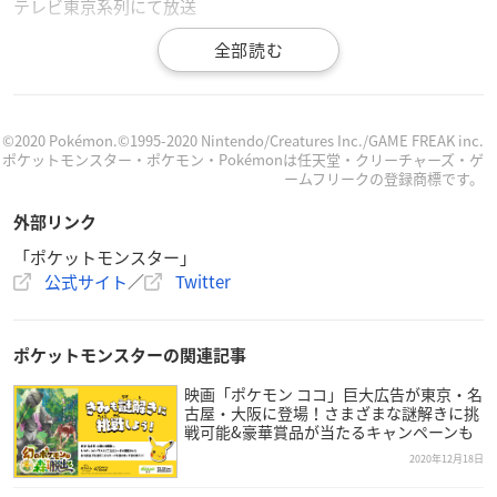
テレビ東京系列にて放送
「劇場版ポケットモンスター ココ」公開記念 ココ
だけ生コメンタリー
【配信日時】
©2020 Pokémon.©1995-2020 Nintendo/Creatures Inc./GAME FREAK inc.
12月18日(金)17時50分～
ポケットモンスター・ポケモン・Pokémonは任天堂・クリーチャーズ・ゲ
ームフリークの登録商標です。
【配信媒体】
外部リンク
ポケモン映画公式Twitterにて配信
「ポケットモンスター」
公式サイト
／
Twitter
ポケットモンスターの関連記事
「劇場版
ポケットモンスター
ココ」の12月25日（金）の公
映画「ポケモン ココ」巨大広告が東京・名
開を記念して、本日12月18日（金）ゆうがた5時55分から
古屋・大阪に登場！さまざまな謎解きに挑
「ミュウツーの逆襲 EVOLUTION」が地上波初放送！
戦可能&豪華賞品が当たるキャンペーンも
ぜひ観てね！
https://t.co/Nt5rtgJJNB
#ミュウツーの逆襲EV
2020年12月18日
OLUTION
#ポケモン映画
#ココ
pic.twitter.com/MFGZCxwE