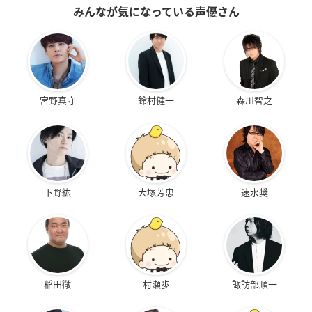
みんなが気になっている声優さん
宮野真守
鈴村健一
森川智之
下野紘
大塚芳忠
速水奨
稲田徹
村瀬歩
諏訪部順一