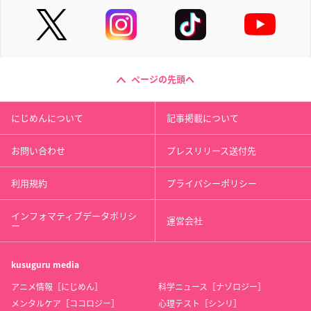
ページの先頭へ
にじめんについて
記事掲載について
お問い合わせ
プレスリリース送付先
利用規約
プライバシーポリシー
インフォマティブデータポリシ
運営会社
ー
kusuguru
media
アニメ情報［にじめん］
科学ニュース［ナゾロジー］
メンタルケア［ココロジー］
心理テスト［シンリ］