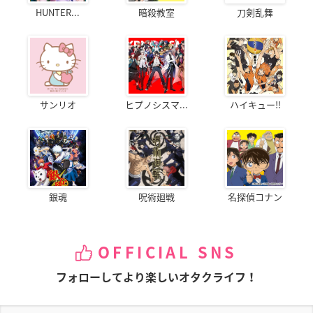
HUNTER...
暗殺教室
刀剣乱舞
サンリオ
ヒプノシスマ...
ハイキュー!!
銀魂
呪術廻戦
名探偵コナン
OFFICIAL SNS
フォローしてより楽しいオタクライフ！