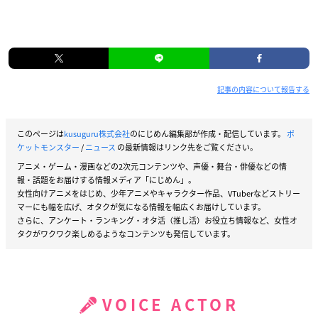
記事の内容について報告する
このページは
kusuguru株式会社
のにじめん編集部が作成・配信しています。
ポ
ケットモンスター
/
ニュース
の最新情報はリンク先をご覧ください。
アニメ・ゲーム・漫画などの2次元コンテンツや、声優・舞台・俳優などの情
報・話題をお届けする情報メディア「にじめん」。
女性向けアニメをはじめ、少年アニメやキャラクター作品、VTuberなどストリー
マーにも幅を広げ、オタクが気になる情報を幅広くお届けしています。
さらに、アンケート・ランキング・オタ活（推し活）お役立ち情報など、女性オ
タクがワクワク楽しめるようなコンテンツも発信しています。
VOICE ACTOR