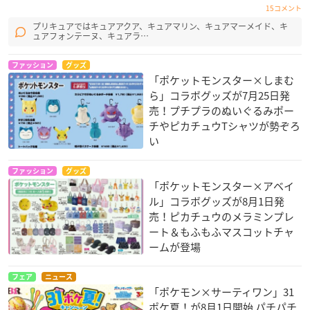
15コメント
プリキュアではキュアアクア、キュアマリン、キュアマーメイド、キ
ュアフォンテーヌ、キュアラ…
ファッション
グッズ
「ポケットモンスター×しまむ
ら」コラボグッズが7月25日発
売！プチプラのぬいぐるみポー
チやピカチュウTシャツが勢ぞろ
い
ファッション
グッズ
「ポケットモンスター×アベイ
ル」コラボグッズが8月1日発
売！ピカチュウのメラミンプレ
ート＆もふもふマスコットチャ
ームが登場
フェア
ニュース
「ポケモン×サーティワン」31
ポケ夏！が8月1日開始 パチパチ