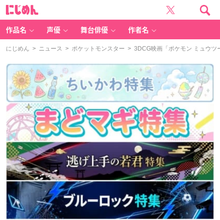
に
じ
め
ん
作品名
声優
舞台俳優
作者名
にじめん
>
ニュース
>
ポケットモンスター
> 3DCG映画「ポケモン ミュウツ