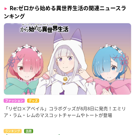
監督：渡邊政治
Re:ゼロから始める異世界生活の関連ニュースラ
シリーズ構成：横谷昌宏
ンキング
キャラクターデザイン・総作画監督：坂井久太
音楽：末廣健一郎
アニメーション制作：WHITE FOX
製作：Re:ゼロから始める異世界生活2製作委員会
【キャスト】
ナツキ・スバル：小林裕介
エミリア：高橋李依
パック：内山夕実
レム：水瀬いのり
ラム：村川梨衣
ベアトリス：新井里美
ファッション
グッズ
ロズワール・L・メイザース：子安武人
「リゼロ×アベイル」コラボグッズが8月8日に発売！エミリ
ガーフィール・テンゼル：岡本信彦
ア・ラム・レムのマスコットチャームやトートが登場
オットー・スーウェン：天﨑滉平
フレデリカ・バウマン：名塚佳織
ランキング
話題