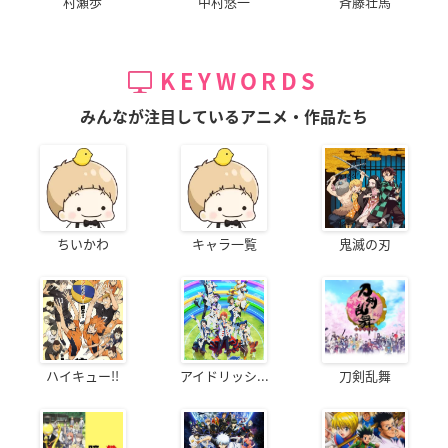
村瀬歩
中村悠一
斉藤壮馬
KEYWORDS
みんなが注目しているアニメ・作品たち
ちいかわ
キャラ一覧
鬼滅の刃
ハイキュー!!
アイドリッシ...
刀剣乱舞