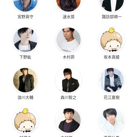
宮野真守
速水奨
諏訪部順一
下野紘
木村昴
坂本真綾
浪川大輔
森川智之
花江夏樹