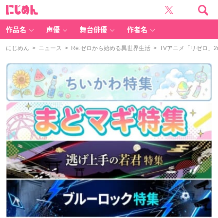
に
じ
め
ん
作品名
声優
舞台俳優
作者名
にじめん
>
ニュース
>
Re:ゼロから始める異世界生活
> TVアニメ「リゼロ」