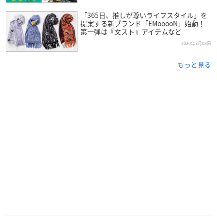
テレビ北海道：2021年1月7日より毎週
「365日、推しが尊いライフスタイル」を
木曜日26:00～
提案する新ブランド「EMooooN」始動！
KHB東日本放送：2021年1月7日より
第一弾は『文スト』アイテムなど
毎週木曜日25:31～
2020年7月08日
テレビ愛知：2021年1月7日より毎週木曜日25:30～
KBS京都：2021年1月8日より毎週金曜日25:00～
もっと見る
サンテレビ：2021年1月7日より毎週木曜日25:00～
TVQ九州放送：2021年1月8日より毎週金曜日26:58～
BS11：2021年1月6日より毎週水曜日25:00～
【配信情報】
ABEMA・dアニメストア：2021年1月6日より毎週水曜日23:00
～地上波先行配信
そのほか：2021年1月11日(月)以降順次配信予定
【スタッフ】
原作：長月達平（MF文庫J「
Re:ゼロから始める異世界生活
」
／KADOKAWA刊）
キャラクター原案：大塚真一郎