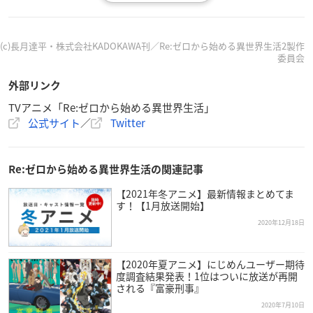
(c)長月達平・株式会社KADOKAWA刊／Re:ゼロから始める異世界生活2製作
委員会
外部リンク
TVアニメ「Re:ゼロから始める異世界生活」
作品概要
公式サイト
／
Twitter
TVアニメ「Re:ゼロから始める異世界生活」2nd s
Re:ゼロから始める異世界生活の関連記事
eason（後半クール）
【2021年冬アニメ】最新情報まとめてま
【放送情報】
す！【1月放送開始】
AT-X：2021年1月6日より毎週水曜日2
2020年12月18日
2:30～
※リピート放送：毎週金曜日10:30
【2020年夏アニメ】にじめんユーザー期待
～、毎週火曜日16:30～
度調査結果発表！1位はついに放送が再開
TOKYO MX：2021年1月6日より毎週水
される『富豪刑事』
曜日23:30～
2020年7月10日