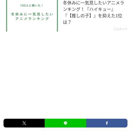
ペトラ・レイテ：高野麻里佳
冬休みに一気見したいアニメラ
リューズ・ビルマ：田中あいみ
ンキング！『ハイキュー』
エルザ・グランヒルテ：能登麻美子
『【推しの子】』を抑えた1位
エキドナ：坂本真綾
は？
※敬称略
1コメント
／
『Re:ゼロから始める異世界生活』
2nd season 後半クール PV公開🎞
＼
幾多の死と絶望を繰り返してきたスバル。
「ユージン」オットーから最後の希望が差し伸べられ―
エミリアの試練、ロズワールの思惑……1月6日(水)からの📺
放送をお楽しみに‼
https://t.co/CuapzwFEL8
#rezero
#リゼ
ロ
pic.twitter.com/JTKdAdYxHo
— 『Re:ゼロから始める異世界生活』公式 (@Rezero_officia