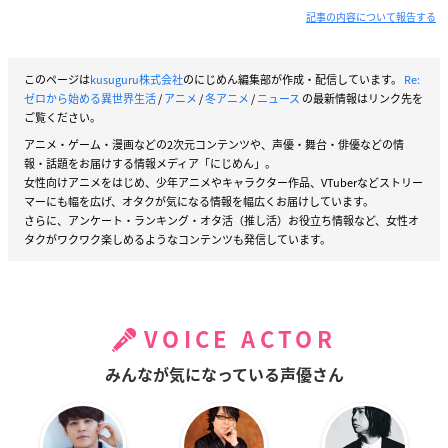
l)
December 22, 2020
記事の内容について報告する
このページは
kusuguru株式会社
のにじめん編集部が作成・配信しています。
Re:
ゼロから始める異世界生活
/
アニメ
/
冬アニメ
/
ニュース
の最新情報はリンク先を
ご覧ください。
アニメ・ゲーム・漫画などの2次元コンテンツや、声優・舞台・俳優などの情
報・話題をお届けする情報メディア「にじめん」。
女性向けアニメをはじめ、少年アニメやキャラクター作品、VTuberなどストリー
マーにも幅を広げ、オタクが気になる情報を幅広くお届けしています。
さらに、アンケート・ランキング・オタ活（推し活）お役立ち情報など、女性オ
タクがワクワク楽しめるようなコンテンツも発信しています。
VOICE ACTOR
みんなが気になっている声優さん