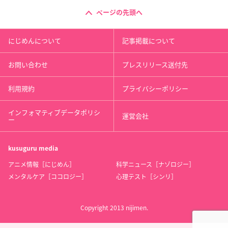
ページの先頭へ
にじめんについて
記事掲載について
お問い合わせ
プレスリリース送付先
利用規約
プライバシーポリシー
インフォマティブデータポリシ
運営会社
ー
kusuguru
media
アニメ情報［にじめん］
科学ニュース［ナゾロジー］
メンタルケア［ココロジー］
心理テスト［シンリ］
Copyright 2013 nijimen.