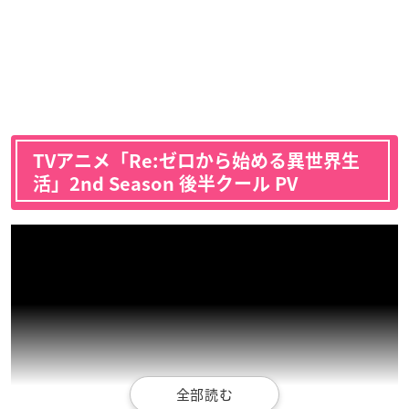
TVアニメ「Re:ゼロから始める異世界生
活」2nd Season 後半クール PV