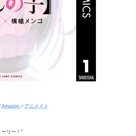
／
Amazon
／
アニメイト
ーリー！”