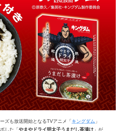
シリーズも放送開始となるTVアニメ「
キングダム
」
ボした「
やまやドライ明太子うまだし茶漬け
」が