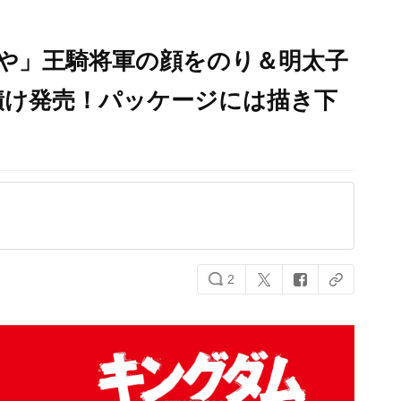
や」王騎将軍の顔をのり＆明太子
漬け発売！パッケージには描き下
2