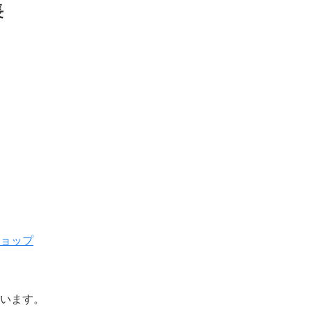
長
ョップ
います。