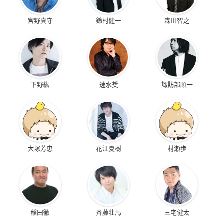
宮野真守
鈴村健一
森川智之
下野紘
速水奨
諏訪部順一
大塚芳忠
花江夏樹
村瀬歩
稲田徹
斉藤壮馬
三宅健太