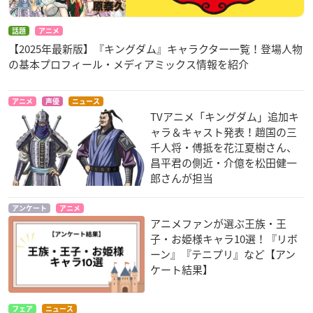
話題
アニメ
【2025年最新版】『キングダム』キャラクター一覧！登場人物
の基本プロフィール・メディアミックス情報を紹介
アニメ
声優
ニュース
TVアニメ「キングダム」追加キ
ャラ＆キャスト発表！趙国の三
千人将・傅抵を花江夏樹さん、
昌平君の側近・介億を松田健一
郎さんが担当
アンケート
アニメ
アニメファンが選ぶ王族・王
子・お姫様キャラ10選！『リボ
ーン』『テニプリ』など【アン
ケート結果】
フェア
ニュース