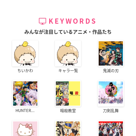
KEYWORDS
みんなが注目しているアニメ・作品たち
ちいかわ
キャラ一覧
鬼滅の刃
HUNTER...
暗殺教室
刀剣乱舞