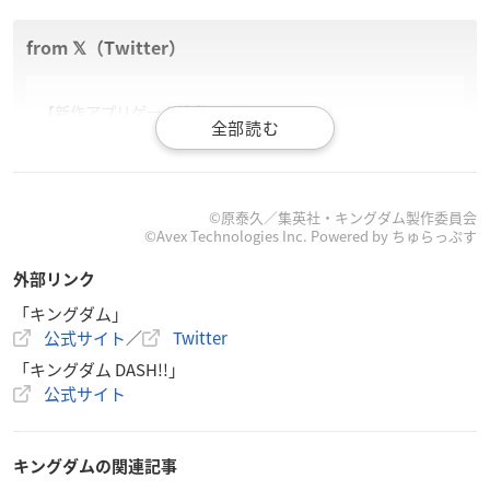
【新作アプリゲーム始動！！】
2021年春の配信開始へ向けて、『
キングダム
』の新規アプ
リゲームの制作が始動しています！
ゲームの概要などは、これから順次発表となります。
みなさん、どうぞお楽しみに！！
https://t.co/nM6OcpwQe
©原泰久／集英社・キングダム製作委員会
©Avex Technologies Inc. Powered by ちゅらっぷす
Q
— キングダム公式アカウント (@kingdom_yj)
December 1
外部リンク
1, 2020
「キングダム」
公式サイト
／
Twitter
「キングダム DASH!!」
公式サイト
キングダムの関連記事