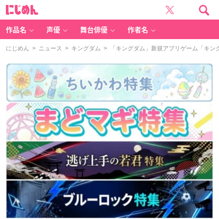
に
じ
め
ん
作品名
声優
舞台俳優
作者名
にじめん
>
ニュース
>
キングダム
> 「キングダム」新規アプリゲーム「キング