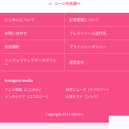
ページの先頭へ
にじめんについて
記事掲載について
お問い合わせ
プレスリリース送付先
利用規約
プライバシーポリシー
インフォマティブデータポリシ
運営会社
ー
kusuguru
media
アニメ情報［にじめん］
科学ニュース［ナゾロジー］
メンタルケア［ココロジー］
心理テスト［シンリ］
Copyright 2013 nijimen.