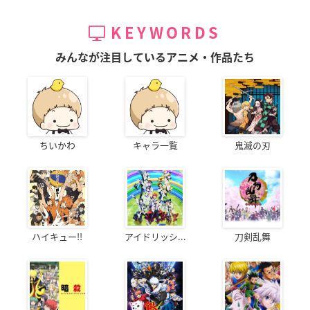
KEYWORDS
みんなが注目しているアニメ・作品たち
ちいかわ
キャラ一覧
鬼滅の刃
ハイキュー!!
アイドリッシ...
刀剣乱舞