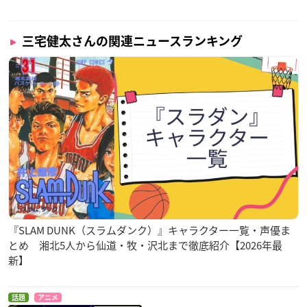
原作：「
BORUTO
-ボルト- -NARUTO NEXT GENERATIONS-」
原作・監修：岸本斉史
漫画：池本幹雄
三宅健太さんの関連ニュースランキング
脚本：小太刀右京 （集英社「Vジャンプ」連載）
監督：甲田正行
アニメーション監修：阿部記之
ストーリー監修：小太刀右京
シリーズ構成：本田雅也
キャラクターデザイン：西尾鉄也・鈴木博文
サブキャラクターデザイン：夘野一郎・黒津安明
色彩設計：今村友栄
美術監督：上野秀行
撮影監督：増野真衣
音楽：高梨康治 刃-yaiba-
『SLAM DUNK（スラムダンク）』キャラクター一覧・声優ま
音響監督：名倉 靖
とめ 湘北5人から仙道・牧・沢北まで徹底紹介【2026年最
音響制作：楽音舎
新】
アニメーション制作：studioぴえろ
【キャスト】
話題
アニメ