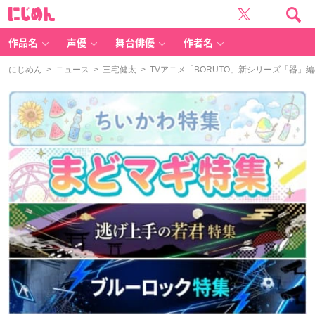
に
じ
め
ん
作品名
声優
舞台俳優
作者名
にじめん
>
ニュース
>
三宅健太
> TVアニメ「BORUTO」新シリーズ「器