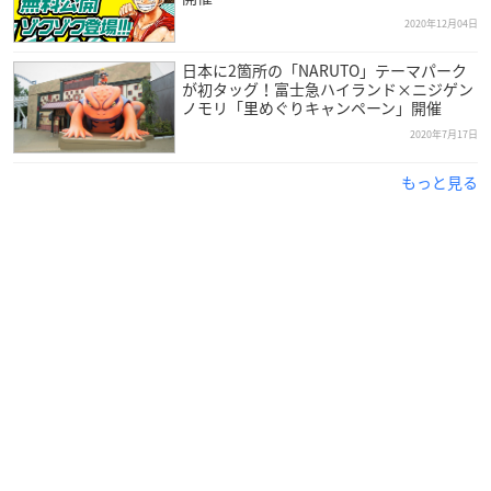
2020年12月04日
日本に2箇所の「NARUTO」テーマパーク
が初タッグ！富士急ハイランド×ニジゲン
ノモリ「里めぐりキャンペーン」開催
2020年7月17日
もっと見る
作品概要
TVアニメ「BORUTO-ボルト- NARUTO NEXT GEN
ERATIONS」
【放送情報】
テレビ東京系：毎週日曜夕方5時30分～
BSテレ東：毎週火曜深夜0時30分～
【スタッフ】