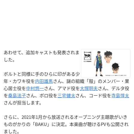
あわせて、追加キャストも発表されま
した。
ボルトと同様に手のひらに印がある少
年・カワキ役を
内田雄馬
さん、謎の組織「殻」のメンバー・果
心居士役を
中村悠一
さん、アマド役を
大塚明夫
さん、デルタ役
を
桑島法子
さん、ボロ役を
三宅健太
さん、コード役を
寺島惇太
さんが担当します。
さらに、2021年1月から放送されるオープニング主題歌がいき
ものがかりの「BAKU」に決定。本楽曲が聴けるPVも公開され
ました。