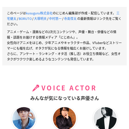
このページは
kusuguru株式会社
のにじめん編集部が作成・配信しています。
三
宅健太
/
BORUTO
/
大塚明夫
/
中村悠一
/
寺島惇太
の最新情報はリンク先をご覧く
ださい。
アニメ・ゲーム・漫画などの2次元コンテンツや、声優・舞台・俳優などの情
報・話題をお届けする情報メディア「にじめん」。
女性向けアニメをはじめ、少年アニメやキャラクター作品、VTuberなどストリー
マーにも幅を広げ、オタクが気になる情報を幅広くお届けしています。
さらに、アンケート・ランキング・オタ活（推し活）お役立ち情報など、女性オ
タクがワクワク楽しめるようなコンテンツも発信しています。
VOICE ACTOR
みんなが気になっている声優さん