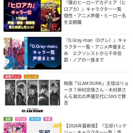
『僕のヒーローアカデミア（ヒ
うずまきボルト：三瓶由布子
ロアカ）』キャラクター一覧
うちはサラダ：菊池こころ
個性・アニメ声優・ヒーロー名
ミツキ：木島隆一
を全網羅
猿飛木ノ葉丸：高橋英則
ジゲン：津田健次郎
※敬称略
『D.Gray-man（Dグレ）』キャ
ラクター一覧・アニメ声優まと
め エクソシストから千年伯
爵・ノアの一族まで
TVアニメ「BORUTO-ボルト- NARUTO NEXT GENERATION
劇場アニメ
ニュース
S」が、ついに原作ストーリー「器」編に突入！
映画「SLAM DUNK」主役はリョ
新キャラクター「カワキ」と「殻」のメンバーが登場し、
ータ？仲村宗悟さん・木村昴さ
ボルトに刻まれた＜運命＞が動き出す…！
んら湘北の声優交代にSNSで賛
否
最新PVのフルverはYoutubeで公開中！
https://t.co/V7Qq7G
CGN9
#BORUTO
pic.twitter.com/8aLxjSRQtI
— アニメ BORUTO-ボルト-【公式】 (@NARUTOtoBORUT
話題
アニメ
マンガ
声優
O)
December 19, 2020
【2026年最新版】『忘却バッテ
リー』キャラクター一覧｜声