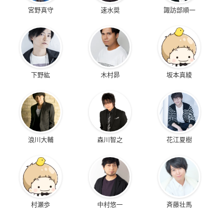
宮野真守
速水奨
諏訪部順一
下野紘
木村昴
坂本真綾
浪川大輔
森川智之
花江夏樹
村瀬歩
中村悠一
斉藤壮馬