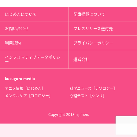
にじめんについて
記事掲載について
お問い合わせ
プレスリリース送付先
利用規約
プライバシーポリシー
インフォマティブデータポリシ
運営会社
ー
kusuguru
media
アニメ情報［にじめん］
科学ニュース［ナゾロジー］
メンタルケア［ココロジー］
心理テスト［シンリ］
Copyright 2013 nijimen.