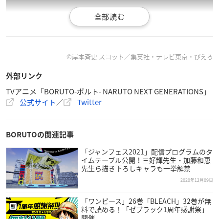
©岸本斉史 スコット／集英社・テレビ東京・ぴえろ
外部リンク
TVアニメ「BORUTO-ボルト- NARUTO NEXT GENERATIONS」
公式サイト
／
Twitter
「BORUTO」1月クール主題歌／いきものがかり
「BAKU」
BORUTOの関連記事
「ジャンフェス2021」配信プログラムのタ
イムテーブル公開！三好輝先生・加藤和恵
先生ら描き下ろしキャラも一挙解禁
2020年12月09日
「ワンピース」26巻「BLEACH」32巻が無
料で読める！「ゼブラック1周年感謝祭」
開催