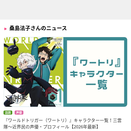
デュラララ!!×2 転
放課後のプレアデス
ガールフレンド(仮)
(TVシリーズ)
鯨木かさね
九重忍
みなと
桑島法子さんのニュース
ワールドトリガー
クロスアンジュ 天使
スペース☆ダンディ
と竜の輪舞
シーズン2
沢村響子
ヴィヴィアン
スカーレット
話題
声優
『ワールドトリガー（ワートリ）』キャラクター一覧！三雲
隊〜近界民の声優・プロフィール【2026年最新】
ヒーローバンク
ケロロ
いなり、こんこん、