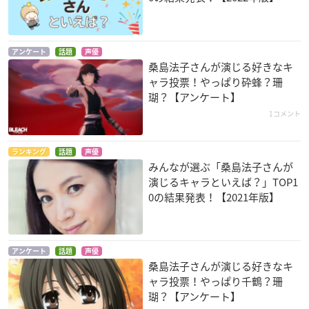
アンケート
話題
声優
桑島法子さんが演じる好きなキ
ャラ投票！やっぱり砕蜂？珊
瑚？【アンケート】
1コメント
エレメントハンター
戦場のヴァルキュリ
黒塚 KUROZUKA
ア
ホミ
ライ
イサラ・ギュンター
ランキング
話題
声優
みんなが選ぶ「桑島法子さんが
演じるキャラといえば？」TOP1
0の結果発表！【2021年版】
アンケート
話題
声優
桑島法子さんが演じる好きなキ
魍魎の匣
CLANNAD ～AFTER
ヒャッコ
STORY～
中禅寺敦子
風茉莉冬馬
ャラ投票！やっぱり千鶴？珊
坂上智代
瑚？【アンケート】