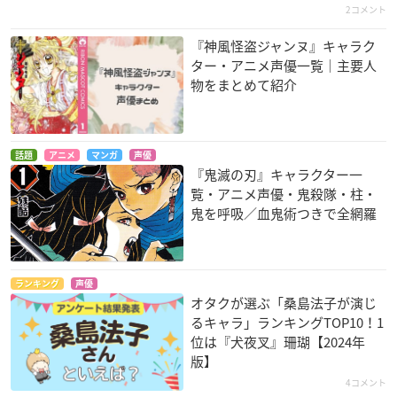
恋いろは。
豪勝アイ
日向冬樹
2コメント
宇迦之御魂神
『神風怪盗ジャンヌ』キャラク
ター・アニメ声優一覧｜主要人
物をまとめて紹介
話題
アニメ
マンガ
声優
『鬼滅の刃』キャラクター一
Z/X IGNITION
スペース☆ダンディ
ガリレイドンナ
覧・アニメ声優・鬼殺隊・柱・
竜の巫女
スカーレット
シルヴィア・フェラ
鬼を呼吸／血鬼術つきで全網羅
ーリ
ランキング
声優
オタクが選ぶ「桑島法子が演じ
るキャラ」ランキングTOP10！1
位は『犬夜叉』珊瑚【2024年
版】
宇宙戦艦ヤマト2199
薄桜鬼 黎明録
シャイニング・ハー
4コメント
ツ ～幸せのパン～
森雪
雪村千鶴