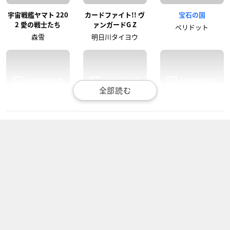
宇宙戦艦ヤマト 220
カードファイト!! ヴ
宝石の国
2 愛の戦士たち
ァンガードG Z
ペリドット
森雪
明日川タイヨウ
カードファイト!! ヴ
薄桜鬼～御伽草子～
デュラララ!!×2 結
ァンガードG NEXT
雪村千鶴
鯨木かさね
明日川タイヨウ