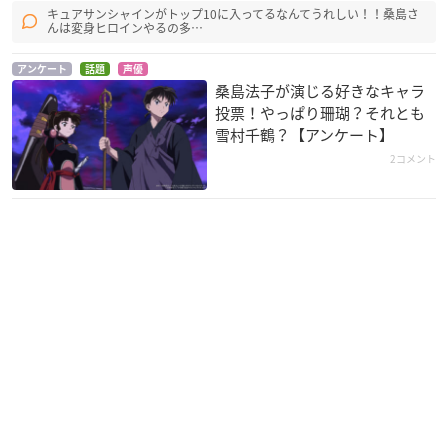
カグヤ
キュアサンシャインがトップ10に入ってるなんてうれしい！！桑島さ
んは変身ヒロインやるの多…
アンケート
話題
声優
桑島法子が演じる好きなキャラ
投票！やっぱり珊瑚？それとも
雪村千鶴？【アンケート】
2コメント
銀河へキックオ
ぬらりひょんの孫 千
薄桜鬼 碧血録
フ！！
年魔京
雪村千鶴
志水ミサキ
珱姫
STAR DRIVER 輝きの
デジモンクロスウォ
裏切りは僕の名前を
タクト
ーズ
知っている
オカモト・ミドリ
戸張レン
式部椿姫