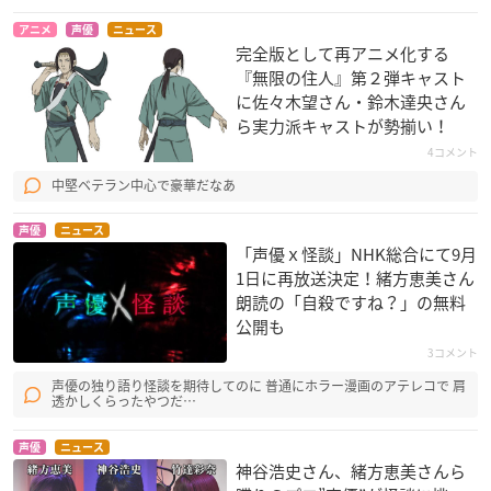
アニメ
声優
ニュース
完全版として再アニメ化する
『無限の住人』第２弾キャスト
に佐々木望さん・鈴木達央さん
ら実力派キャストが勢揃い！
CLANNAD
バンブーブレード
ZOMBIE-LOAN
4コメント
坂上智代
宮崎都
紀多みちる
中堅ベテラン中心で豪華だなあ
声優
ニュース
「声優ｘ怪談」NHK総合にて9月
1日に再放送決定！緒方恵美さん
朗読の「自殺ですね？」の無料
公開も
電脳コイル
彩雲国物語 第2シリ
CLAYMORE
3コメント
ーズ
イサコ
クレア
声優の独り語り怪談を期待してのに 普通にホラー漫画のアテレコで 肩
紅秀麗
透かしくらったやつだ…
声優
ニュース
神谷浩史さん、緒方恵美さんら