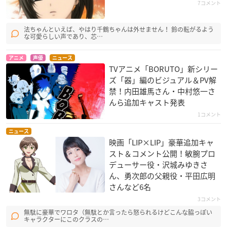
7コメント
法ちゃんといえば、やはり千鶴ちゃんは外せません！ 鈴の転がるよう
な可愛らしい声であり、芯…
アニメ
声優
ニュース
TVアニメ「BORUTO」新シリー
薬師寺涼子の怪奇事
ソウルイーター
マクロスFRONTIER
ズ「器」編のビジュアル＆PV解
件簿
メデューサ
松浦ナナセ
禁！内田雄馬さん・中村悠一さ
室町由紀子
んら追加キャスト発表
1コメント
ニュース
映画「LIP×LIP」豪華追加キャ
スト＆コメント公開！敏腕プロ
デューサー役・沢城みゆきさ
ん、勇次郎の父親役・平田広明
アリソンとリリア
遙かなる時空の中で
メイプルストーリー
さんなど6名
3 紅の月
アリソン（母親時
アル
3コメント
代）
梶原朔
無駄に豪華でワロタ（無駄とか言ったら怒られるけどこんな脇っぽい
キャラクターにこのクラスの…