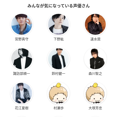
みんなが気になっている声優さん
爆転シュート ベイブ
爆転シュート ベイブ
ベターマン
レード2002
レード
都古麻御
キョウジュ
キョウジュ
宮野真守
下野紘
速水奨
諏訪部順一
鈴村健一
森川智之
どっきりドクター
機動戦艦ナデシコ
宇宙戦艦ヤマト2205
新たなる旅立ち 前
小泉みゆき
ミスマル・ユリカ
章―TAKE OFF―
森雪
花江夏樹
村瀬歩
大塚芳忠