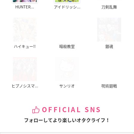
HUNTER...
アイドリッシ...
刀剣乱舞
宇宙戦艦ヤマト2202
宇宙戦艦ヤマト2202
宇宙戦艦ヤマト2202
愛の戦士たち 第三
愛の戦士たち 第二
愛の戦士たち 第一
章 純愛篇
章 発進編
章 嚆矢篇
森雪
森雪
森雪
ハイキュー!!
暗殺教室
銀魂
ヒプノシスマ...
サンリオ
呪術廻戦
映画 プリキュアオー
劇場版 宇宙戦艦ヤマ
宇宙戦艦ヤマト2199
ルスターズ 春のカー
ト2199 星巡る方舟
追憶の航海
OFFICIAL SNS
ニバル♪
森雪
森雪
キュアサンシャイン
フォローしてより楽しいオタクライフ！
／明堂院いつき