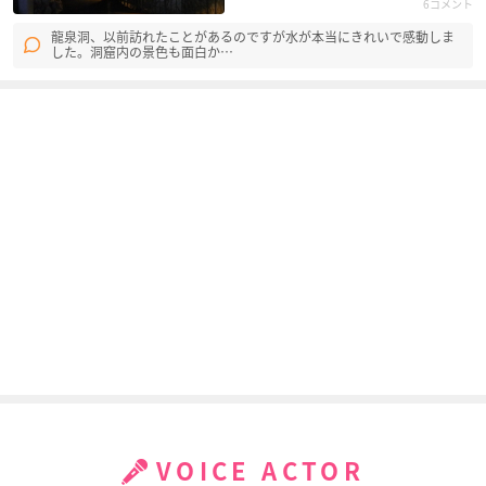
6コメント
龍泉洞、以前訪れたことがあるのですが水が本当にきれいで感動しま
した。洞窟内の景色も面白か…
吉永さん家のガーゴ
Ergo Proxy
怪～ayakashi～
イル
クリステヴァ
富姫
高原イヨ
機動戦士ガンダムSE
爆転シュート ベイブ
あずまんが大王
ED DESTINY FINAL
レード Gレボリュー
神楽
PLUS ～選ばれた未
ション
来～
キョウジュ
ステラ・ルーシェ
VOICE ACTOR