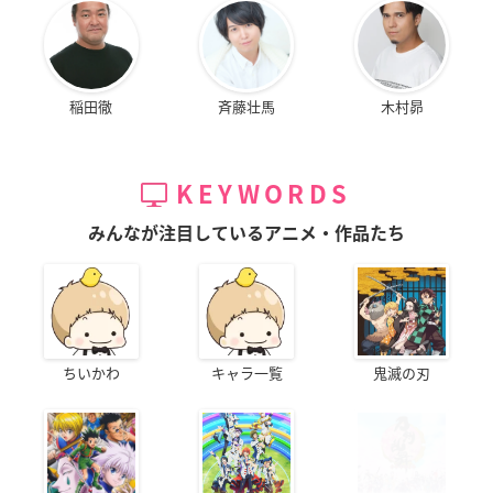
HoneyWorks 10th A
宇宙戦艦ヤマト2202
宇宙戦艦ヤマト2202
稲田徹
斉藤壮馬
木村昴
nniversary “LIP×LI
愛の戦士たち 第七
愛の戦士たち 第六
P FILM×LIVE”
章 新星篇
章 回生篇
染谷多恵
森雪
森雪
KEYWORDS
みんなが注目しているアニメ・作品たち
宇宙戦艦ヤマト2202
リズと青い鳥
宇宙戦艦ヤマト2202
愛の戦士たち 第五
愛の戦士たち 第四
新山聡美
ちいかわ
キャラ一覧
鬼滅の刃
章 煉獄篇
章 天命篇
森雪
森雪