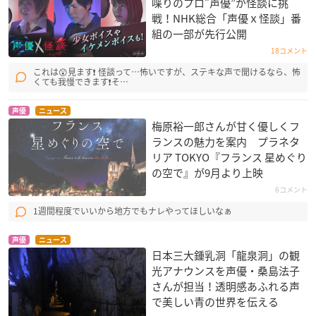
喋りのプロ”声優”が怪談に挑
戦！NHK総合「声優ｘ怪談」番
組の一部が先行公開
18コメント
獣装機攻ダンクーガ
BLACK LAGOON Th
金色のコルダ ～Pri
これは😲見ます❗ 怪談って…怖いですが、ステキな声で聞けるなら、怖
ノヴァ
e Second Barrage
mo Passo～
くても我慢できます❗そ…
館華くらら
鷲峰雪緒
崎本水枝
声優
ニュース
梅原裕一郎さんが甘く優しくフ
ランスの魅力を案内 プラネタ
リア TOKYO『フランス 星めぐり
の空で』が9月より上映
6コメント
1週間程度でいいから地方でもナレやってほしいなぁ
彩雲国物語 第1シリ
BLACK LAGOON
シムーン
ーズ
鷲峰雪緒
グラギエフ
紅秀麗
声優
ニュース
日本三大鍾乳洞「龍泉洞」の観
光アナウンスを声優・桑島法子
さんが担当！透明感あふれる声
で美しい青の世界を伝える