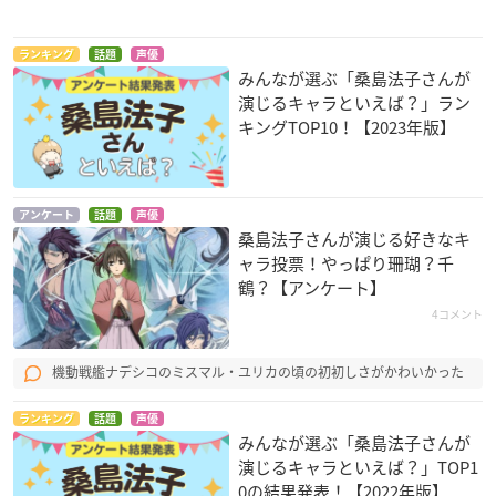
ランキング
話題
声優
みんなが選ぶ「桑島法子さんが
演じるキャラといえば？」ラン
キングTOP10！【2023年版】
薄桜鬼
ハートキャッチプリ
遙かなる時空の中で
キュア!
3 終わりなき運命
雪村千鶴
明堂院いつき／キュ
梶原朔
アンケート
話題
声優
桑島法子さんが演じる好きなキ
アサンシャイン
ャラ投票！やっぱり珊瑚？千
鶴？【アンケート】
4コメント
機動戦艦ナデシコのミスマル・ユリカの頃の初初しさがかわいかった
ランキング
話題
声優
DARKER THAN BLA
こばと。
犬夜叉 完結編
みんなが選ぶ「桑島法子さんが
CK -流星の双子-
三原千歳
珊瑚
演じるキャラといえば？」TOP1
紫苑・パブリチェン
0の結果発表！【2022年版】
コ