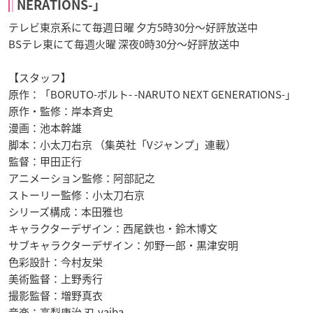
NERATIONS-」
テレビ東京系にて毎週日曜 夕方5時30分～好評放送中
BSテレ東にて毎週火曜 深夜0時30分～好評放送中
【スタッフ】
原作：「BORUTO-ボルト- -NARUTO NEXT GENERATIONS-」
原作・監修：岸本斉史
漫画：池本幹雄
脚本：小太刀右京 （集英社「Vジャンプ」連載）
監督：甲田正行
アニメーション監修：阿部記之
ストーリー監修：小太刀右京
シリーズ構成：本田雅也
キャラクターデザイン：西尾鉄也・鈴木博文
サブキャラクターデザイン：夘野一郎・黒津安明
色彩設計：今村友栄
美術監督：上野秀行
撮影監督：増野真衣
音楽：高梨康治 刃-yaiba-