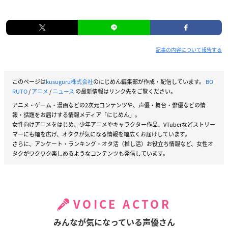
記事の内容について報告する
このページは
kusuguru株式会社
のにじめん編集部が作成・配信しています。
BO
RUTO
/
アニメ
/
ニュース
の最新情報はリンク先をご覧ください。
アニメ・ゲーム・漫画などの2次元コンテンツや、声優・舞台・俳優などの情
報・話題をお届けする情報メディア「にじめん」。
女性向けアニメをはじめ、少年アニメやキャラクター作品、VTuberなどストリー
マーにも幅を広げ、オタクが気になる情報を幅広くお届けしています。
さらに、アンケート・ランキング・オタ活（推し活）お役立ち情報など、女性オ
タクがワクワク楽しめるようなコンテンツも発信しています。
VOICE ACTOR
みんなが気になっている声優さん