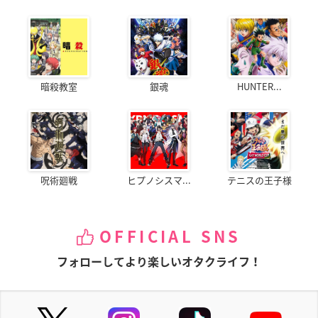
暗殺教室
銀魂
HUNTER...
呪術廻戦
ヒプノシスマ...
テニスの王子様
OFFICIAL SNS
フォローしてより楽しいオタクライフ！