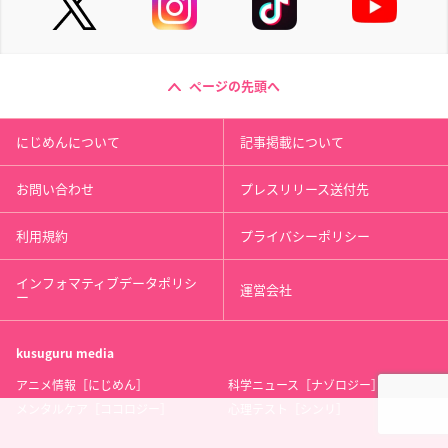
ページの先頭へ
にじめんについて
記事掲載について
お問い合わせ
プレスリリース送付先
利用規約
プライバシーポリシー
インフォマティブデータポリシ
運営会社
ー
kusuguru
media
アニメ情報［にじめん］
科学ニュース［ナゾロジー］
メンタルケア［ココロジー］
心理テスト［シンリ］