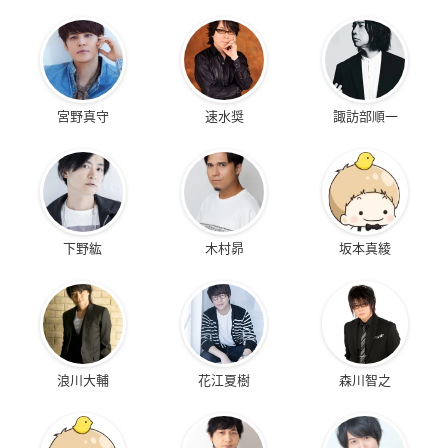
宮野真守
速水奨
諏訪部順一
下野紘
木村昴
坂本真綾
浪川大輔
花江夏樹
森川智之