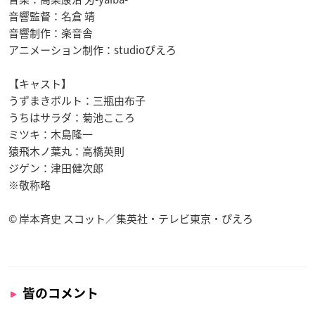
音響監督：名倉 靖
音響制作：楽音舎
アニメーション制作：studioぴえろ
【キャスト】
うずまきボルト：三瓶由布子
うちはサラダ：菊池こころ
ミツキ：木島隆一
猿飛木ノ葉丸：高橋英則
ジゲン：津田健次郎
※敬称略
© 岸本斉史 スコット／集英社・テレビ東京・ぴえろ
皆のコメント