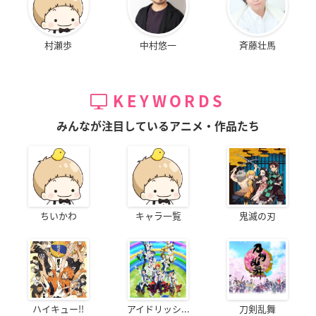
村瀬歩
中村悠一
斉藤壮馬
KEYWORDS
みんなが注目しているアニメ・作品たち
ちいかわ
キャラ一覧
鬼滅の刃
ハイキュー!!
アイドリッシ...
刀剣乱舞