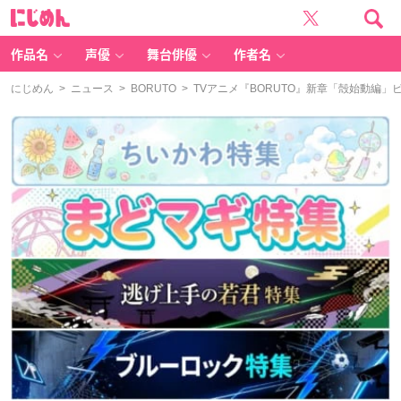
に
じ
め
ん
作品名
声優
舞台俳優
作者名
にじめん
>
ニュース
>
BORUTO
> TVアニメ『BORUTO』新章「殻始動編