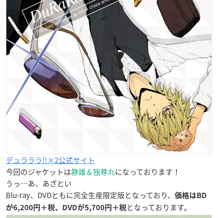
デュラララ!!×2公式サイト
今回のジャケットは
静雄＆独尊丸
になっております！
うっ…あ、あざとい
Blu-ray、DVDともに完全生産限定版となっており、
価格はBD
となっております。
が6,200円＋税、DVDが5,700円＋税