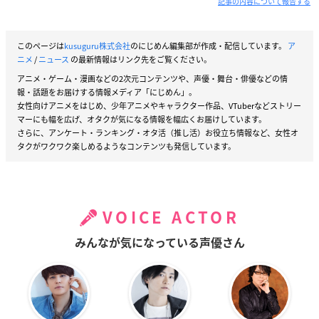
記事の内容について報告する
このページは
kusuguru株式会社
のにじめん編集部が作成・配信しています。
ア
ニメ
/
ニュース
の最新情報はリンク先をご覧ください。
アニメ・ゲーム・漫画などの2次元コンテンツや、声優・舞台・俳優などの情
報・話題をお届けする情報メディア「にじめん」。
女性向けアニメをはじめ、少年アニメやキャラクター作品、VTuberなどストリー
マーにも幅を広げ、オタクが気になる情報を幅広くお届けしています。
さらに、アンケート・ランキング・オタ活（推し活）お役立ち情報など、女性オ
タクがワクワク楽しめるようなコンテンツも発信しています。
VOICE ACTOR
みんなが気になっている声優さん