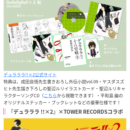
デュラララ!!×2公式サイト
特典は、成田良悟先生書きおろし外伝小説vol.09・ヤスダスズ
ヒト先生描き下ろしの聖辺ルリイラストカード・聖辺ルリキャ
ラクターソングCD（
こちら
から視聴できます）・平和島 幽の
オリジナルステッカー・ブックレットなどの豪華仕様です！
『デュラララ !!×2』×TOWER RECORDSコラボ