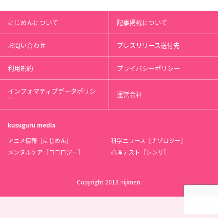
にじめんについて
記事掲載について
お問い合わせ
プレスリリース送付先
利用規約
プライバシーポリシー
インフォマティブデータポリシ
運営会社
ー
kusuguru
media
アニメ情報［にじめん］
科学ニュース［ナゾロジー］
メンタルケア［ココロジー］
心理テスト［シンリ］
Copyright 2013 nijimen.