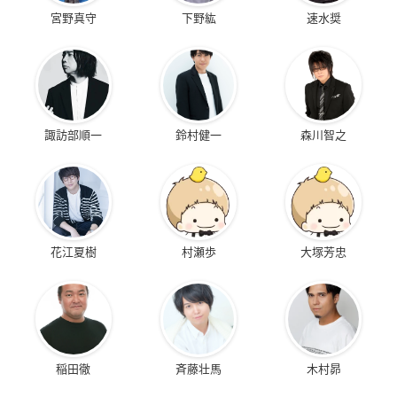
宮野真守
下野紘
速水奨
諏訪部順一
鈴村健一
森川智之
花江夏樹
村瀬歩
大塚芳忠
稲田徹
斉藤壮馬
木村昴