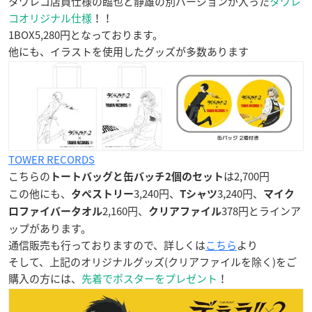
タワレコ店員仕様の臨也と静雄の別バージョンが入った
タワレ
コオリジナル仕様
！！
1BOX5,280円となっております。
他にも、イラストを使用したグッズが多数あります
TOWER RECORDS
こちらの
は2,700円
トートバッグと缶バッチ2個のセット
この他にも、
3,240円、
3,240円、
タペストリー
Tシャツ
マイク
2,160円、
378円とラインア
ロファイバータオル
クリアファイル
ップがあります。
通信販売も行っておりますので、詳しくは
こちら
より
そして、上記のオリジナルグッズ(クリアファイルを除く)をご
購入の方には、
先着でポスターをプレゼント
！