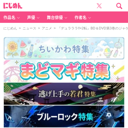
に
じ
め
ん
作品名
声優
舞台俳優
作者名
にじめん
>
ニュース
>
アニメ
> 『デュラララ!!×2転』BD＆DVD第3巻の