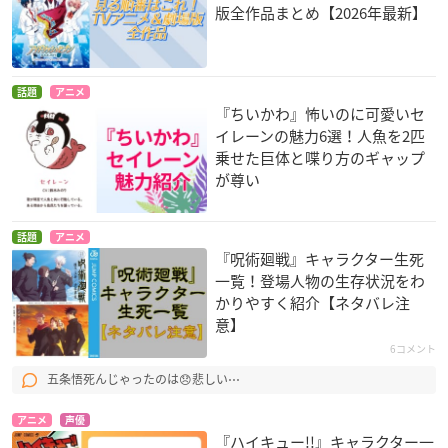
版全作品まとめ【2026年最新】
話題
アニメ
『ちいかわ』怖いのに可愛いセ
イレーンの魅力6選！人魚を2匹
乗せた巨体と喋り方のギャップ
が尊い
話題
アニメ
『呪術廻戦』キャラクター生死
一覧！登場人物の生存状況をわ
かりやすく紹介【ネタバレ注
意】
6コメント
五条悟死んじゃったのは😞悲しい⋯
アニメ
声優
『ハイキュー!!』キャラクター一