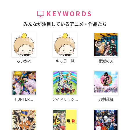
KEYWORDS
みんなが注目しているアニメ・作品たち
ちいかわ
キャラ一覧
鬼滅の刃
HUNTER...
アイドリッシ...
刀剣乱舞