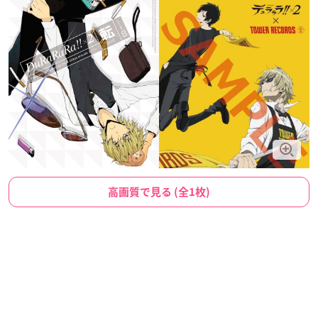
高画質で見る (全1枚)