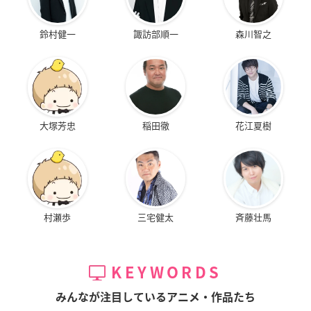
鈴村健一
諏訪部順一
森川智之
大塚芳忠
稲田徹
花江夏樹
村瀬歩
三宅健太
斉藤壮馬
KEYWORDS
みんなが注目しているアニメ・作品たち