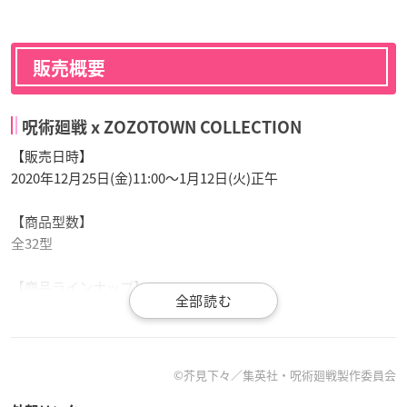
販売概要
呪術廻戦 x ZOZOTOWN COLLECTION
【販売日時】
2020年12月25日(金)11:00～1月12日(火)正午
【商品型数】
全32型
【商品ラインナップ】
呪術廻戦
x ZOZOTOWN 虎杖悠仁 ED Tシャツ
価格：5,280円（税込）
カラー：ホワイト/ブラック/ベージュ
サイズ：S/M/L/XL/XXL
©芥見下々／集英社・呪術廻戦製作委員会