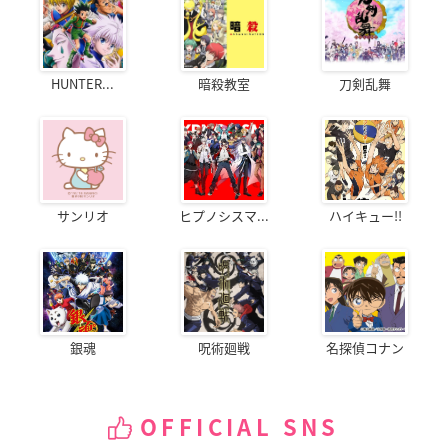
HUNTER...
暗殺教室
刀剣乱舞
サンリオ
ヒプノシスマ...
ハイキュー!!
銀魂
呪術廻戦
名探偵コナン
OFFICIAL SNS