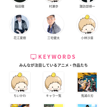
稲田徹
村瀬歩
諏訪部順一
花江夏樹
三宅健太
小林沙苗
KEYWORDS
みんなが注目しているアニメ・作品たち
ちいかわ
キャラ一覧
鬼滅の刃