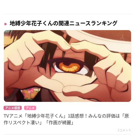
— 【公式】「地縛少年花子くん-The Musical-」 (@hanako
_mu)
December 10, 2020
地縛少年花子くんの関連ニュースランキング
🌸土籠役 安里勇哉さんのビジュアル解禁！
教師でありながら七不思議の1人という謎多き役どころ…！
花子くん、寧々、光に加え、ほかの怪異とも関わる重要な
キャラクターです！
🌸チケットオフィシャル最速先行
明日12/13(日)23:59まで！
⚠️まもなく受付終了です⚠️
https://t.co/2KpofsX0jd
#花ミュ
pic.twitter.com/9xmc1GTdjy
— 【公式】「地縛少年花子くん-The Musical-」 (@hanako
_mu)
December 12, 2020
アニメ感想
アニメ
設楽銀河さん、三原大樹さん、佐倉花怜さん、関根優那さ
TVアニメ「地縛少年花子くん」1話感想！みんなの評価は「原
ん、黒田昊夢さんのビジュアル解禁！
作リスペクト凄い」「作画が綺麗」
🌸チケットプレイガイド先行 本日からスタート！
3コメント
✅今回が年内最後の先行です！お見逃しなく！🙇‍♂️