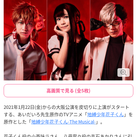
高画質で見る (全5枚)
2021年1月22日(金)からの大阪公演を皮切りに上演がスタート
する、あいだいろ先生原作のTVアニメ「
地縛少年花子くん
」を
原作とした「
地縛少年花子くん-The Musical-
」。
花子くん役の小西詠斗さん、八尋寧々役の髙石あかりさんに引