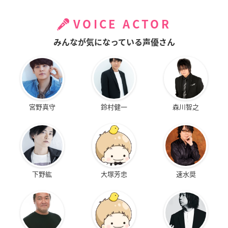
VOICE ACTOR
みんなが気になっている声優さん
宮野真守
鈴村健一
森川智之
下野紘
大塚芳忠
速水奨