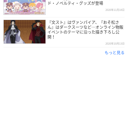
ド・ノベルティ・グッズが登場
七峰桜：関根優那
2020年11月18日
日向夏彦：黒田昊夢
土籠：安里勇哉
『文スト』はヴァンパイア、『おそ松さ
アンサンブル：蘆川晶祥、船橋拓幹、熊田愛里、朝日奈杏
ん』はダークスーツなど…オンライン物販
イベントのテーマに沿った描き下ろし公
※敬称略
開！
2020年10月13日
もっと見る
【キャラビジュアル解禁第2弾】
🌸源光役 谷水力さん
🌸赤根葵役 朝倉ふゆなさん
花子くんを祓おうと現れた光は共闘を経てどう変わってゆ
くのか…？
寧々の親友である葵が語る学園の噂話にもご注目くださ
い！
🌸チケットオフィシャル最速先行12/13(日)23:59まで！
htt
ps://t.co/2KpofsX0jd
#花ミュ
pic.twitter.com/mv2cP0xIx2