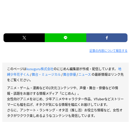
記事の内容について報告する
このページは
kusuguru株式会社
のにじめん編集部が作成・配信しています。
地
縛少年花子くん
/
舞台・ミュージカル
/
舞台俳優
/
ニュース
の最新情報はリンク先
をご覧ください。
アニメ・ゲーム・漫画などの2次元コンテンツや、声優・舞台・俳優などの情
報・話題をお届けする情報メディア「にじめん」。
女性向けアニメをはじめ、少年アニメやキャラクター作品、VTuberなどストリー
マーにも幅を広げ、オタクが気になる情報を幅広くお届けしています。
さらに、アンケート・ランキング・オタ活（推し活）お役立ち情報など、女性オ
タクがワクワク楽しめるようなコンテンツも発信しています。