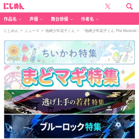
に
じ
め
ん
作品名
声優
舞台俳優
作者名
にじめん
>
ニュース
>
地縛少年花子くん
> 「地縛少年花子くん-The Mus