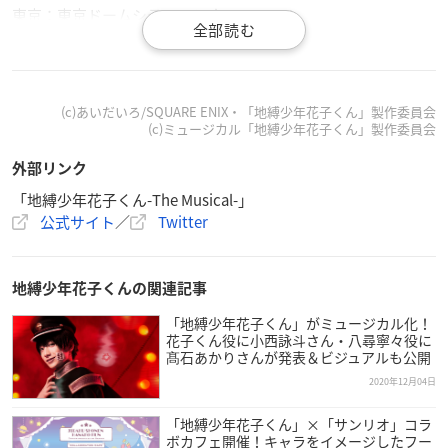
東京：東京ドームシティ シアターGロッソ
【スタッフ】
原作：あいだいろ「
地縛少年花子くん
」（掲載 月刊「Gファン
タジー」スクウェア・エニックス刊）／「地縛少年花子くん」
(c)あいだいろ/SQUARE ENIX・「地縛少年花子くん」製作委員会
(c)ミュージカル「地縛少年花子くん」製作委員会
製作委員会
脚本・作詞：浅井さやか
外部リンク
演出：吉谷光太郎
「地縛少年花子くん-The Musical-」
制作：ポリゴンマジック
公式サイト
／
Twitter
主催：ミュージカル「地縛少年花子くん」製作委員会
【キャスト】
地縛少年花子くんの関連記事
花子くん：小西詠斗
「地縛少年花子くん」がミュージカル化！
八尋寧々：髙石あかり
花子くん役に小西詠斗さん・八尋寧々役に
源光：谷水力
髙石あかりさんが発表＆ビジュアルも公開
つかさ：設楽銀河
2020年12月04日
ミツバ：三原大樹
赤根葵：朝倉ふゆな
「地縛少年花子くん」×「サンリオ」コラ
ボカフェ開催！キャラをイメージしたフー
ヤコ：佐倉花怜