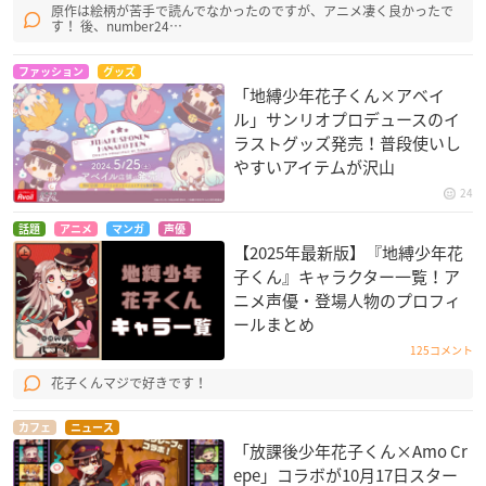
原作は絵柄が苦手で読んでなかったのですが、アニメ凄く良かったで
e＋:
https://t.co/sY6cpxiFpp
す！ 後、number24…
ぴあ:
https://t.co/ldTosVraje
ファッション
グッズ
ローソン:
https://t.co/CvNYRMNyWI
#花ミュ
pic.twitter.co
「地縛少年花子くん×アベイ
m/HYiBCLoRhv
ル」サンリオプロデュースのイ
— 【公式】「地縛少年花子くん-The Musical-」 (@hanako
ラストグッズ発売！普段使いし
_mu)
December 16, 2020
やすいアイテムが沢山
24
話題
アニメ
マンガ
声優
【2025年最新版】『地縛少年花
子くん』キャラクター一覧！ア
ニメ声優・登場人物のプロフィ
ールまとめ
125コメント
花子くんマジで好きです！
カフェ
ニュース
「放課後少年花子くん×Amo Cr
epe」コラボが10月17日スター