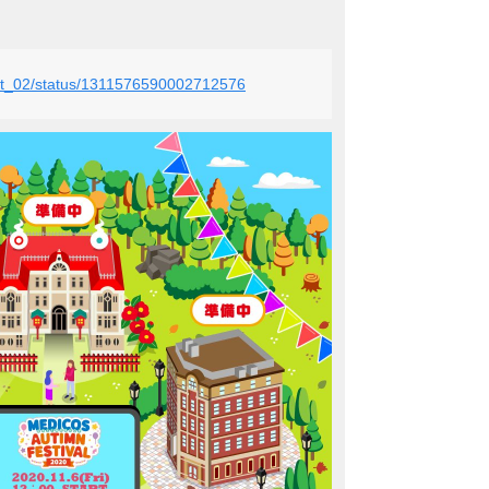
s_et_02/status/1311576590002712576