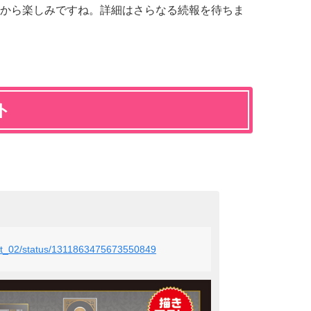
から楽しみですね。詳細はさらなる続報を待ちま
ト
s_et_02/status/1311863475673550849