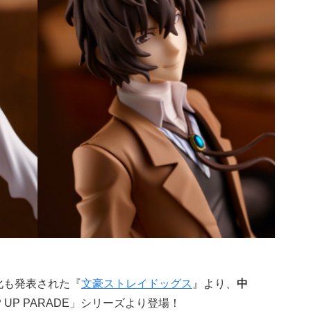
化も発表された『
文豪ストレイドッグス
』より、
中
P UP PARADE」シリーズより登場！