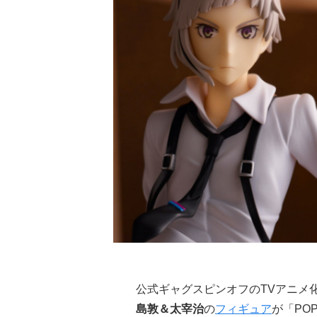
公式ギャグスピンオフのTVアニメ
島敦＆太宰治
の
フィギュア
が「PO