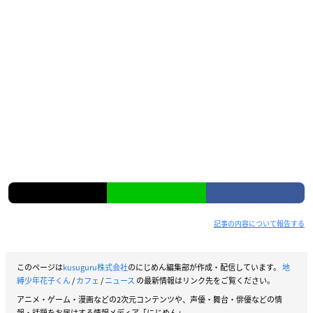
記事の内容について報告する
このページは
kusuguru株式会社
のにじめん編集部が作成・配信しています。
地
縛少年花子くん
/
カフェ
/
ニュース
の最新情報はリンク先をご覧ください。
アニメ・ゲーム・漫画などの2次元コンテンツや、声優・舞台・俳優などの情
報・話題をお届けする情報メディア「にじめん」。