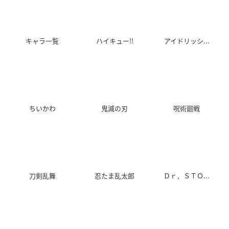
キャラ一覧
ハイキュー!!
アイドリッシ...
ちいかわ
鬼滅の刃
呪術廻戦
刀剣乱舞
忍たま乱太郎
Ｄｒ．ＳＴＯ...