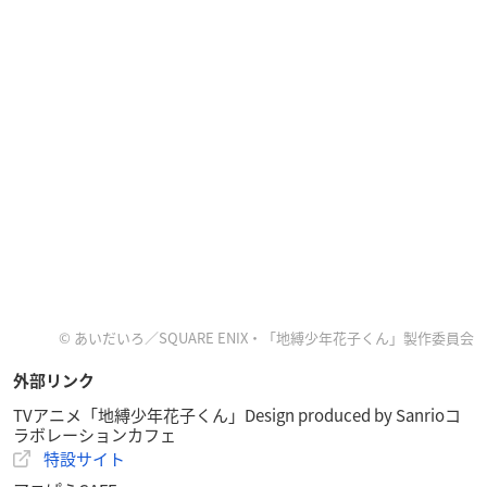
© あいだいろ／SQUARE ENIX・「地縛少年花子くん」製作委員会
外部リンク
TVアニメ「地縛少年花子くん」Design produced by Sanrioコ
ラボレーションカフェ
特設サイト