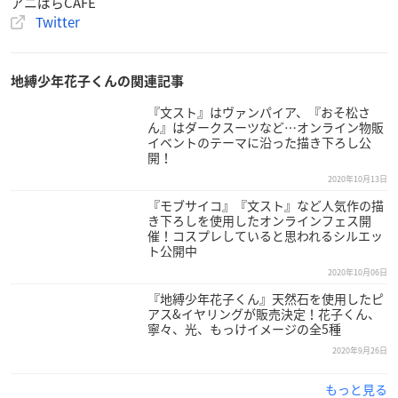
アニぱらCAFE
Twitter
地縛少年花子くんの関連記事
『文スト』はヴァンパイア、『おそ松さ
ん』はダークスーツなど…オンライン物販
イベントのテーマに沿った描き下ろし公
開！
2020年10月13日
『モブサイコ』『文スト』など人気作の描
き下ろしを使用したオンラインフェス開
催！コスプレしていると思われるシルエッ
ト公開中
2020年10月06日
『地縛少年花子くん』天然石を使用したピ
アス&イヤリングが販売決定！花子くん、
寧々、光、もっけイメージの全5種
2020年9月26日
もっと見る