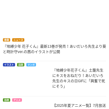
書籍
ニュース
『地縛少年 花子くん』最新13巻が発売！あいだいろ先生より葵
と時計守ver.の茜のイラストが公開
イラスト
話題
マンガ
『地縛少年花子くん』土籠先生
にキスをおねだり！あいだいろ
先生のキスの日GIFに「興奮で死
にそう」
話題
アニメ
【2025年夏アニメ一覧】7月放送