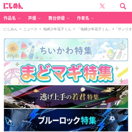
に
じ
め
ん
作品名
声優
舞台俳優
作者名
にじめん
>
ニュース
>
地縛少年花子くん
> 「地縛少年花子くん」×「サンリ