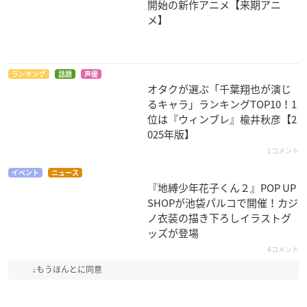
開始の新作アニメ【来期アニ
メ】
ランキング
話題
声優
オタクが選ぶ「千葉翔也が演じ
るキャラ」ランキングTOP10！1
位は『ウィンブレ』楡井秋彦【2
025年版】
1コメント
イベント
ニュース
『地縛少年花子くん２』POP UP
SHOPが池袋パルコで開催！カジ
ノ衣装の描き下ろしイラストグ
ッズが登場
4コメント
↓もうほんとに同意