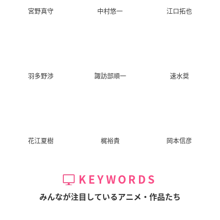
宮野真守
中村悠一
江口拓也
羽多野渉
諏訪部順一
速水奨
花江夏樹
梶裕貴
岡本信彦
KEYWORDS
みんなが注目しているアニメ・作品たち