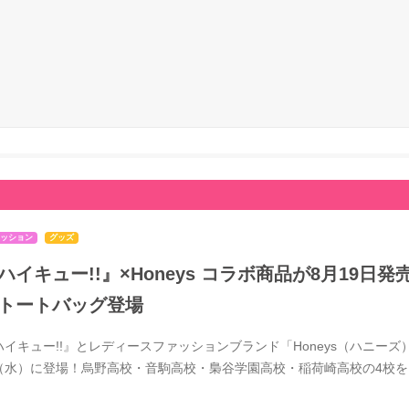
ッション
グッズ
ハイキュー!!』×Honeys コラボ商品が8月19
トートバッグ登場
ハイキュー!!』とレディースファッションブランド「Honeys（ハニーズ）
（水）に登場！烏野高校・音駒高校・梟谷学園高校・稲荷崎高校の4校