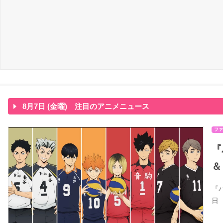
8月7日 (金曜) 注目のアニメニュース
ファ
『
＆
『
日