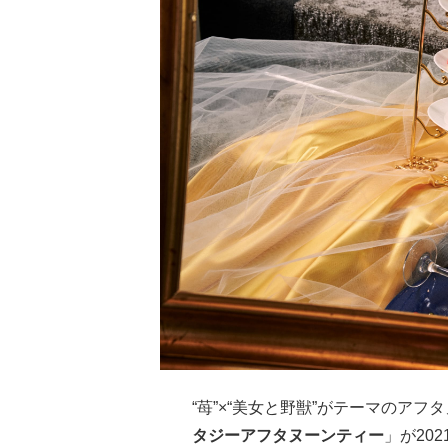
“苺”×“美女と野獣”がテーマのアフ
タジーアフタヌーンティー
」が202