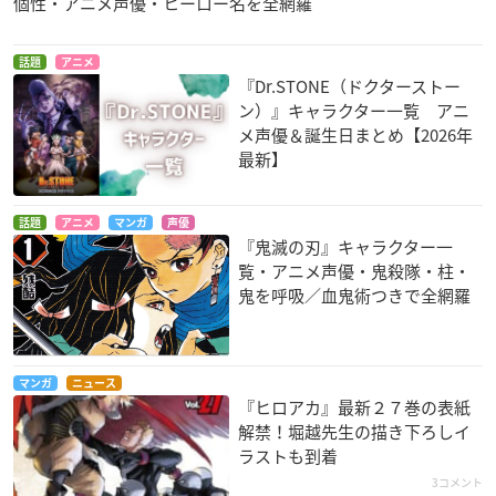
個性・アニメ声優・ヒーロー名を全網羅
話題
アニメ
『Dr.STONE（ドクターストー
ン）』キャラクター一覧 アニ
メ声優＆誕生日まとめ【2026年
最新】
話題
アニメ
マンガ
声優
『鬼滅の刃』キャラクター一
覧・アニメ声優・鬼殺隊・柱・
鬼を呼吸／血鬼術つきで全網羅
マンガ
ニュース
『ヒロアカ』最新２７巻の表紙
解禁！堀越先生の描き下ろしイ
ラストも到着
3コメント