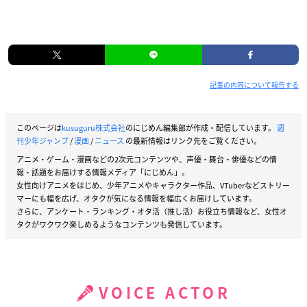
記事の内容について報告する
このページは
kusuguru株式会社
のにじめん編集部が作成・配信しています。
週
刊少年ジャンプ
/
漫画
/
ニュース
の最新情報はリンク先をご覧ください。
アニメ・ゲーム・漫画などの2次元コンテンツや、声優・舞台・俳優などの情
報・話題をお届けする情報メディア「にじめん」。
女性向けアニメをはじめ、少年アニメやキャラクター作品、VTuberなどストリー
マーにも幅を広げ、オタクが気になる情報を幅広くお届けしています。
さらに、アンケート・ランキング・オタ活（推し活）お役立ち情報など、女性オ
タクがワクワク楽しめるようなコンテンツも発信しています。
VOICE ACTOR