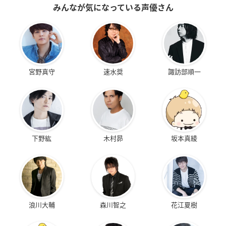
みんなが気になっている声優さん
宮野真守
速水奨
諏訪部順一
下野紘
木村昴
坂本真綾
浪川大輔
森川智之
花江夏樹