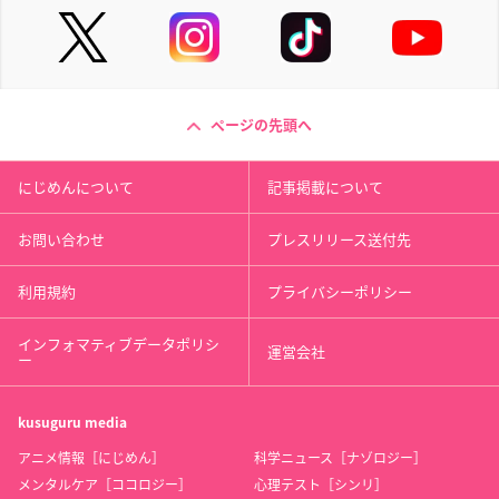
ページの先頭へ
にじめんについて
記事掲載について
お問い合わせ
プレスリリース送付先
利用規約
プライバシーポリシー
インフォマティブデータポリシ
運営会社
ー
kusuguru
media
アニメ情報［にじめん］
科学ニュース［ナゾロジー］
メンタルケア［ココロジー］
心理テスト［シンリ］