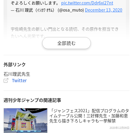
ぞよろしくお願いします。
pic.twitter.com/Ddr6xi27nt
— 石川 理武（ｲｼｶﾜ ｵｻﾑ） (@osa_muto)
December 13, 2020
宇佐崎先生の新しい門出となる読切、その原作を担当でき
たいへん光栄です。
「雨の日ミサンガ」にコメントをくれた人、恐竜のルポ漫
画をRTしてくれた人、素敵な記事を書いて頂いたアル編集
部さん、皆さん本当にありがとうございます。皆さんのお
かげで今の石川があります。恩返しできるよう頑張ります
p
外部リンク
ic.twitter.com/hdwokHHdZa
石川理武先生
— 石川 理武（ｲｼｶﾜ ｵｻﾑ） (@osa_muto)
December 13, 2020
Twitter
週刊少年ジャンプの関連記事
「ジャンフェス2021」配信プログラムのタ
イムテーブル公開！三好輝先生・加藤和恵
先生ら描き下ろしキャラも一挙解禁
2020年12月09日