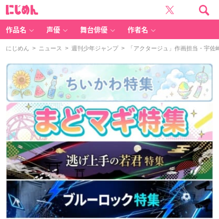
に
じ
め
ん
作品名
声優
舞台俳優
作者名
にじめん
>
ニュース
>
週刊少年ジャンプ
> 「アクタージュ」作画担当・宇佐