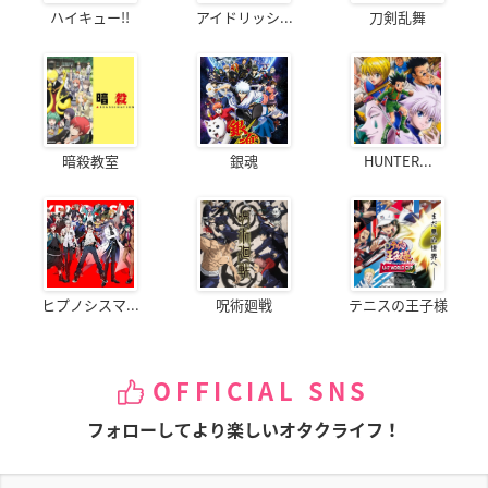
ハイキュー!!
アイドリッシ...
刀剣乱舞
暗殺教室
銀魂
HUNTER...
ヒプノシスマ...
呪術廻戦
テニスの王子様
OFFICIAL SNS
フォローしてより楽しいオタクライフ！