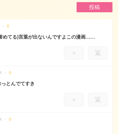
0
誉めてる)言葉が出ないんですよこの漫画……
＋
返
M
0
ぶっとんでてすき
＋
返
M
0