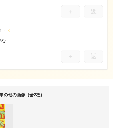
＋
返
M
0
だな
＋
返
事の他の画像（全2枚）