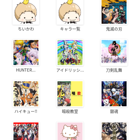
ちいかわ
キャラ一覧
鬼滅の刃
HUNTER...
アイドリッシ...
刀剣乱舞
ハイキュー!!
暗殺教室
銀魂