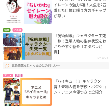
イレーンの魅力6選！人魚を2匹
乗せた巨体と喋り方のギャップ
が尊い
話題
アニメ
『呪術廻戦』キャラクター生死
一覧！登場人物の生存状況をわ
かりやすく紹介【ネタバレ注
意】
6コメント
五条悟死んじゃったのは😞悲しい⋯
アニメ
声優
『ハイキュー!!』キャラクター一
覧！登場人物を学校・ポジショ
ン・アニメ声優つきで全紹介