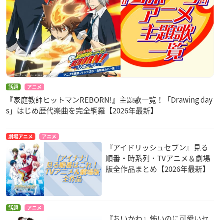
話題
アニメ
『家庭教師ヒットマンREBORN!』主題歌一覧！「Drawing day
s」はじめ歴代楽曲を完全網羅【2026年最新】
劇場アニメ
アニメ
『アイドリッシュセブン』見る
順番・時系列・TVアニメ＆劇場
版全作品まとめ【2026年最新】
話題
アニメ
『ちいかわ』怖いのに可愛いセ