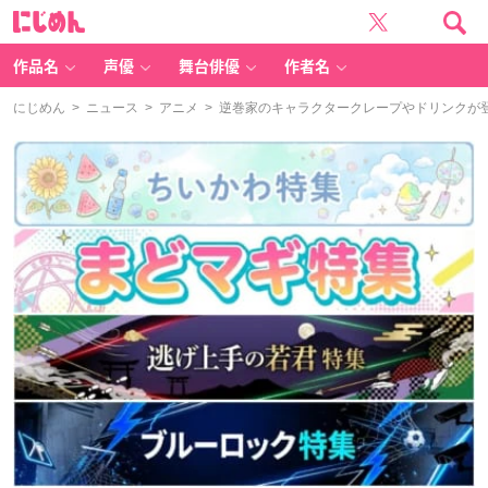
に
じ
め
ん
作品名
声優
舞台俳優
作者名
にじめん
>
ニュース
>
アニメ
> 逆巻家のキャラクタークレープやドリンクが登