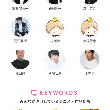
諏訪部順一
鈴村健一
森川智之
花江夏樹
村瀬歩
大塚芳忠
稲田徹
斉藤壮馬
木村昴
KEYWORDS
みんなが注目しているアニメ・作品たち