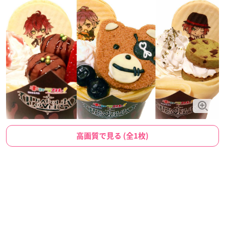
高画質で見る (全1枚)