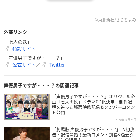
【初回限定特典】
「七人の妖」ブックレット(P12)付・ジャケットイラスト(同表
©東北新社/さらちよみ
紙)は「七人の妖」の新規描き下ろしイラスト・プロローグ・
外部リンク
キャラクター設定・今回プロジェクトまとめ・出演者、スタッ
フの皆様からの作品に関するコメント等予定
「七人の妖」
特設サイト
【予約】
「声優男子ですが・・・？」
2020年12月12日(土)〜
公式サイト
／
Twitter
早期予約締切：2021年2月1日(月)
声優男子ですが・・・？の関連記事
【予約特典】
「アニメイト」限定特典「声優男子メンバー」特製ポストカー
「声優男子ですが・・・？」オリジナル企
ドセット(全7枚)
画「七人の妖」ドラマCD化決定！制作過
程を追った秘蔵映像配信＆メンバーコメン
「Amazon」限定特典「七人の妖」キャラクターポストカード
ト公開
セット(全7枚)
2020年10月23日
「劇場版 声優男子ですが・・・?」TV初放
【発売元】
送・配信開始！最新コメント到着&過去シ
(株)東北新社
ーズンの特集も