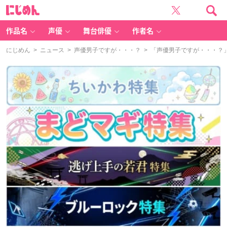
に
じ
め
ん
作品名
声優
舞台俳優
作者名
にじめん
>
ニュース
>
声優男子ですが・・・？
> 「声優男子ですが・・・？