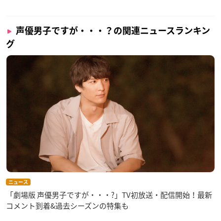
これまでの世界が激変する中、『悪意』によって大切なものを
喪失した7人の妖怪たちが取った選択とは――
声優男子ですが・・・？の関連ニュースランキン
【収録内容】※収録順は変更する可能性がございます。
グ
1めいてぃむ
2狗天
3黒木天子4幽
5しろー
6ぽんたろ
7ちぇるた
8転生
ニュース
「劇場版 声優男子ですが・・・?」TV初放送・配信開始！最新
コメント到着&過去シーズンの特集も