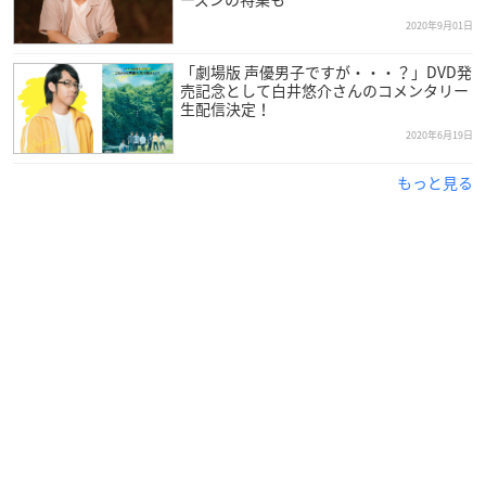
2020年9月01日
【販売元】
「劇場版 声優男子ですが・・・？」DVD発
(株)ムービック
売記念として白井悠介さんのコメンタリー
生配信決定！
【STORY】
2020年6月19日
とある大陸。妖怪と人間が暮らす世界。互いは隠れ、畏れ合
い、しかしある時は密接しながら隣り合って平和に生きてい
もっと見る
る。
そんな大陸で、互いの存在も知らず、それぞれの暮らしを営む
7人の妖怪たち。
だがある時を境に、その日常は崩れ始める。大陸のあちこちで
現れた謎の「悪意」。
人々と妖怪の大切なものを奪っていく。ある者は友を、ある者
は故郷の国を、ある者は尊厳を・・・・。