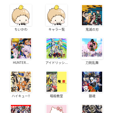
ちいかわ
キャラ一覧
鬼滅の刃
HUNTER...
アイドリッシ...
刀剣乱舞
ハイキュー!!
暗殺教室
銀魂