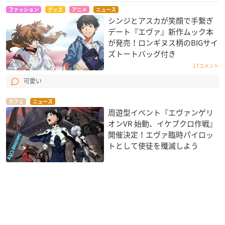
ファッション
グッズ
アニメ
ニュース
シンジとアスカが笑顔で手繋ぎ
デート『エヴァ』新作ムック本
が発売！ロンギヌス柄のBIGサイ
ズトートバッグ付き
17コメント
可愛い
カフェ
ニュース
周遊型イベント『エヴァンゲリ
オンVR 始動、イケブクロ作戦』
開催決定！エヴァ臨時パイロッ
トとして使徒を殲滅しよう