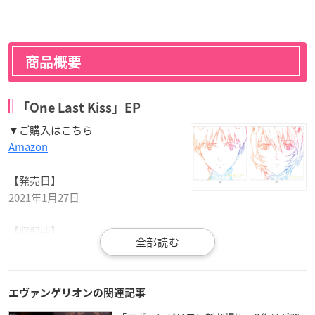
商品概要
「One Last Kiss」EP
▼ご購入はこちら
Amazon
【発売日】
2021年1月27日
【収録曲】
「One Last Kiss」（映画「シン・
エヴァンゲリオン
劇場版」テ
ーマソング）
「Beautiful World」(映画「ヱヴァンゲリヲン新劇場版：序」
エヴァンゲリオンの関連記事
テーマソング)