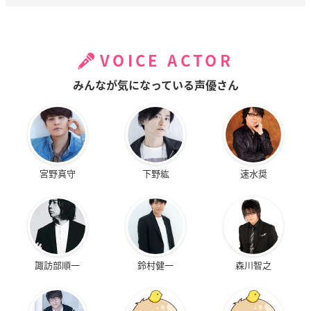
VOICE ACTOR
みんなが気になっている声優さん
宮野真守
下野紘
速水奨
諏訪部順一
鈴村健一
森川智之