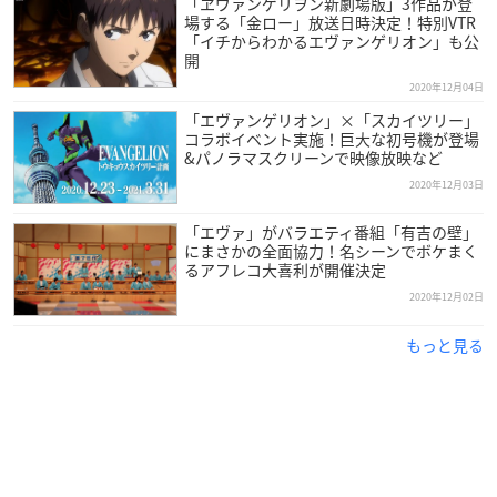
「Beautiful World -PLANiTb Acoustica Mix-」(映画「ヱヴァン
「ヱヴァンゲリヲン新劇場版」3作品が登
場する「金ロー」放送日時決定！特別VTR
ゲリヲン新劇場版：破」テーマソング)
「イチからわかるエヴァンゲリオン」も公
「桜流し」(映画『ヱヴァンゲリヲン新劇場版：Q』テーマソン
開
グ)
2020年12月04日
「Fly Me To The Moon (In Other Words) -2007 MIX-」）(映画
「エヴァンゲリオン」×「スカイツリー」
「ヱヴァンゲリヲン新劇場版：序」予告編挿入歌)
コラボイベント実施！巨大な初号機が登場
&パノラマスクリーンで映像放映など
ほか
2020年12月03日
【通常盤CD】
「エヴァ」がバラエティ番組「有吉の壁」
価格：￥2,000+tax
にまさかの全面協力！名シーンでボケまく
初回仕様：紙ジャケット
るアフレコ大喜利が開催決定
通常仕様：ジュエルケース
2020年12月02日
※「初回仕様：紙ジャケット」は在庫が無くなり次第、「通常
もっと見る
仕様：ジュエルケース」に切り替わります。
【完全生産限定30㎝ LP盤】
価格：￥3,000＋tax