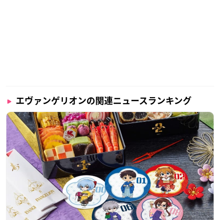
✥━━━━━━━━━━━━
宇多田ヒカル
「One Last Kiss」
━━━━━━━━━━━━✥
『
#シン・エヴァンゲリオン劇場版
』テーマソングに決定✨
https://t.co/SoMTjzTo36
▽ 1/24 0時 配信(DL・サブスク)
エヴァンゲリオンの関連ニュースランキング
▽本日より iTunesプレオーダー開始！
https://t.co/YgHbHktN2q
— エヴァンゲリオン公式 (@evangelion_co)
December 8, 2
020