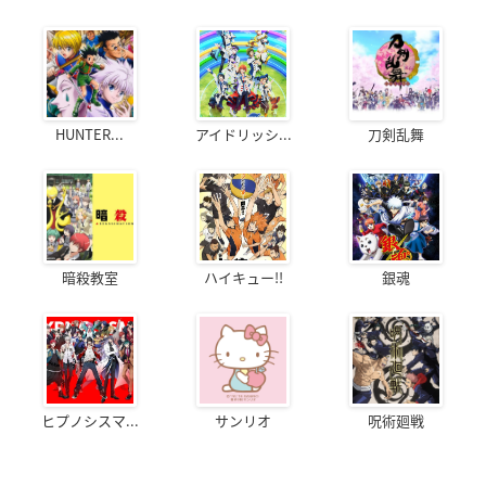
HUNTER...
アイドリッシ...
刀剣乱舞
暗殺教室
ハイキュー!!
銀魂
ヒプノシスマ...
サンリオ
呪術廻戦