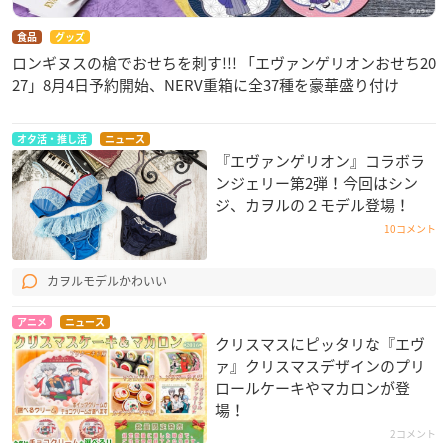
食品
グッズ
ロンギヌスの槍でおせちを刺す!!! 「エヴァンゲリオンおせち20
27」8月4日予約開始、NERV重箱に全37種を豪華盛り付け
オタ活・推し活
ニュース
『エヴァンゲリオン』コラボラ
ンジェリー第2弾！今回はシン
ジ、カヲルの２モデル登場！
10コメント
カヲルモデルかわいい
アニメ
ニュース
クリスマスにピッタリな『エヴ
ァ』クリスマスデザインのプリ
ロールケーキやマカロンが登
場！
2コメント