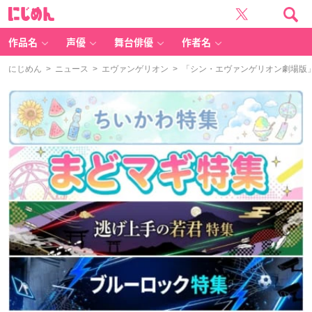
に
じ
め
ん
作品名
声優
舞台俳優
作者名
にじめん
>
ニュース
>
エヴァンゲリオン
> 「シン・エヴァンゲリオン劇場版」主題