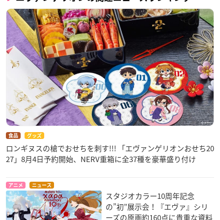
食品
グッズ
ロンギヌスの槍でおせちを刺す!!! 「エヴァンゲリオンおせち20
27」8月4日予約開始、NERV重箱に全37種を豪華盛り付け
アニメ
ニュース
スタジオカラー10周年記念
の”初”展示会！『エヴァ』シリ
ーズの原画約160点に貴重な資料