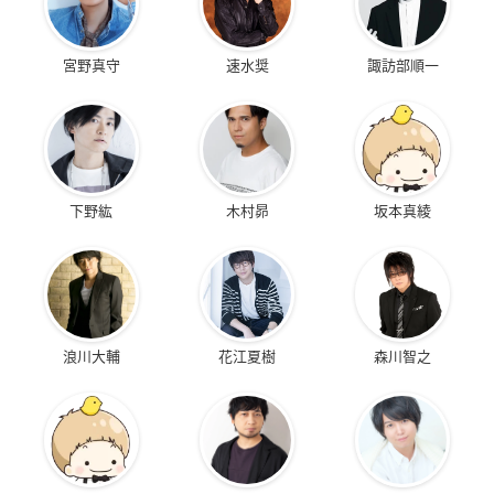
宮野真守
速水奨
諏訪部順一
下野紘
木村昴
坂本真綾
浪川大輔
花江夏樹
森川智之