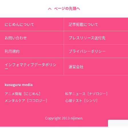
ページの先頭へ
にじめんについて
記事掲載について
お問い合わせ
プレスリリース送付先
利用規約
プライバシーポリシー
インフォマティブデータポリシ
運営会社
ー
kusuguru
media
アニメ情報［にじめん］
科学ニュース［ナゾロジー］
メンタルケア［ココロジー］
心理テスト［シンリ］
Copyright 2013 nijimen.