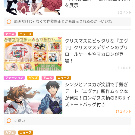
を展示
3コメント
原画だけじゃなくて作監修正とかも展示されるのか…いいね
アニメ
ニュース
クリスマスにピッタリな『エヴ
ァ』クリスマスデザインのプリ
ロールケーキやマカロンが登
場！
2コメント
ファッション
グッズ
アニメ
ニュース
シンジとアスカが笑顔で手繋ぎ
デート『エヴァ』新作ムック本
が発売！ロンギヌス柄のBIGサイ
ズトートバッグ付き
17コメント
可愛い
カフェ
ニュース