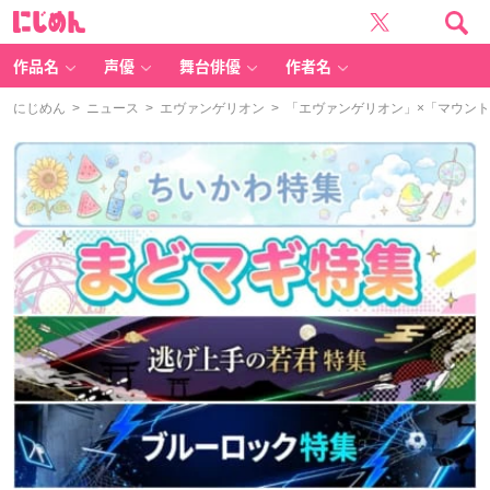
に
じ
め
ん
作品名
声優
舞台俳優
作者名
にじめん
>
ニュース
>
エヴァンゲリオン
> 「エヴァンゲリオン」×「マウン