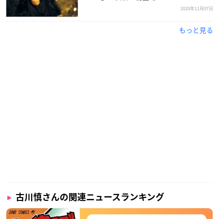
対象店舗：梅田大阪マルビル店、札幌ピヴォ店、仙台パルコ
2020年11月07日
店、池袋店、新宿店、秋葉原店、横浜ビブレ店、浦和店、名古
屋近鉄パッセ店、福岡パルコ店
もっと見る
全店施策
【開催期間】
2020年12月22日(火)〜2021年1月4日(月)
【キャンペーン内容】
・「FURUKAWA MAKOTO × TOWER RECORDS」コラボポス
ター掲出
※梅田大阪マルビル店、TOWERminiもりのみやキューズモー
ル店は実施対象外。
・特別レシート発行（タワーレコード全店ver.）
古川慎さんの関連ニュースランキング
施策の実施期間内に、タワーレコードおよびTOWERminiにて
対象商品をご購入の方に「複製サイン&コメント入り特別レシ