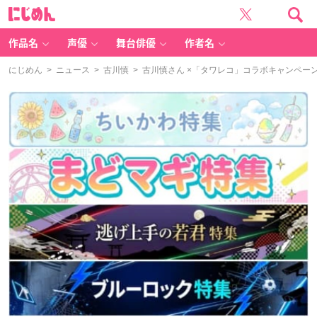
に
じ
め
ん
作品名
声優
舞台俳優
作者名
にじめん
>
ニュース
>
古川慎
> 古川慎さん ×「タワレコ」コラボキャンペー