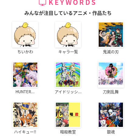
KEYWORDS
みんなが注目しているアニメ・作品たち
ちいかわ
キャラ一覧
鬼滅の刃
HUNTER...
アイドリッシ...
刀剣乱舞
ハイキュー!!
暗殺教室
銀魂