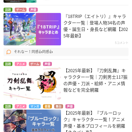
・タワーレコード限定：5,500円（税
話題
ゲーム
声優
抜）
『18TRIP（エイトリ）』キャラ
CD＋DVD＋オリジナルソリッドラバ
クター一覧｜登場人物34名の声
ーマグネット[ネイビー]
優・誕生日・身長など網羅【202
5年最新】
・初回限定盤：4,000円（税抜）
5コメント
CD＋DVD
それなー！同感👍同感👍
・通常版：2,800円（税抜）
話題
アニメ
ゲーム
声優
CD
【2025年最新】『刀剣乱舞』キ
ャラクター一覧｜刀剣男士117振
【特典】
の声優・刀派・絵師・アニメ情
タワーレコード：複製サイン＆コメント入りL判ブロマイド ※3
報などを完全網羅
形態対象
メーカー：ライナーノーツ ※3形態対象
話題
アニメ
マンガ
書籍
舞台
声優
【2025年最新】『ブルーロッ
ク』キャラクター一覧！アニメ
声優・基本プロフィールを網羅