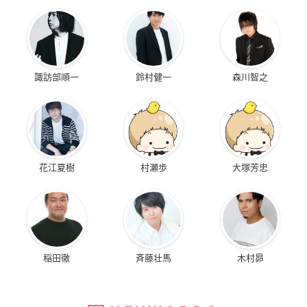
諏訪部順一
鈴村健一
森川智之
花江夏樹
村瀬歩
大塚芳忠
稲田徹
斉藤壮馬
木村昴