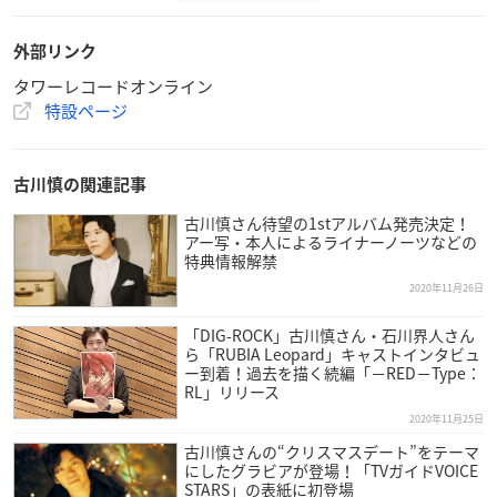
・梅田大阪マルビル店限定の複製サイン＆コメント入り特別レ
外部リンク
シート発行
タワーレコードオンライン
キャンペーン期間内に、タワーレコード梅田大阪マルビル店の
特設ページ
店頭で対象商品をご購入の方に「梅田大阪マルビル店限定複製
サイン&コメント入り特別レシート」をお渡しします。
対象商品：古川慎「from fairytale」（LACA35851T／LACA358
古川慎の関連記事
51／LACA15851）
古川慎さん待望の1stアルバム発売決定！
アー写・本人によるライナーノーツなどの
※後述のタワーレコード全店ver.とはコメントが異なります。
特典情報解禁
2020年11月26日
「DIG-ROCK」古川慎さん・石川界人さん
限定店舗施策
ら「RUBIA Leopard」キャストインタビュ
【開催期間】
ー到着！過去を描く続編「−RED−Type：
RL」リリース
2020年12月22日(火)〜2021年1月4日(月)
2020年11月25日
【キャンペーン内容】
古川慎さんの“クリスマスデート”をテーマ
にしたグラビアが登場！「TVガイドVOICE
・直筆サイン入りポスター掲示
STARS」の表紙に初登場