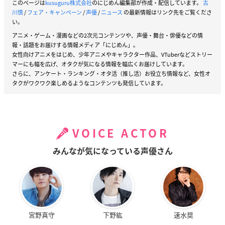
このページは
kusuguru株式会社
のにじめん編集部が作成・配信しています。
古
川慎
/
フェア・キャンペーン
/
声優
/
ニュース
の最新情報はリンク先をご覧くださ
い。
アニメ・ゲーム・漫画などの2次元コンテンツや、声優・舞台・俳優などの情
報・話題をお届けする情報メディア「にじめん」。
女性向けアニメをはじめ、少年アニメやキャラクター作品、VTuberなどストリー
マーにも幅を広げ、オタクが気になる情報を幅広くお届けしています。
さらに、アンケート・ランキング・オタ活（推し活）お役立ち情報など、女性オ
タクがワクワク楽しめるようなコンテンツも発信しています。
VOICE ACTOR
みんなが気になっている声優さん
宮野真守
下野紘
速水奨