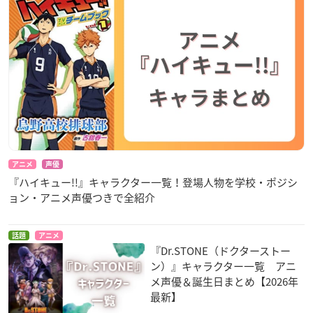
ート（タワーレコード全店ver.）」をお渡しします。
対象商品：古川慎「from fairytale」（LACA35851T／LACA358
51／LACA15851）
※前述のタワーレコード梅田大阪マルビル店ver.とコメントが
異なります。
※梅田大阪マルビル店、TOWERminiもりのみやキューズモー
ル店は実施対象外。
アニメ
声優
『ハイキュー!!』キャラクター一覧！登場人物を学校・ポジシ
商品概要
ョン・アニメ声優つきで全紹介
古川慎「from fairytale」
話題
アニメ
『Dr.STONE（ドクターストー
【発売日】
ン）』キャラクター一覧 アニ
2020年12月23日(水)
メ声優＆誕生日まとめ【2026年
最新】
【価格】