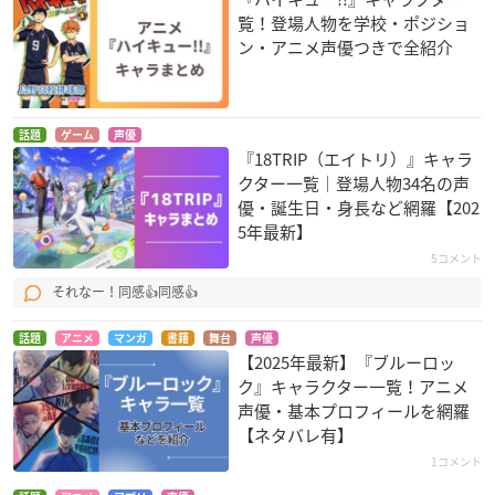
覧！登場人物を学校・ポジショ
ン・アニメ声優つきで全紹介
話題
ゲーム
声優
『18TRIP（エイトリ）』キャラ
クター一覧｜登場人物34名の声
優・誕生日・身長など網羅【202
5年最新】
5コメント
それなー！同感👍同感👍
話題
アニメ
マンガ
書籍
舞台
声優
【2025年最新】『ブルーロッ
ク』キャラクター一覧！アニメ
声優・基本プロフィールを網羅
【ネタバレ有】
1コメント