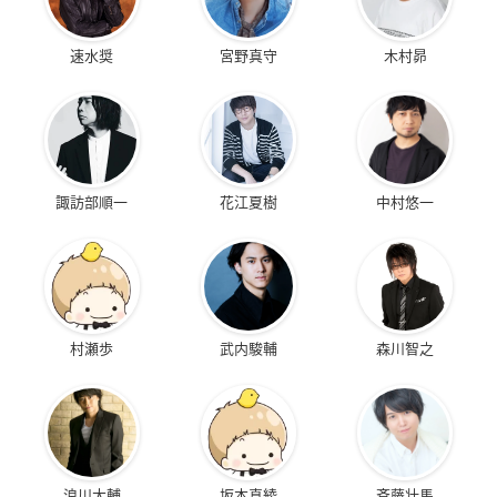
速水奨
宮野真守
木村昴
諏訪部順一
花江夏樹
中村悠一
村瀬歩
武内駿輔
森川智之
浪川大輔
坂本真綾
斉藤壮馬