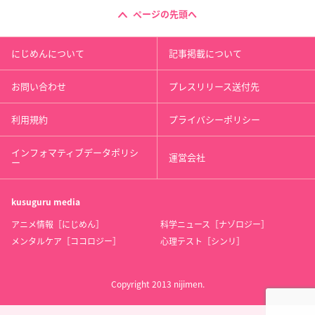
ページの先頭へ
にじめんについて
記事掲載について
お問い合わせ
プレスリリース送付先
利用規約
プライバシーポリシー
インフォマティブデータポリシ
運営会社
ー
kusuguru
media
アニメ情報［にじめん］
科学ニュース［ナゾロジー］
メンタルケア［ココロジー］
心理テスト［シンリ］
Copyright 2013 nijimen.