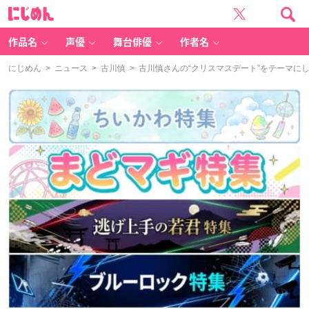
に
じ
め
ん
作品名
声優
舞台俳優
作者名
にじめん
>
ニュース
>
古川慎
> 古川慎さんの“クリスマスデート”をテーマにした