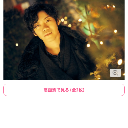
高画質で見る (全2枚)