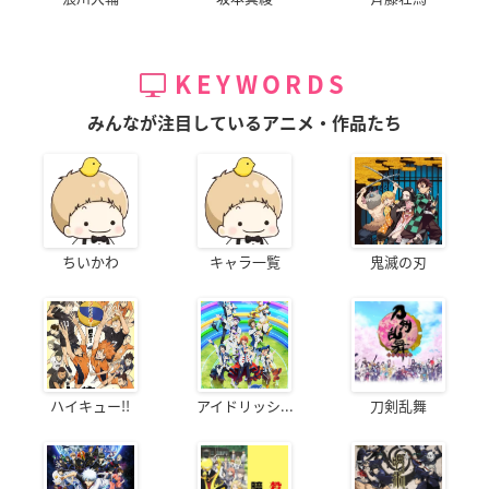
KEYWORDS
みんなが注目しているアニメ・作品たち
ちいかわ
キャラ一覧
鬼滅の刃
ハイキュー!!
アイドリッシ...
刀剣乱舞