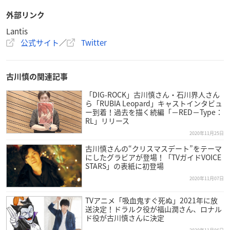
外部リンク
Lantis
公式サイト
／
Twitter
古川慎の関連記事
「DIG-ROCK」古川慎さん・石川界人さん
ら「RUBIA Leopard」キャストインタビュ
ー到着！過去を描く続編「−RED−Type：
RL」リリース
2020年11月25日
古川慎さんの“クリスマスデート”をテーマ
にしたグラビアが登場！「TVガイドVOICE
STARS」の表紙に初登場
2020年11月07日
TVアニメ「吸血鬼すぐ死ぬ」2021年に放
送決定！ドラルク役が福山潤さん、ロナル
ド役が古川慎さんに決定