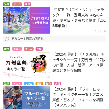
話題
ゲーム
声優
『18TRIP（エイトリ）』キャラ
クター一覧｜登場人物34名の声
優・誕生日・身長など網羅【202
5年最新】
5コメント
それなー！同感👍同感👍
話題
アニメ
ゲーム
声優
【2025年最新】『刀剣乱舞』キ
ャラクター一覧｜刀剣男士117振
の声優・刀派・絵師・アニメ情
報などを完全網羅
話題
アニメ
マンガ
書籍
舞台
声優
【2025年最新】『ブルーロッ
ク』キャラクター一覧！アニメ
声優・基本プロフィールを網羅
【ネタバレ有】