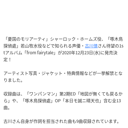
「憂国のモリアーティ」シャーロック・ホームズ役、「啄木鳥
探偵處」若山牧水役などで知られる声優・
古川慎
さん待望の1s
tアルバム「from fairytale」が2020年12月23日(水)に発売決
定！
アーティスト写真・ジャケット・特典情報などが一挙解禁とな
りました。
収録曲は、「ワンパンマン」第2期ED「地図が無くても戻るか
ら」や、「啄木鳥探偵處」OP「本日モ誠ニ晴天也」含む全13
曲。
古川さん自身が作詞を担当された曲も9曲収録されています。