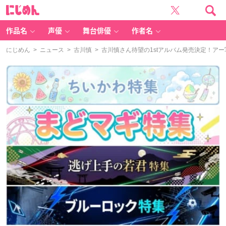
に
じ
め
ん
作品名
声優
舞台俳優
作者名
にじめん
>
ニュース
>
古川慎
> 古川慎さん待望の1stアルバム発売決定！ア