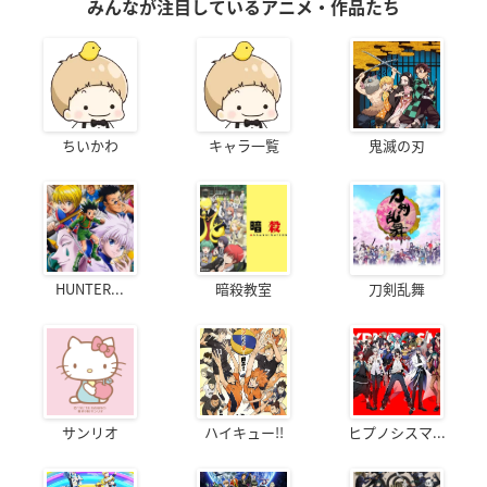
みんなが注目しているアニメ・作品たち
ちいかわ
キャラ一覧
鬼滅の刃
HUNTER...
暗殺教室
刀剣乱舞
サンリオ
ハイキュー!!
ヒプノシスマ...