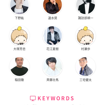
下野紘
速水奨
諏訪部順一
大塚芳忠
花江夏樹
村瀬歩
稲田徹
斉藤壮馬
三宅健太
KEYWORDS