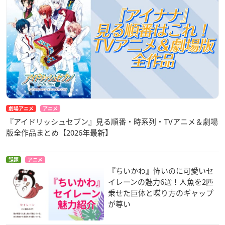
劇場アニメ
アニメ
『アイドリッシュセブン』見る順番・時系列・TVアニメ＆劇場
版全作品まとめ【2026年最新】
話題
アニメ
『ちいかわ』怖いのに可愛いセ
イレーンの魅力6選！人魚を2匹
乗せた巨体と喋り方のギャップ
が尊い