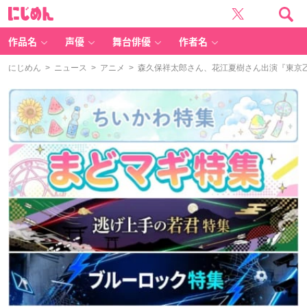
に
じ
め
ん
作品名
声優
舞台俳優
作者名
にじめん
>
ニュース
>
アニメ
> 森久保祥太郎さん、花江夏樹さん出演『東京