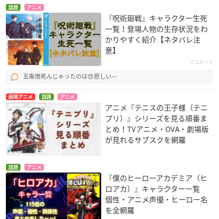
話題
アニメ
『呪術廻戦』キャラクター生死
一覧！登場人物の生存状況をわ
かりやすく紹介【ネタバレ注
意】
7コメント
五条悟死んじゃったのは😞悲しい⋯
劇場アニメ
話題
アニメ
アニメ『テニスの王子様（テニ
プリ）』シリーズを見る順番ま
とめ！TVアニメ・OVA・劇場版
が見れるサブスクを網羅
話題
アニメ
『僕のヒーローアカデミア（ヒ
ロアカ）』キャラクター一覧
個性・アニメ声優・ヒーロー名
を全網羅