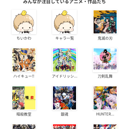
みんなが注目しているアニメ・作品たち
ちいかわ
キャラ一覧
鬼滅の刃
ハイキュー!!
アイドリッシ...
刀剣乱舞
暗殺教室
銀魂
HUNTER...