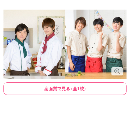
高画質で見る (全1枚)