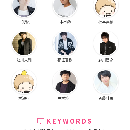
下野紘
木村昴
坂本真綾
浪川大輔
花江夏樹
森川智之
村瀬歩
中村悠一
斉藤壮馬
KEYWORDS