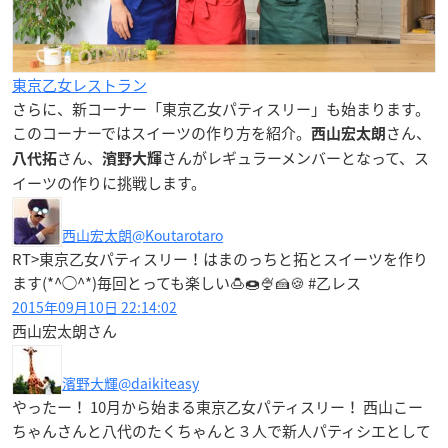
東京乙女レストラン
さらに、新コーナー「東京乙女パティスリー」も始まります。
このコーナーではスイーツの作り方を紹介。
さん、
西山宏太朗
さん、
さんがレギュラーメンバーとなって、ス
八代拓
濱野大輝
イーツの作りに挑戦します。
西山宏太朗
@Koutarotaro
RT>東京乙女パティスリー！はまのっちと拓とスイーツを作り
ます(*^◯^*)毎回とっても楽しい🍮🍩🍨🍰🍪 #乙レス
2015年09月10日 22:14:02
西山宏太朗さん
濱野大輝
@daikiteasy
やったー！ 10月から始まる東京乙女パティスリー！ 西山こー
ちゃんさんと八代のたくちゃんと３人で新人パティシエとして