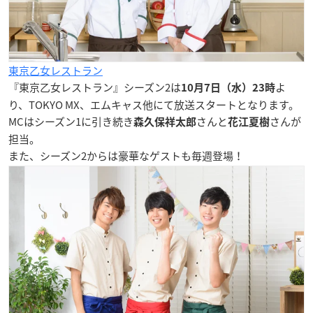
東京乙女レストラン
『東京乙女レストラン』シーズン2は
よ
10月7日（水）23時
り、TOKYO MX、エムキャス他にて放送スタートとなります。
MCはシーズン1に引き続き
さんと
さんが
森久保祥太郎
花江夏樹
担当。
また、シーズン2からは豪華なゲストも毎週登場！