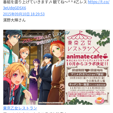
番組を盛り上げていきます🎶 観てね〜^ ^ #乙レス
https://t.co/
3eUdqGDSX6
2015年09月10日 18:29:53
濱野大輝さん
東京乙女レストラン