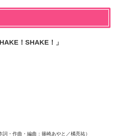
！SHAKE！SHAKE！」
KE！（作詞・作曲・編曲：篠崎あやと／橘亮祐）