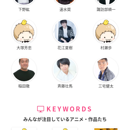
下野紘
速水奨
諏訪部順一
大塚芳忠
花江夏樹
村瀬歩
稲田徹
斉藤壮馬
三宅健太
KEYWORDS
みんなが注目しているアニメ・作品たち