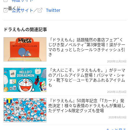
一番くじ
公式サイト
／
Twitter
🔵🔴⚪店舗検索公開⚪🔴🔵
一番くじ
映画『STAND BY ME
ドラえもん
2』
ドラえもんの関連記事
ローソン、その他コンビニエンスストア、書店、ホビーショ
「ドラえもん」話題騒然の書店フェア“く
ップ、ゲームセンターなどにて2020年12月5日(土)より順次
じびき型ノベルティ”第3弾登場！涙がテー
発売予定
https://t.co/hp0L4FvzHZ
マのちょっとしたシールつきティッシュ引
き
店舗検索👉
https://t.co/w5P2ejv7a6
#ドラえもん
#STANDB
2020年11月19日
YMEドラえもん2
pic.twitter.com/TojJtZZPYO
— 一番くじ（BANDAI SPIRITS） (@ichibanKUJI)
「大人にこそ、ドラえもんを。」がテーマ
Novembe
のアパレルアイテム登場！パジャマ・シャ
r 27, 2020
ツ・靴下など…ユーモアあふれるアイテム
も
2020年11月18日
『ドラえもん』50周年記念「Tカード」発
売決定！様々な表情のドラえもんが集結し
たデザイン&限定グッズも登場
2020年9月19日