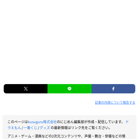
記事の内容について報告する
このページは
kusuguru株式会社
のにじめん編集部が作成・配信しています。
ド
ラえもん
/
一番くじ
/
グッズ
の最新情報はリンク先をご覧ください。
アニメ・ゲーム・漫画などの2次元コンテンツや、声優・舞台・俳優などの情