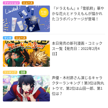
ファッション
ニュース
『ドラえもん』x「雪肌粋」華や
かな花火とドラえもんが描かれ
たコラボパッケージが登場！
マンガ
ニュース
本日発売の新刊漫画・コミック
ス一覧【発売日：2022年2月4
日】
ランキング
話題
声優・木村昴さん演じるキャラ
クターランキング！第3位は狗丸
トウマ、第2位は山田一郎、第1
位は？