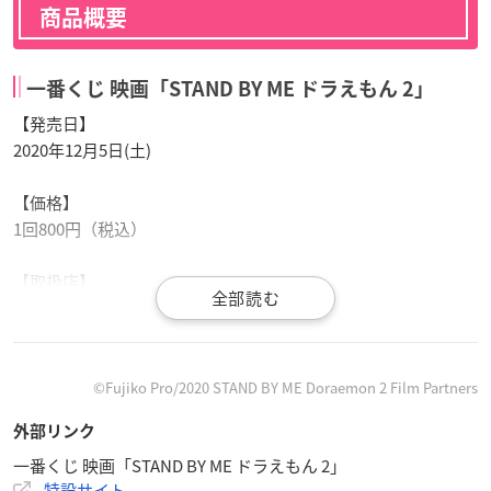
商品概要
一番くじ 映画「STAND BY ME ドラえもん 2」
【発売日】
2020年12月5日(土)
【価格】
1回800円（税込）
【取扱店】
ローソン、その他コンビニエンスストア、書店、ホビーショッ
プ、ゲームセンターなど
※店舗の事情によりお取扱いが中止になる場合や発売時期が異
なる場合がございます。なくなり次第終了となります。
©Fujiko Pro/2020 STAND BY ME Doraemon 2 Film Partners
※画像と実際の商品とは異なる場合がございます。
外部リンク
※掲載されている内容は予告なく変更する場合がございます。
一番くじ 映画「STAND BY ME ドラえもん 2」
特設サイト