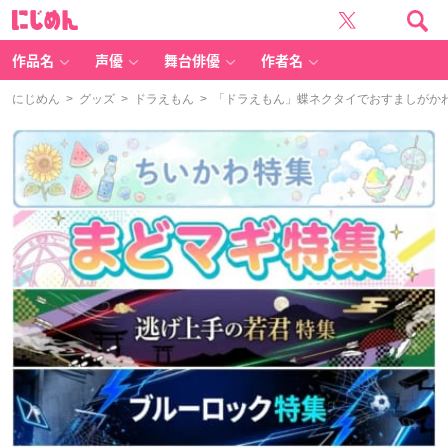
に
じ
め
ん
作品名
声優
舞台俳優
作者名
にじめん
>
グッズ
>
ドラえもん
> 「ドラえもん」蝶ネクタイでおすましがか