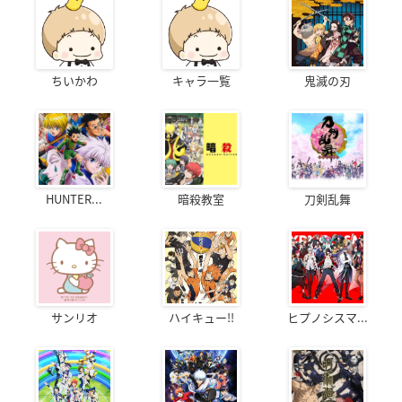
ちいかわ
キャラ一覧
鬼滅の刃
HUNTER...
暗殺教室
刀剣乱舞
サンリオ
ハイキュー!!
ヒプノシスマ...