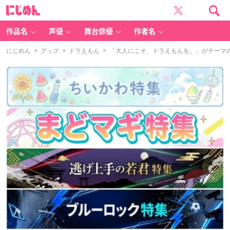
に
じ
め
ん
作品名
声優
舞台俳優
作者名
にじめん
>
グッズ
>
ドラえもん
> 「大人にこそ、ドラえもんを。」がテーマ