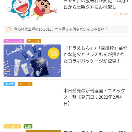
ちゃん』の放送枠が変更！10月5
日から土曜夕方にお引越し
14コメント
今の時代土曜の16:30にアニメ見る子供少ないんじゃない？
ファッション
ニュース
『ドラえもん』x「雪肌粋」華や
かな花火とドラえもんが描かれ
たコラボパッケージが登場！
マンガ
ニュース
本日発売の新刊漫画・コミック
ス一覧【発売日：2022年2月4
日】
ランキング
話題