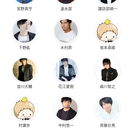
宮野真守
速水奨
諏訪部順一
下野紘
木村昴
坂本真綾
浪川大輔
花江夏樹
森川智之
村瀬歩
中村悠一
斉藤壮馬