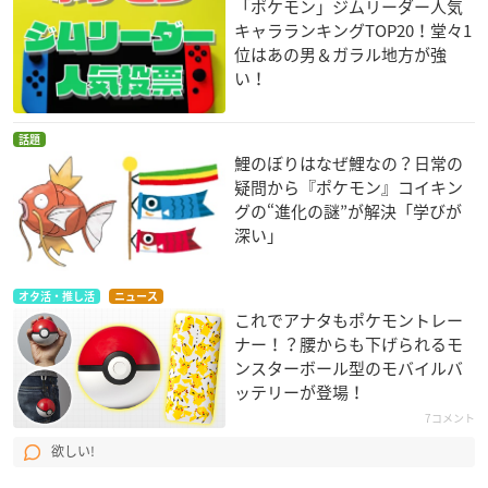
「ポケモン」ジムリーダー人気
キャラランキングTOP20！堂々1
位はあの男＆ガラル地方が強
い！
話題
鯉のぼりはなぜ鯉なの？日常の
疑問から『ポケモン』コイキン
グの“進化の謎”が解決「学びが
深い」
オタ活・推し活
ニュース
これでアナタもポケモントレー
ナー！？腰からも下げられるモ
ンスターボール型のモバイルバ
ッテリーが登場！
7コメント
欲しい!