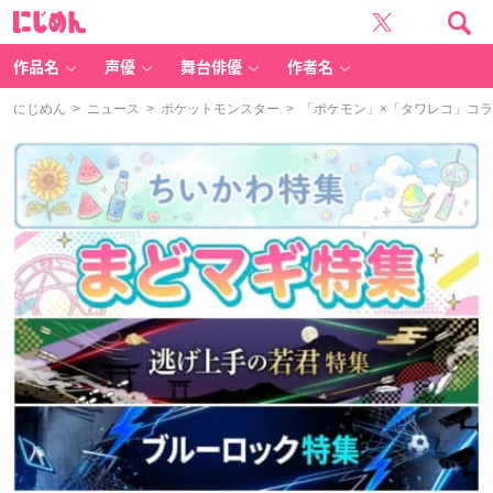
に
じ
め
ん
作品名
声優
舞台俳優
作者名
にじめん
>
ニュース
>
ポケットモンスター
> 「ポケモン」×「タワレコ」コ