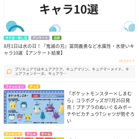
オタ活・推し活
アンケート
話題
8月1日は水の日！『鬼滅の刃』冨岡義勇など水属性・水使いキ
ャラ10選 【アンケート結果】
15コメント
プリキュアではキュアアクア、キュアマリン、キュアマーメイド、キ
ュアフォンテーヌ、キュアラ…
ファッション
グッズ
「ポケットモンスター×しまむ
ら」コラボグッズが7月25日発
売！プチプラのぬいぐるみポー
チやピカチュウTシャツが勢ぞろ
い
ランキング
アニメ
ゲーム