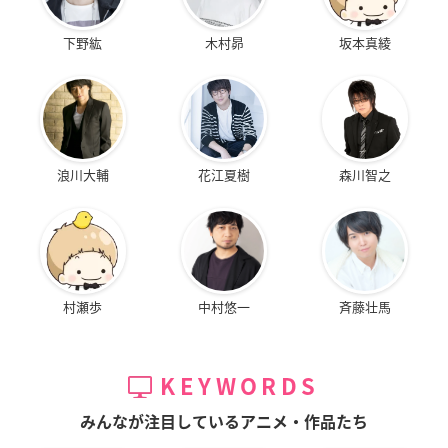
下野紘
木村昴
坂本真綾
浪川大輔
花江夏樹
森川智之
村瀬歩
中村悠一
斉藤壮馬
KEYWORDS
みんなが注目しているアニメ・作品たち