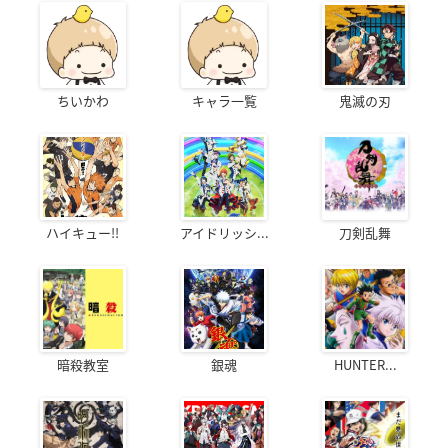
ちいかわ
キャラ一覧
鬼滅の刃
ハイキュー!!
アイドリッシ...
刀剣乱舞
暗殺教室
銀魂
HUNTER...