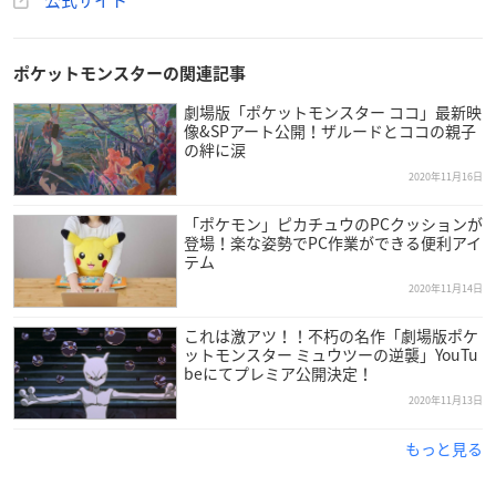
公式サイト
ポケットモンスターの関連記事
劇場版「ポケットモンスター ココ」最新映
像&SPアート公開！ザルードとココの親子
の絆に涙
2020年11月16日
「ポケモン」ピカチュウのPCクッションが
登場！楽な姿勢でPC作業ができる便利アイ
テム
2020年11月14日
これは激アツ！！不朽の名作「劇場版ポケ
ットモンスター ミュウツーの逆襲」YouTu
beにてプレミア公開決定！
2020年11月13日
もっと見る