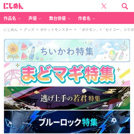
に
じ
め
ん
作品名
声優
舞台俳優
作者名
にじめん
>
グッズ
>
ポケットモンスター
> 「ポケモン」×「セイコー」コラ