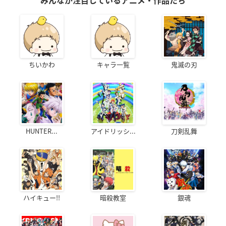
みんなが注目しているアニメ・作品たち
ちいかわ
キャラ一覧
鬼滅の刃
HUNTER...
アイドリッシ...
刀剣乱舞
ハイキュー!!
暗殺教室
銀魂