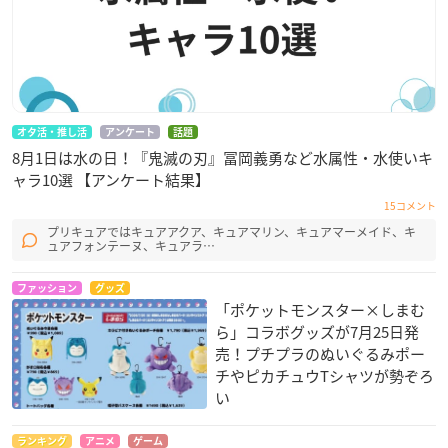
オタ活・推し活
アンケート
話題
8月1日は水の日！『鬼滅の刃』冨岡義勇など水属性・水使いキ
ャラ10選 【アンケート結果】
15コメント
プリキュアではキュアアクア、キュアマリン、キュアマーメイド、キ
ュアフォンテーヌ、キュアラ…
ファッション
グッズ
「ポケットモンスター×しまむ
ら」コラボグッズが7月25日発
売！プチプラのぬいぐるみポー
チやピカチュウTシャツが勢ぞろ
い
ランキング
アニメ
ゲーム