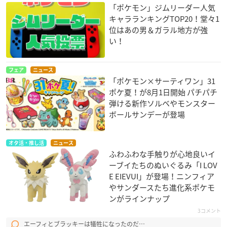
「ポケモン」ジムリーダー人気
キャラランキングTOP20！堂々1
位はあの男＆ガラル地方が強
い！
フェア
ニュース
「ポケモン×サーティワン」31
ポケ夏！が8月1日開始 パチパチ
弾ける新作ソルベやモンスター
ボールサンデーが登場
オタ活・推し活
ニュース
ふわふわな手触りが心地良いイ
ーブイたちのぬいぐるみ「I LOV
E EIEVUI」が登場！ニンフィア
やサンダースたち進化系ポケモ
ンがラインナップ
3コメント
エーフィとブラッキーは犠牲になったのだ…