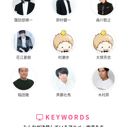
諏訪部順一
鈴村健一
森川智之
花江夏樹
村瀬歩
大塚芳忠
稲田徹
斉藤壮馬
木村昴
KEYWORDS