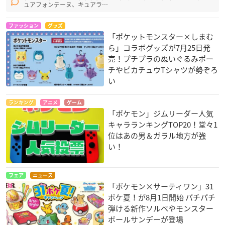
ュアフォンテーヌ、キュアラ…
ファッション
グッズ
「ポケットモンスター×しまむ
ら」コラボグッズが7月25日発
売！プチプラのぬいぐるみポー
チやピカチュウTシャツが勢ぞろ
い
ランキング
アニメ
ゲーム
「ポケモン」ジムリーダー人気
キャラランキングTOP20！堂々1
位はあの男＆ガラル地方が強
い！
フェア
ニュース
「ポケモン×サーティワン」31
ポケ夏！が8月1日開始 パチパチ
弾ける新作ソルベやモンスター
ボールサンデーが登場