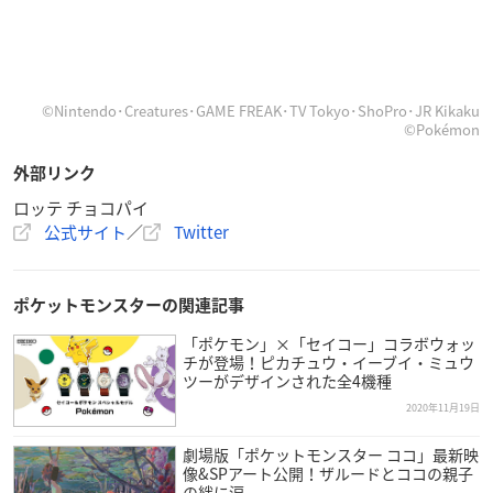
©Nintendo･Creatures･GAME FREAK･TV Tokyo･ShoPro･JR Kikaku
©Pokémon
外部リンク
ロッテ チョコパイ
公式サイト
／
Twitter
ポケットモンスターの関連記事
「ポケモン」×「セイコー」コラボウォッ
チが登場！ピカチュウ・イーブイ・ミュウ
ツーがデザインされた全4機種
2020年11月19日
劇場版「ポケットモンスター ココ」最新映
像&SPアート公開！ザルードとココの親子
の絆に涙