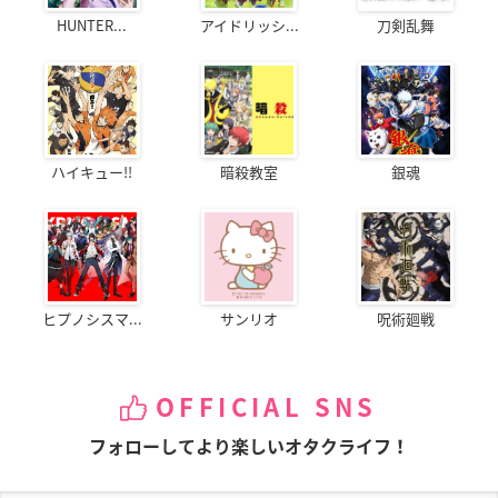
HUNTER...
アイドリッシ...
刀剣乱舞
ハイキュー!!
暗殺教室
銀魂
ヒプノシスマ...
サンリオ
呪術廻戦
OFFICIAL SNS
フォローしてより楽しいオタクライフ！