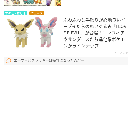
オタ活・推し活
ニュース
ふわふわな手触りが心地良いイ
ーブイたちのぬいぐるみ「I LOV
E EIEVUI」が登場！ニンフィア
やサンダースたち進化系ポケモ
ンがラインナップ
3コメント
エーフィとブラッキーは犠牲になったのだ…