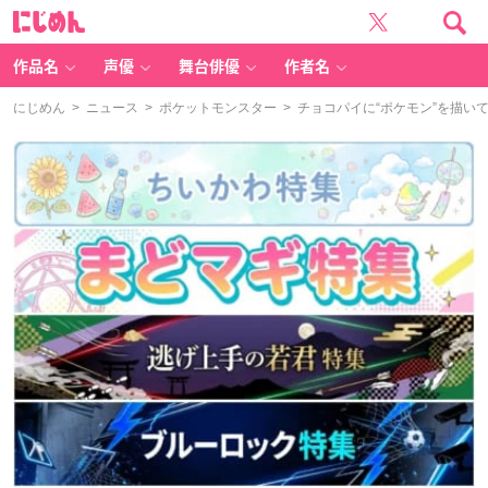
に
じ
め
ん
作品名
声優
舞台俳優
作者名
にじめん
>
ニュース
>
ポケットモンスター
> チョコパイに“ポケモン”を描