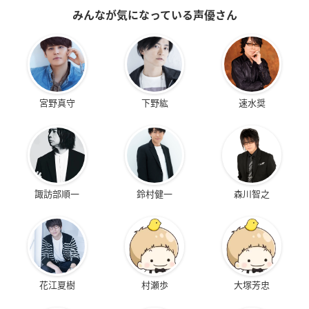
みんなが気になっている声優さん
宮野真守
下野紘
速水奨
諏訪部順一
鈴村健一
森川智之
花江夏樹
村瀬歩
大塚芳忠