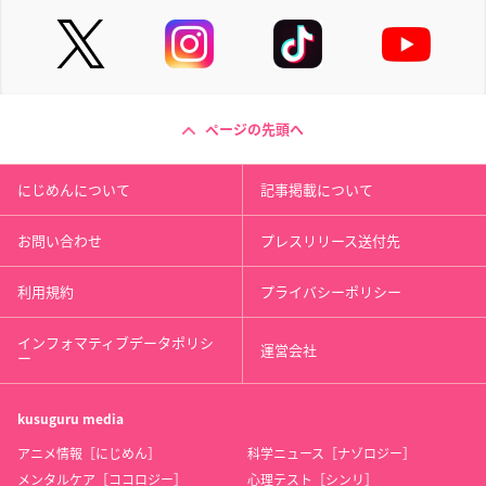
ページの先頭へ
にじめんについて
記事掲載について
お問い合わせ
プレスリリース送付先
利用規約
プライバシーポリシー
インフォマティブデータポリシ
運営会社
ー
kusuguru
media
アニメ情報［にじめん］
科学ニュース［ナゾロジー］
メンタルケア［ココロジー］
心理テスト［シンリ］