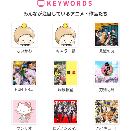
KEYWORDS
みんなが注目しているアニメ・作品たち
ちいかわ
キャラ一覧
鬼滅の刃
HUNTER...
暗殺教室
刀剣乱舞
サンリオ
ヒプノシスマ...
ハイキュー!!