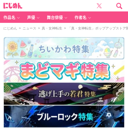
に
じ
め
ん
作品名
声優
舞台俳優
作者名
にじめん
>
ニュース
>
真・女神転生
> 「真・女神転生」ポップアップストア