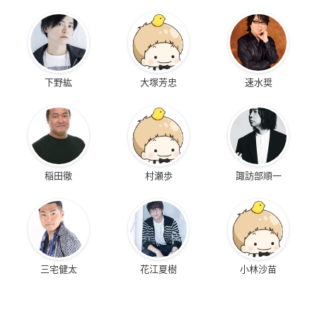
下野紘
大塚芳忠
速水奨
稲田徹
村瀬歩
諏訪部順一
三宅健太
花江夏樹
小林沙苗