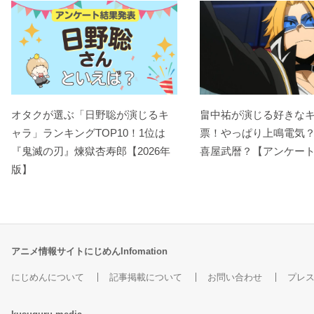
オタクが選ぶ「日野聡が演じるキ
畠中祐が演じる好きな
ャラ」ランキングTOP10！1位は
票！やっぱり上鳴電気
『鬼滅の刃』煉󠄁獄杏寿郎【2026年
喜屋武暦？【アンケー
版】
アニメ情報サイトにじめんInfomation
にじめんについて
記事掲載について
お問い合わせ
プレ