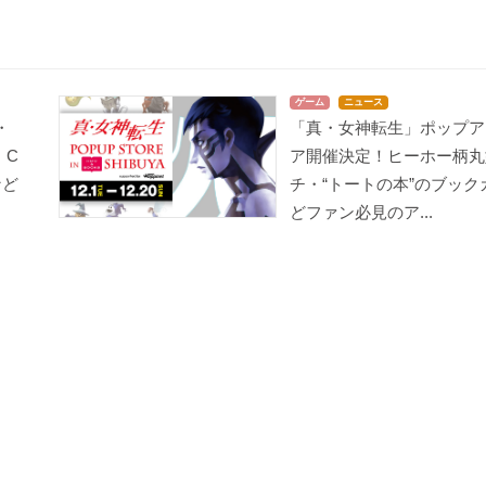
ゲーム
ニュース
・
「真・女神転生」ポップア
！C
ア開催決定！ヒーホー柄丸
など
チ・“トートの本”のブック
どファン必見のア...