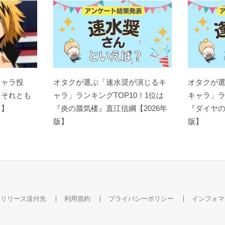
キャラ投
オタクが選ぶ「速水奨が演じるキ
オタクが
？それとも
ャラ」ランキングTOP10！1位は
キャラ」ラ
ト】
『炎の蜃気楼』直江信綱【2026年
『ダイヤの
版】
版】
スリリース送付先
利用規約
プライバシーポリシー
インフォマ