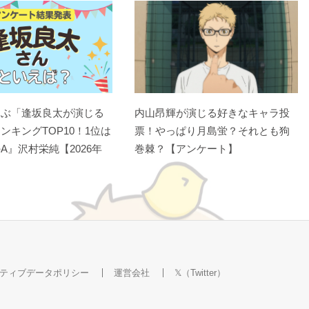
選ぶ「逢坂良太が演じる
内山昂輝が演じる好きなキャラ投
ンキングTOP10！1位は
票！やっぱり月島蛍？それとも狗
A』沢村栄純【2026年
巻棘？【アンケート】
ティブデータポリシー
運営会社
𝕏（Twitter）