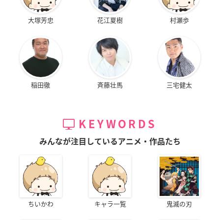
大塚芳忠
花江夏樹
村瀬歩
稲田徹
斉藤壮馬
三宅健太
KEYWORDS
みんなが注目しているアニメ・作品たち
ちいかわ
キャラ一覧
鬼滅の刃