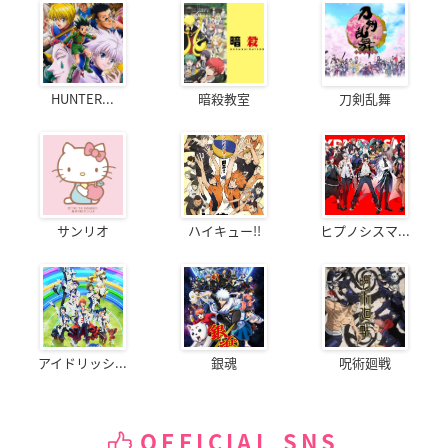
HUNTER...
暗殺教室
刀剣乱舞
サンリオ
ハイキュー!!
ヒプノシスマ...
アイドリッシ...
銀魂
呪術廻戦
OFFICIAL SNS