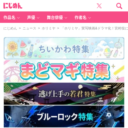
に
じ
め
ん
作品名
声優
舞台俳優
作者名
にじめん
>
ニュース
>
ホリミヤ
> 「ホリミヤ」実写映画&ドラマ化！宮村役