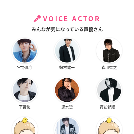
VOICE ACTOR
みんなが気になっている声優さん
宮野真守
鈴村健一
森川智之
下野紘
速水奨
諏訪部順一