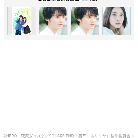
©HERO・萩原ダイスケ／SQUARE ENIX・実写「ホリミヤ」製作委員会・