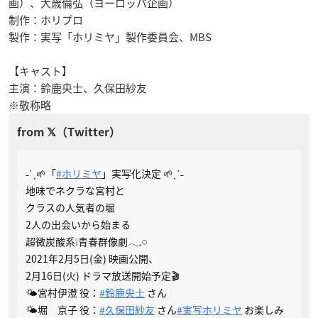
画）、大歳倫弘（ヨーロッパ企画）
制作：ホリプロ
製作：実写「ホリミヤ」製作委員会、MBS
【キャスト】
主演：鈴鹿央士、久保田紗友
※敬称略
˗ˋˏ🌱「
#ホリミヤ
」実写化決定 🌱ˎˊ˗
地味でネクラな宮村と
クラスの人気者の堀
2人の出会いから始まる
超微炭酸系❕青春群像劇𓂃𓈒𓏸
2021年2月5日(金) 映画公開、
2月16日(火) ドラマ放送開始予定🎬
🌤宮村伊澄 役：
#鈴鹿央士
さん
🌤堀 京子 役：
#久保田紗友
さん
#実写ホリミヤ
お楽しみ