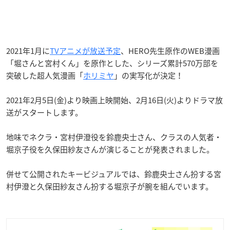
2021年1月に
TVアニメが放送予定
、HERO先生原作のWEB漫画
「堀さんと宮村くん」を原作とした、シリーズ累計570万部を
突破した超人気漫画「
ホリミヤ
」の実写化が決定！
2021年2月5日(金)より映画上映開始、2月16日(火)よりドラマ放
送がスタートします。
地味でネクラ・宮村伊澄役を鈴鹿央士さん、クラスの人気者・
堀京子役を久保田紗友さんが演じることが発表されました。
併せて公開されたキービジュアルでは、鈴鹿央士さん扮する宮
村伊澄と久保田紗友さん扮する堀京子が腕を組んでいます。