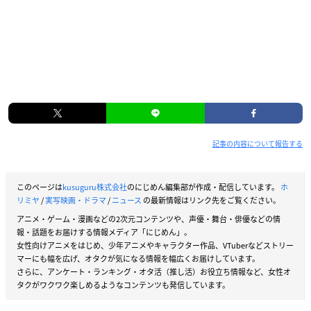
記事の内容について報告する
このページは
kusuguru株式会社
のにじめん編集部が作成・配信しています。
ホ
リミヤ
/
実写映画・ドラマ
/
ニュース
の最新情報はリンク先をご覧ください。
アニメ・ゲーム・漫画などの2次元コンテンツや、声優・舞台・俳優などの情
報・話題をお届けする情報メディア「にじめん」。
女性向けアニメをはじめ、少年アニメやキャラクター作品、VTuberなどストリー
マーにも幅を広げ、オタクが気になる情報を幅広くお届けしています。
さらに、アンケート・ランキング・オタ活（推し活）お役立ち情報など、女性オ
タクがワクワク楽しめるようなコンテンツも発信しています。