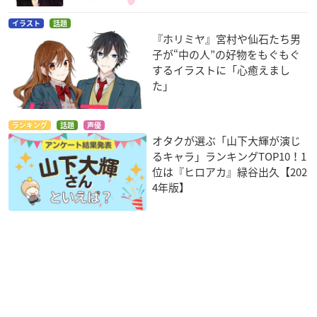
イラスト
話題
『ホリミヤ』宮村や仙石たち男
子が“中の人”の好物をもぐもぐ
するイラストに「心癒えまし
た」
ランキング
話題
声優
オタクが選ぶ「山下大輝が演じ
るキャラ」ランキングTOP10！1
位は『ヒロアカ』緑谷出久【202
4年版】