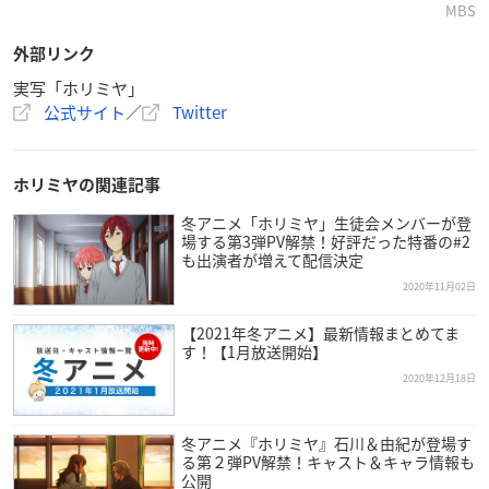
MBS
外部リンク
実写「ホリミヤ」
公式サイト
／
Twitter
ホリミヤの関連記事
冬アニメ「ホリミヤ」生徒会メンバーが登
場する第3弾PV解禁！好評だった特番の#2
も出演者が増えて配信決定
2020年11月02日
【2021年冬アニメ】最新情報まとめてま
す！【1月放送開始】
2020年12月18日
冬アニメ『ホリミヤ』石川＆由紀が登場す
る第２弾PV解禁！キャスト＆キャラ情報も
公開