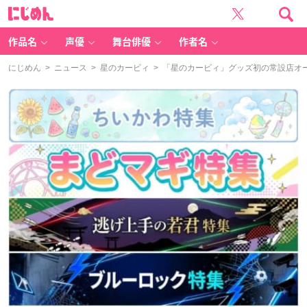
に
じ
め
ん
作品名
声優
舞台俳優
作者名
にじめん
>
ニュース
>
星のカービィ
> 「星のカービィ」グッズ初の常設店オ