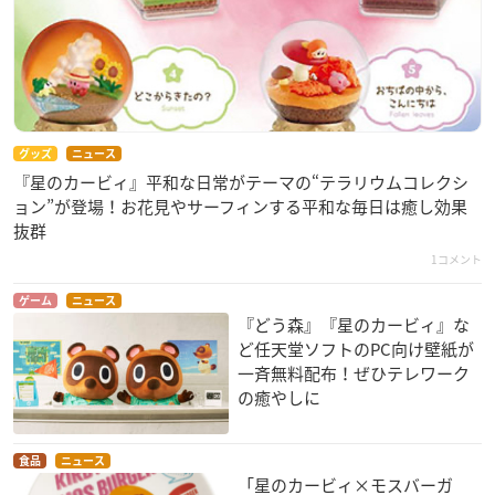
グッズ
ニュース
『星のカービィ』平和な日常がテーマの“テラリウムコレクシ
ョン”が登場！お花見やサーフィンする平和な毎日は癒し効果
抜群
1コメント
ゲーム
ニュース
『どう森』『星のカービィ』な
ど任天堂ソフトのPC向け壁紙が
一斉無料配布！ぜひテレワーク
の癒やしに
食品
ニュース
「星のカービィ×モスバーガ