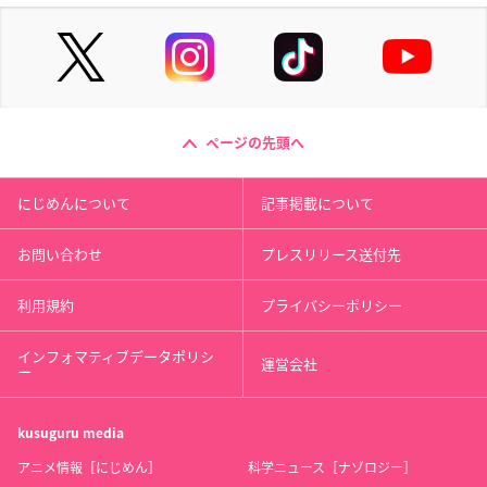
ページの先頭へ
にじめんについて
記事掲載について
お問い合わせ
プレスリリース送付先
利用規約
プライバシーポリシー
インフォマティブデータポリシ
運営会社
ー
kusuguru
media
アニメ情報［にじめん］
科学ニュース［ナゾロジー］