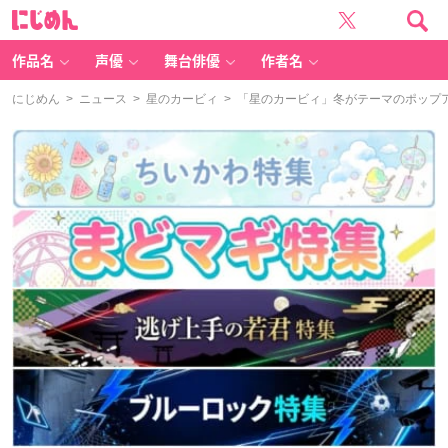
に
じ
め
ん
作品名
声優
舞台俳優
作者名
にじめん
>
ニュース
>
星のカービィ
> 「星のカービィ」冬がテーマのポップ