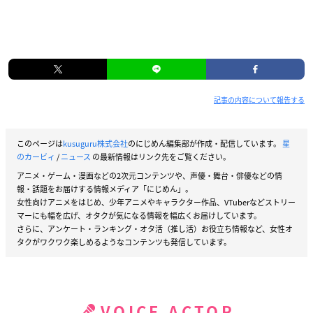
記事の内容について報告する
このページは
kusuguru株式会社
のにじめん編集部が作成・配信しています。
星
のカービィ
/
ニュース
の最新情報はリンク先をご覧ください。
アニメ・ゲーム・漫画などの2次元コンテンツや、声優・舞台・俳優などの情
報・話題をお届けする情報メディア「にじめん」。
女性向けアニメをはじめ、少年アニメやキャラクター作品、VTuberなどストリー
マーにも幅を広げ、オタクが気になる情報を幅広くお届けしています。
さらに、アンケート・ランキング・オタ活（推し活）お役立ち情報など、女性オ
タクがワクワク楽しめるようなコンテンツも発信しています。
VOICE ACTOR