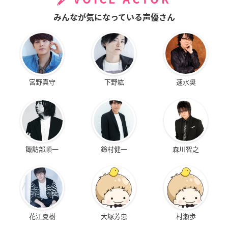
みんなが気になっている声優さん
宮野真守
下野紘
速水奨
諏訪部順一
鈴村健一
森川智之
花江夏樹
大塚芳忠
村瀬歩