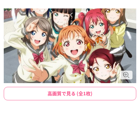
高画質で見る (全1枚)