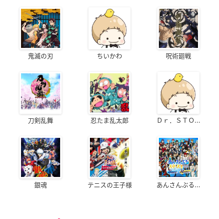
鬼滅の刃
ちいかわ
呪術廻戦
刀剣乱舞
忍たま乱太郎
Ｄｒ．ＳＴＯ...
銀魂
テニスの王子様
あんさんぶる...