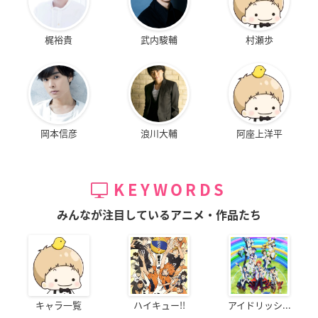
梶裕貴
武内駿輔
村瀬歩
岡本信彦
浪川大輔
阿座上洋平
KEYWORDS
みんなが注目しているアニメ・作品たち
キャラ一覧
ハイキュー!!
アイドリッシ...