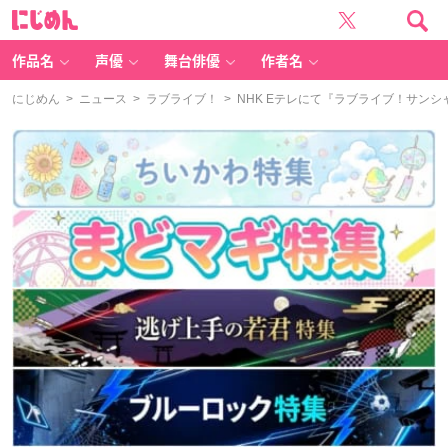
に
じ
め
ん
作品名
声優
舞台俳優
作者名
にじめん
>
ニュース
>
ラブライブ！
> NHK Eテレにて『ラブライブ！サン