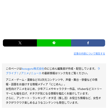
記事の内容について報告する
このページは
kusuguru株式会社
のにじめん編集部が作成・配信しています。
ラ
ブライブ！
/
アニメ
/
ニュース
の最新情報はリンク先をご覧ください。
アニメ・ゲーム・漫画などの2次元コンテンツや、声優・舞台・俳優などの情
報・話題をお届けする情報メディア「にじめん」。
女性向けアニメをはじめ、少年アニメやキャラクター作品、VTuberなどストリー
マーにも幅を広げ、オタクが気になる情報を幅広くお届けしています。
さらに、アンケート・ランキング・オタ活（推し活）お役立ち情報など、女性オ
タクがワクワク楽しめるようなコンテンツも発信しています。