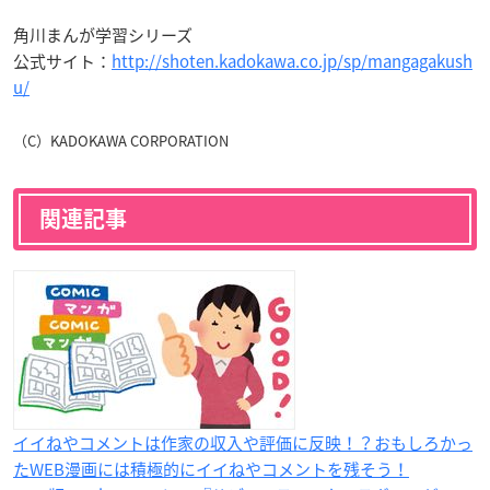
角川まんが学習シリーズ
公式サイト：
http://shoten.kadokawa.co.jp/sp/mangagakush
u/
（C）KADOKAWA CORPORATION
関連記事
イイねやコメントは作家の収入や評価に反映！？おもしろかっ
たWEB漫画には積極的にイイねやコメントを残そう！