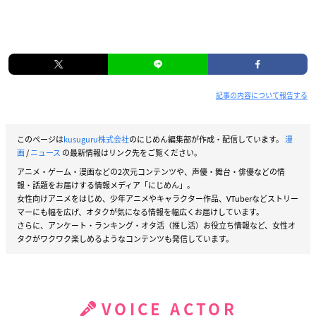
記事の内容について報告する
このページは
kusuguru株式会社
のにじめん編集部が作成・配信しています。
漫
画
/
ニュース
の最新情報はリンク先をご覧ください。
アニメ・ゲーム・漫画などの2次元コンテンツや、声優・舞台・俳優などの情
報・話題をお届けする情報メディア「にじめん」。
女性向けアニメをはじめ、少年アニメやキャラクター作品、VTuberなどストリー
マーにも幅を広げ、オタクが気になる情報を幅広くお届けしています。
さらに、アンケート・ランキング・オタ活（推し活）お役立ち情報など、女性オ
タクがワクワク楽しめるようなコンテンツも発信しています。
VOICE ACTOR