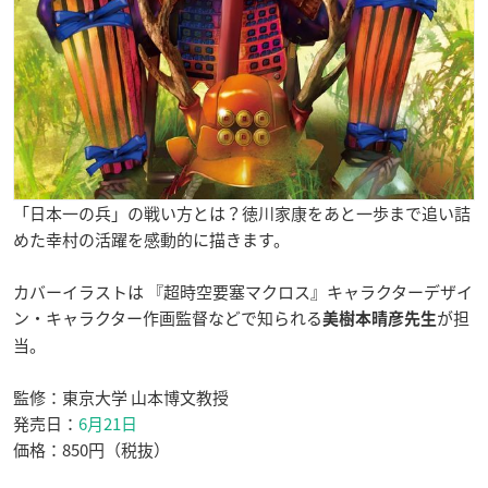
「日本一の兵」の戦い方とは？徳川家康をあと一歩まで追い詰
めた幸村の活躍を感動的に描きます。
カバーイラストは 『超時空要塞マクロス』キャラクターデザイ
ン・キャラクター作画監督などで知られる
が担
美樹本晴彦先生
当。
監修：東京大学 山本博文教授
発売日：
6月21日
価格：850円（税抜）