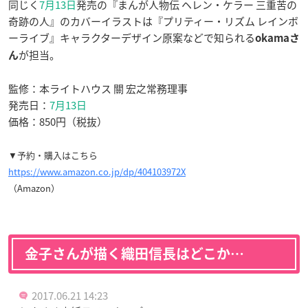
同じく
7月13日
発売の『まんが人物伝 ヘレン・ケラー 三重苦の
奇跡の人』のカバーイラストは『プリティー・リズム レインボ
ーライブ』キャラクターデザイン原案などで知られる
okamaさ
が担当。
ん
監修：本ライトハウス 關 宏之常務理事
発売日：
7月13日
価格：850円（税抜）
▼予約・購入はこちら
https://www.amazon.co.jp/dp/404103972X
（Amazon）
金子さんが描く織田信長はどこか…
2017.06.21 14:23