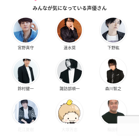
みんなが気になっている声優さん
宮野真守
速水奨
下野紘
鈴村健一
諏訪部順一
森川智之
花江夏樹
大塚芳忠
稲田徹