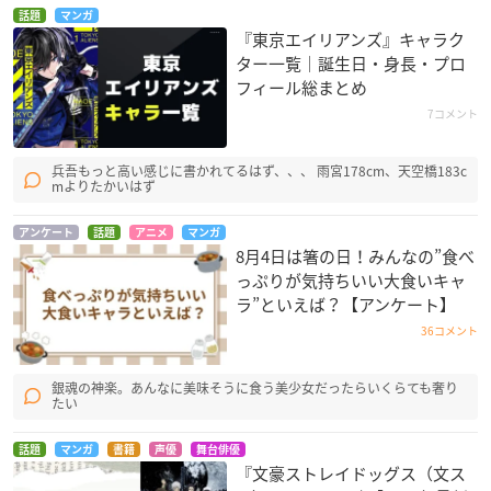
話題
マンガ
『東京エイリアンズ』キャラク
ター一覧｜誕生日・身長・プロ
フィール総まとめ
7コメント
兵吾もっと高い感じに書かれてるはず、、、 雨宮178cm、天空橋183c
mよりたかいはず
アンケート
話題
アニメ
マンガ
8月4日は箸の日！みんなの”食べ
っぷりが気持ちいい大食いキャ
ラ”といえば？【アンケート】
36コメント
銀魂の神楽。あんなに美味そうに食う美少女だったらいくらても奢り
たい
話題
マンガ
書籍
声優
舞台俳優
『文豪ストレイドッグス（文ス