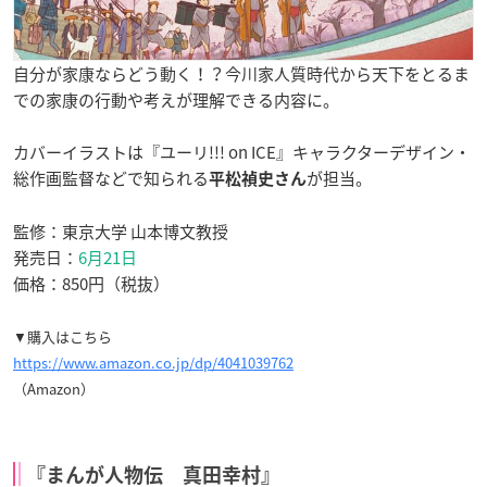
自分が家康ならどう動く！？今川家人質時代から天下をとるま
での家康の行動や考えが理解できる内容に。
カバーイラストは『ユーリ!!! on ICE』キャラクターデザイン・
総作画監督などで知られる
が担当。
平松禎史さん
監修：東京大学 山本博文教授
発売日：
6月21日
価格：850円（税抜）
▼購入はこちら
https://www.amazon.co.jp/dp/4041039762
（Amazon）
『まんが人物伝 真田幸村』