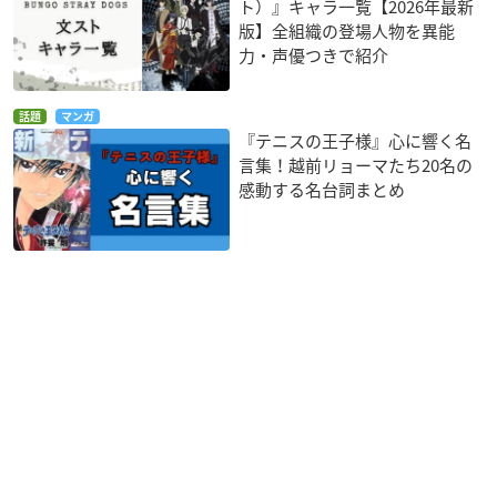
ト）』キャラ一覧【2026年最新
版】全組織の登場人物を異能
力・声優つきで紹介
話題
マンガ
『テニスの王子様』心に響く名
言集！越前リョーマたち20名の
感動する名台詞まとめ