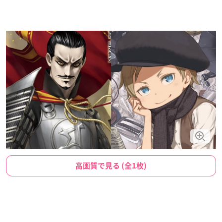
高画質で見る (全1枚)