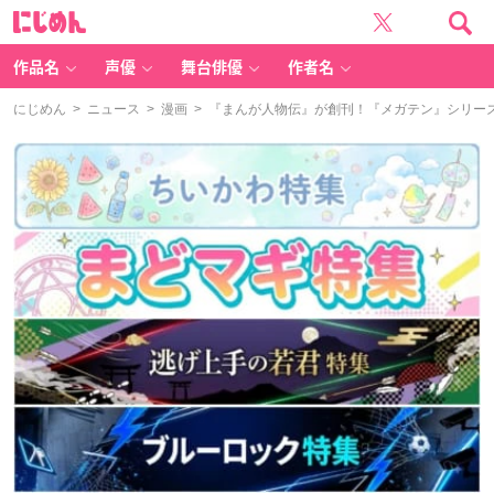
に
じ
め
ん
作品名
声優
舞台俳優
作者名
にじめん
>
ニュース
>
漫画
> 『まんが人物伝』が創刊！『メガテン』シリー