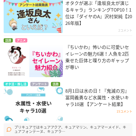
オタクが選ぶ「逢坂良太が演じ
るキャラ」ランキングTOP10！1
位は『ダイヤのA』沢村栄純【20
26年版】
2コメント
話題
アニメ
『ちいかわ』怖いのに可愛いセ
イレーンの魅力6選！人魚を2匹
乗せた巨体と喋り方のギャップ
が尊い
オタ活・推し活
アンケート
話題
8月1日は水の日！『鬼滅の刃』
冨岡義勇など水属性・水使いキ
ャラ10選 【アンケート結果】
15コメント
プリキュアではキュアアクア、キュアマリン、キュアマーメイド、キ
ュアフォンテーヌ、キュアラ…