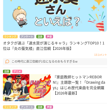
ランキング
アンケート
話題
声優
オタクが選ぶ「速水奨が演じるキャラ」ランキングTOP10！1
位は『炎の蜃気楼』直江信綱【2026年版】
13コメント
この時代に直江信綱が1位になるのおもろすぎるw
話題
アニメ
『家庭教師ヒットマンREBOR
N!』主題歌一覧！「Drawing da
ys」はじめ歴代楽曲を完全網羅
【2026年最新】
ランキング
アンケート
話題
声優