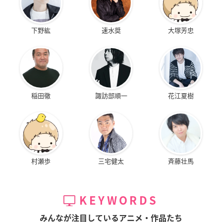
下野紘
速水奨
大塚芳忠
稲田徹
諏訪部順一
花江夏樹
村瀬歩
三宅健太
斉藤壮馬
KEYWORDS
みんなが注目しているアニメ・作品たち