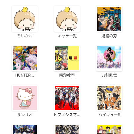
ちいかわ
キャラ一覧
鬼滅の刃
HUNTER...
暗殺教室
刀剣乱舞
サンリオ
ヒプノシスマ...
ハイキュー!!