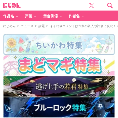
に
じ
め
ん
作品名
声優
舞台俳優
作者名
にじめん
>
ニュース
>
話題
> イイねやコメントは作家の収入や評価に反映！