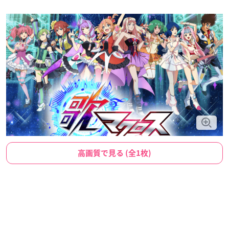
高画質で見る (全1枚)