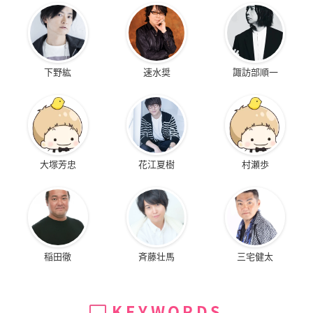
下野紘
速水奨
諏訪部順一
大塚芳忠
花江夏樹
村瀬歩
稲田徹
斉藤壮馬
三宅健太
KEYWORDS