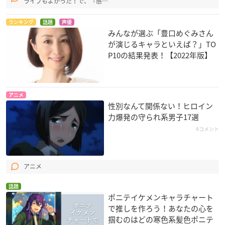
ライブもよかった！で、『感…
ランキング
話題
声優
みんなが選ぶ「豊口めぐみさん
が演じるキャラといえば？」TO
P10の結果発表！【2022年版】
アニメ
性別なんて関係ない！ヒロイン
力爆発の守られ系男子17選
4コメント
アニメ
話題
ポニテイケメンキャラチャート
で推しを作ろう！あなたの心を
掴むのはどの寒色系髪色ポニテ