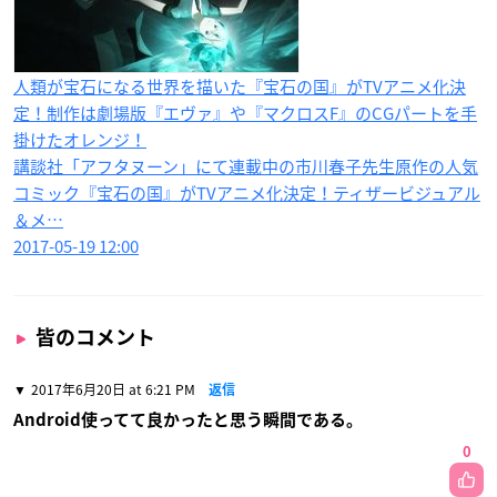
人類が宝石になる世界を描いた『宝石の国』がTVアニメ化決
定！制作は劇場版『エヴァ』や『マクロスF』のCGパートを手
掛けたオレンジ！
講談社「アフタヌーン」にて連載中の市川春子先生原作の人気
コミック『宝石の国』がTVアニメ化決定！ティザービジュアル
＆メ…
2017-05-19 12:00
皆のコメント
2017年6月20日 at 6:21 PM
返信
Android使ってて良かったと思う瞬間である。
0