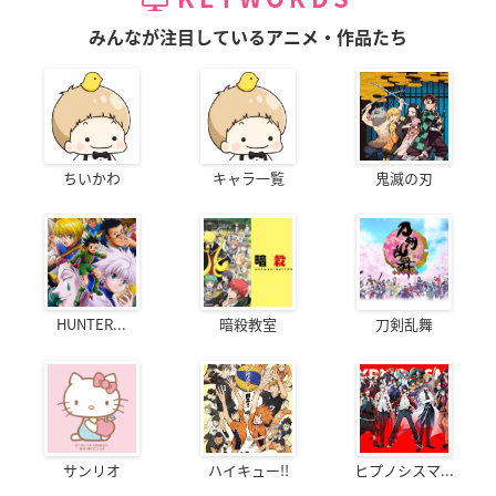
みんなが注目しているアニメ・作品たち
ちいかわ
キャラ一覧
鬼滅の刃
HUNTER...
暗殺教室
刀剣乱舞
サンリオ
ハイキュー!!
ヒプノシスマ...