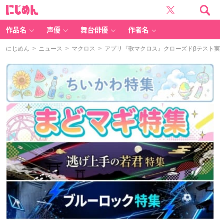
に
じ
め
ん
作品名
声優
舞台俳優
作者名
にじめん
>
ニュース
>
マクロス
> アプリ『歌マクロス』クローズドβテスト実