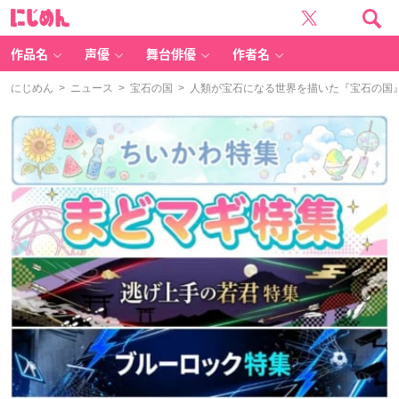
に
じ
め
ん
作品名
声優
舞台俳優
作者名
にじめん
>
ニュース
>
宝石の国
> 人類が宝石になる世界を描いた『宝石の国