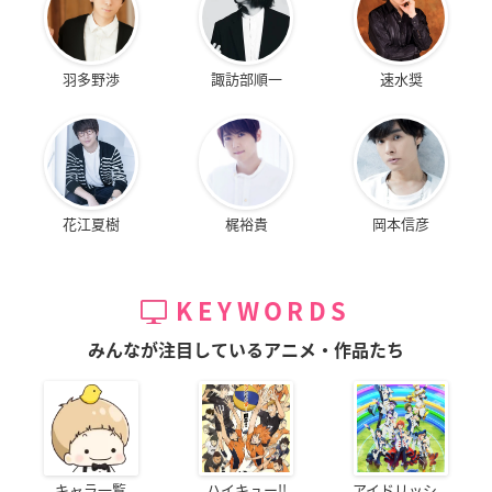
羽多野渉
諏訪部順一
速水奨
花江夏樹
梶裕貴
岡本信彦
KEYWORDS
みんなが注目しているアニメ・作品たち
キャラ一覧
ハイキュー!!
アイドリッシ...