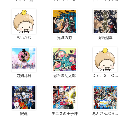
ちいかわ
鬼滅の刃
呪術廻戦
刀剣乱舞
忍たま乱太郎
Ｄｒ．ＳＴＯ...
銀魂
テニスの王子様
あんさんぶる...