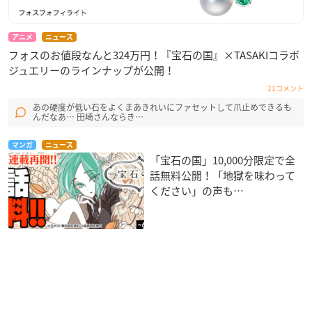
アニメ
ニュース
フォスのお値段なんと324万円！『宝石の国』×TASAKIコラボ
ジュエリーのラインナップが公開！
21コメント
あの硬度が低い石をよくまあきれいにファセットして爪止めできるも
んだなあ… 田崎さんならき…
マンガ
ニュース
「宝石の国」10,000分限定で全
話無料公開！「地獄を味わって
ください」の声も…