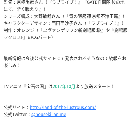
監督：京極尚彦さん（『ラブライブ！』『GATE自衛隊 彼の地
にて、斯く戦えり 』）
シリーズ構成：大野敏哉さん（『青の祓魔師 京都不浄王篇』）
キャラクターデザイン：西田亜沙子さん（『ラブライブ！』）
制作：オレンジ（『ヱヴァンゲリヲン新劇場版:破』や『劇場版
マクロスF』のCGパート）
最新情報は今後公式サイトにて発表されるそうなので続報をお
楽しみ！
TVアニメ『宝石の国』は
2017年10月
より放送スタート！
公式サイト：
http://land-of-the-lustrous.com/
公式Twitter：
@houseki_anime