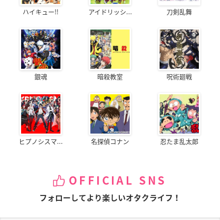
ハイキュー!!
アイドリッシ...
刀剣乱舞
銀魂
暗殺教室
呪術廻戦
ヒプノシスマ...
名探偵コナン
忍たま乱太郎
OFFICIAL SNS
フォローしてより楽しいオタクライフ！