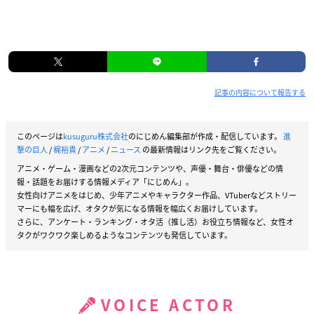
記事の内容について報告する
このページは
kusuguru株式会社
のにじめん編集部が作成・配信しています。
進
撃の巨人
/
梶裕貴
/
アニメ
/
ニュース
の最新情報はリンク先をご覧ください。
アニメ・ゲーム・漫画などの2次元コンテンツや、声優・舞台・俳優などの情
報・話題をお届けする情報メディア「にじめん」。
女性向けアニメをはじめ、少年アニメやキャラクター作品、VTuberなどストリー
マーにも幅を広げ、オタクが気になる情報を幅広くお届けしています。
さらに、アンケート・ランキング・オタ活（推し活）お役立ち情報など、女性オ
タクがワクワク楽しめるようなコンテンツも発信しています。
VOICE ACTOR