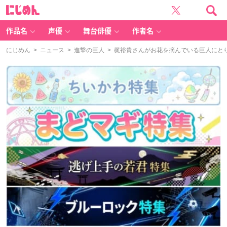
に
じ
め
ん
作品名
声優
舞台俳優
作者名
にじめん
>
ニュース
>
進撃の巨人
> 梶裕貴さんがお花を摘んでいる巨人にと