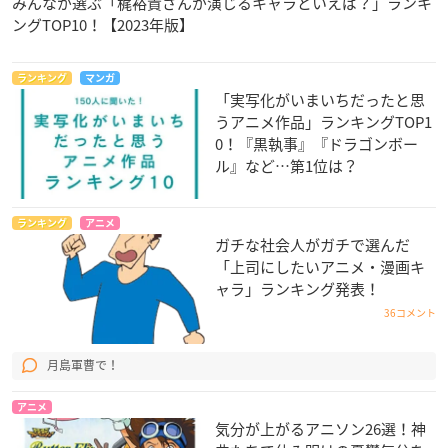
みんなが選ぶ「梶裕貴さんが演じるキャラといえば？」ランキ
ングTOP10！【2023年版】
ランキング
マンガ
「実写化がいまいちだったと思
うアニメ作品」ランキングTOP1
0！『黒執事』『ドラゴンボー
ル』など…第1位は？
ランキング
アニメ
ガチな社会人がガチで選んだ
「上司にしたいアニメ・漫画キ
ャラ」ランキング発表！
36コメント
月島軍曹で！
アニメ
気分が上がるアニソン26選！神