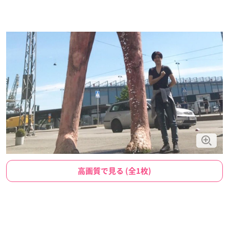
高画質で見る (全1枚)