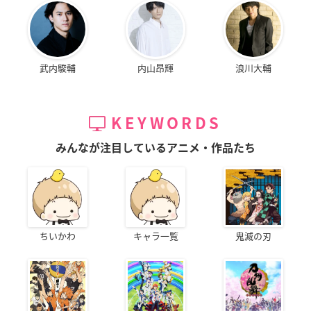
武内駿輔
内山昂輝
浪川大輔
KEYWORDS
みんなが注目しているアニメ・作品たち
ちいかわ
キャラ一覧
鬼滅の刃