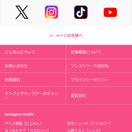
ページの先頭へ
にじめんについて
記事掲載について
お問い合わせ
プレスリリース送付先
利用規約
プライバシーポリシー
インフォマティブデータポリシ
運営会社
ー
kusuguru
media
アニメ情報［にじめん］
科学ニュース［ナゾロジー］
メンタルケア［ココロジー］
心理テスト［シンリ］