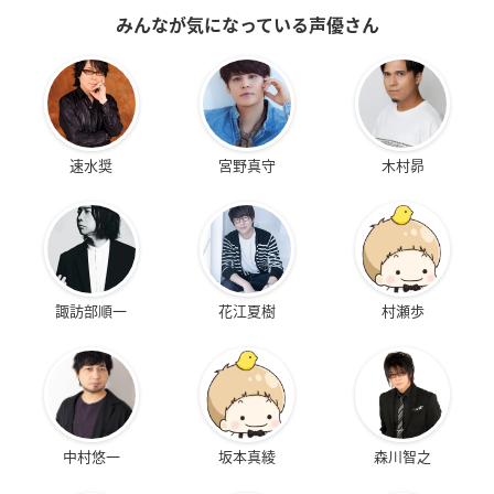
みんなが気になっている声優さん
速水奨
宮野真守
木村昴
諏訪部順一
花江夏樹
村瀬歩
中村悠一
坂本真綾
森川智之