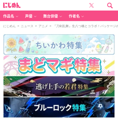
に
じ
め
ん
作品名
声優
舞台俳優
作者名
にじめん
>
ニュース
>
アニメ
> 『刀剣乱舞』生八つ橋とコラボ！パッケージ