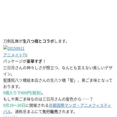
刀剣乱舞が
します。
生八つ橋とコラボ
アニメイトTV
パッケージが
！
豪華すぎ
三日月さんの神々しさが際立つ、なんとも言えない美しいデザ
イン。
聖護院八ツ橋総本店さんの生八ツ橋「聖」、黒ごま味となって
おります。
9個入りで600円(税別)
。
もしや黒ごま味なのは三日月さんの髪色から……？
9月19～20日
に開催される
京都国際マンガ・アニメフィスティ
バル
、通称京まふにて
されます。
先行販売