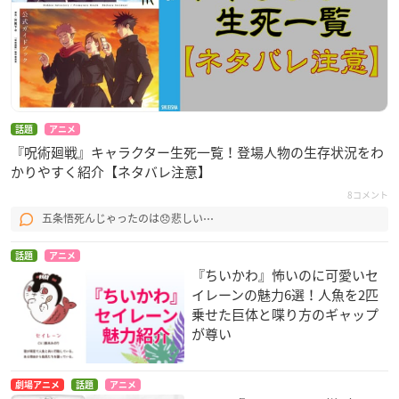
話題
アニメ
『呪術廻戦』キャラクター生死一覧！登場人物の生存状況をわ
かりやすく紹介【ネタバレ注意】
8コメント
五条悟死んじゃったのは😞悲しい⋯
話題
アニメ
『ちいかわ』怖いのに可愛いセ
イレーンの魅力6選！人魚を2匹
乗せた巨体と喋り方のギャップ
が尊い
劇場アニメ
話題
アニメ