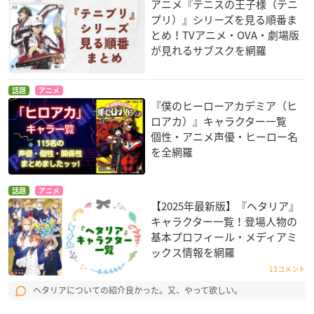
アニメ『テニスの王子様（テニ
プリ）』シリーズを見る順番ま
とめ！TVアニメ・OVA・劇場版
が見れるサブスクを網羅
話題
アニメ
『僕のヒーローアカデミア（ヒ
ロアカ）』キャラクター一覧
個性・アニメ声優・ヒーロー名
を全網羅
話題
アニメ
【2025年最新版】『ヘタリア』
キャラクター一覧！登場人物の
基本プロフィール・メディアミ
ックス情報を網羅
13コメント
ヘタリアについての紹介良かった。又、やって欲しい。