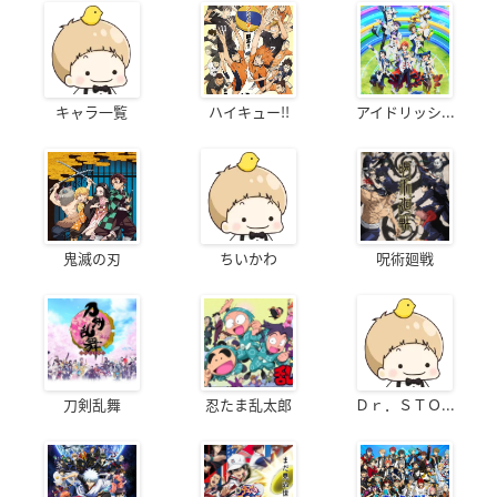
キャラ一覧
ハイキュー!!
アイドリッシ...
鬼滅の刃
ちいかわ
呪術廻戦
刀剣乱舞
忍たま乱太郎
Ｄｒ．ＳＴＯ...