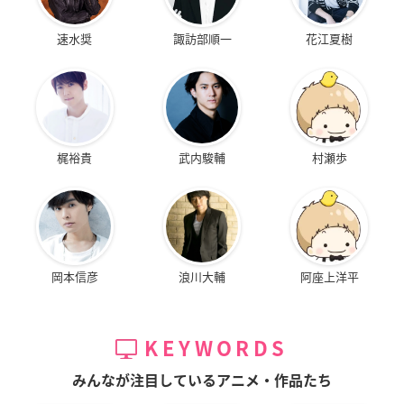
速水奨
諏訪部順一
花江夏樹
梶裕貴
武内駿輔
村瀬歩
岡本信彦
浪川大輔
阿座上洋平
KEYWORDS
みんなが注目しているアニメ・作品たち